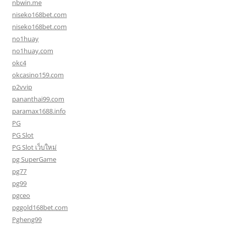
nbwin.me
niseko168bet.com
niseko168bet.com
no1huay
no1huay.com
okc4
okcasino159.com
p2vvip
pananthai99.com
paramax1688.info
PG
PG Slot
PG Slot เว็บใหม่
pg SuperGame
pg77
pg99
pgceo
pggold168bet.com
Pgheng99