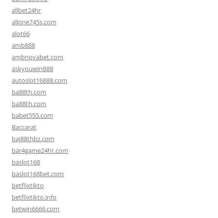
allbet24hr
allone745s.com
alot66
amb888
ambnovabet.com
askyouwin888
autoslot16888.com
ba88th.com
ba88th.com
babet555.com
Baccarat
baj88thbz.com
bar4game24hr.com
baslot168
baslot168bet.com
betflixtikto
betflixtikto.info
betwin6666.com