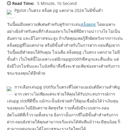
Read Time:
5 Minute, 16 Second
Pgslot เว็บตรง สล็อต pg แตกง่าย 2024 ไม่มีขั้นต่ำ
วันนี้ผมมีบทความพิเศษสำหรับคู่รักการเล่น
สล็อตpg
โดยเฉพาะ
อย่างยิ่งสำหรับคนที่กำลังมองหาเว็บไซต์ที่มีความน่าวางใจ ไม่เป็น
อันตราย และมีโอกาสชนะสูง ถ้าเกิดคุณเคยรู้สึกผิดหวังจากการเล่น
สล็อตpgที่ไม่แตกง่าย หรือมีขั้นต่ำสำหรับในการฝาก-ถอนที่ยุ่งยาก
วันนี้ผมมีคำตอบให้กับคุณ โน่นคือ สล็อตpg เว็บตรง แตกง่าย ไม่มี
ขั้นต่ำ เว็บไซต์นี้ไม่เฉพาะแต่มีเกมpgslotthที่สนุกและตื่นเต้น แต่
ยังมีโปรโมชั่นและโบนัสที่น่าทึ่งซึ่งจะช่วยเพิ่มช่องทางสำหรับการ
ชนะของคุณได้อีกด้วย
การเลือกเล่นpg slotกับเว็บตรงที่ไม่ผ่านเอเย่นต์มีความสำคัญ
มาก เพราะไม่เพียงแต่จะช่วยให้คุณได้รับประสบการณ์การ
เล่นpg slotที่ดีขึ้น แม้กระนั้นยังช่วยทำให้คุณเชื่อมั่นได้ว่าเงินทุน
ของคุณจะไม่มีอันตราย ผิดทุจริต รวมทั้งยังมีระบบฝาก-ถอน
อัตโนมัติที่เร็วรวมทั้งสบาย ยิ่งกว่านั้นการที่ไม่มีขั้นต่ำสำหรับการ
ฝาก-ถอนยังช่วยให้คุณสามารถเริ่มเล่นได้ทันทีแม้ว่าจะมีทุนน้อย ก็
สามารถสนุกและได้โอกาสชนะรางวัลใหญ่ได้