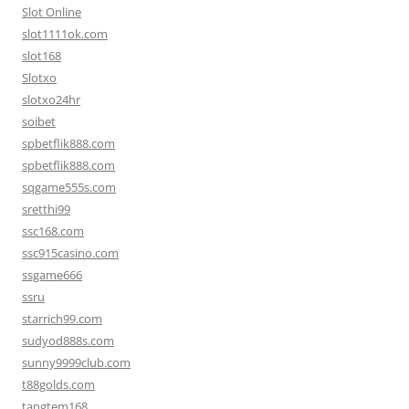
Slot Online
slot1111ok.com
slot168
Slotxo
slotxo24hr
soibet
spbetflik888.com
spbetflik888.com
sqgame555s.com
sretthi99
ssc168.com
ssc915casino.com
ssgame666
ssru
starrich99.com
sudyod888s.com
sunny9999club.com
t88golds.com
tangtem168