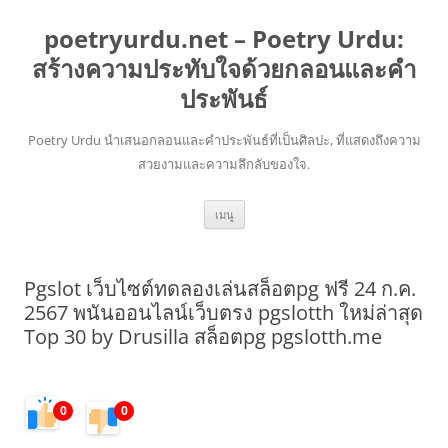
poetryurdu.net – Poetry Urdu:
สร้างความประทับใจด้วยกลอนและคำ
ประพันธ์
Poetry Urdu นำเสนอกลอนและคำประพันธ์ที่เป็นศิลปะ, ที่แสดงถึงความ
สวยงามและความลึกลับของใจ.
ข้าม
เมนู
ไป
ยัง
เนื้อหา
Pgslot เว็บไซต์ทดลองเล่นสล็อตpg ฟรี 24 ก.ค.
2567 พนันออนไลน์เว็บตรง pgslotth ใหม่ล่าสุด
Top 30 by Drusilla สล็อตpg pgslotth.me
0
0