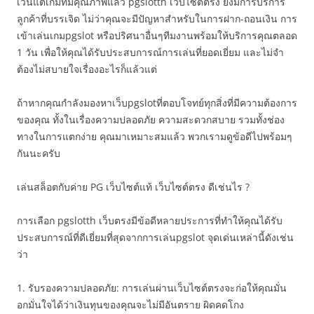
เว้นแต่เกมที่มีคุณภาพแล้ว pgslotth เว็บไซต์ตรง ยังมีการบริการ
ลูกค้าที่บรรเจิด ไม่ว่าคุณจะมีปัญหาสำหรับในการฝาก-ถอนเงิน การ
เข้าเล่นเกมpgslot หรือปริศนาอื่นๆทีมงานพร้อมให้บริการคุณตลอด
1 วัน เพื่อให้คุณได้รับประสบการณ์การเล่นที่ยอดเยี่ยม และไม่จำ
ต้องไม่สบายใจเรื่องอะไรก็แล้วแต่
ถ้าหากคุณกำลังมองหาเว็บpgslotที่ตอบโจทย์ทุกสิ่งที่มีความต้องการ
ของคุณ ทั้งในเรื่องความปลอดภัย ความสะดวกสบาย รวมทั้งช่อง
ทางในการแตกง่าย คุณมาเหมาะสมแล้ว พวกเรามดูข้อดีไปพร้อมๆ
กันนะครับ
เล่นสล็อตกับค่าย PG เว็บไซต์แท้ เว็บไซต์ตรง ดีเช่นไร ?
การเลือก pgslotth เว็บตรงมีข้อดีหลายประการที่ทำให้คุณได้รับ
ประสบการณ์ที่ดีเยี่ยมที่สุดจากการเล่นpgslot จุดเด่นเหล่านี้ดังเช่น
ว่า
1. รับรองความปลอดภัย: การเล่นผ่านเว็บไซต์ตรงจะก่อให้คุณมั่น
อกมั่นใจได้ว่าเงินทุนของคุณจะไม่มีอันตราย ผิดคดโกง