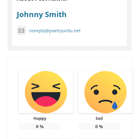
Johnny Smith
noreply@poetryurdu.net
Happy
Sad
0
%
0
%