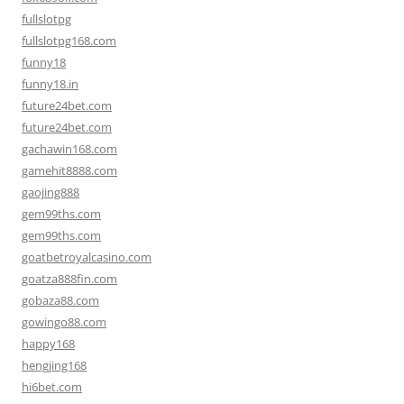
fullslotpg
fullslotpg168.com
funny18
funny18.in
future24bet.com
future24bet.com
gachawin168.com
gamehit8888.com
gaojing888
gem99ths.com
gem99ths.com
goatbetroyalcasino.com
goatza888fin.com
gobaza88.com
gowingo88.com
happy168
hengjing168
hi6bet.com