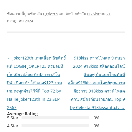
ข้อความนี้ถูกเขียนใน
Pgslotth
และติดป้ายกำกับ
PG Slot
บน
21
กรกฎาคม 2024
เมนู
←
Joker123th เกมสล็อต ลิขสิทธิ์
918kiss ดาวน์โหลด 9 กันยา
นำทาง
แท้ LOGIN JOKER123 ครบจบที่
2024 918kiss สล็อตออนไลน์
เรื่อง
เว็บเดียวสล็อต ยิงปลา คาสิโน
สีชมพู ปั่นแตกโอนทันที
กีฬา ป๊อกเด้ง โจ๊กเกอร์123 รวม
สล็อต918kissตอบโจทย์ทุกความ
เกมดังทุกค่ายไว้ที่นี่ Top 72 by
ต้องการ 918kiss ดาวน์โหลด
Hallie joker123th.in 23 SEP
ด่วน สมัครก่อนรวยก่อน Top 9
2567
by Celesta 918kissauto.tv
→
Average Rating
5 Star
0%
4 Star
0%