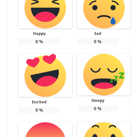
Happy
Sad
0
%
0
%
Sleepy
Excited
0
%
0
%