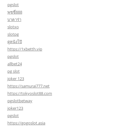
pgslot
พุซซี่888
บาคาร่า
slotxo
slotpg
ดูหนังโป๊
https://1xbetth.vip
pgslot
allbet24
pg slot
joker 123
https://samurai777.net
https://tokyoslot88.com
pgslotbetway
joker123
pgslot
https://gogoslot.asia