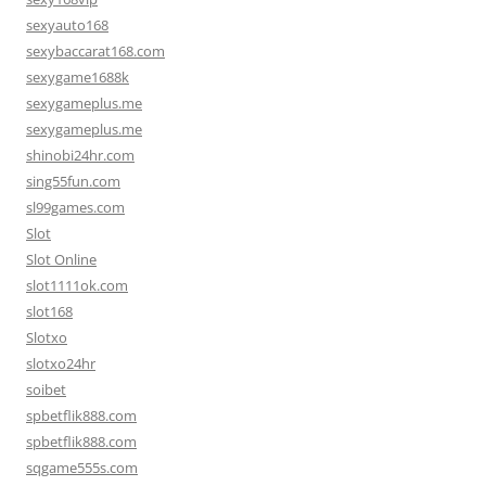
sexyauto168
sexybaccarat168.com
sexygame1688k
sexygameplus.me
sexygameplus.me
shinobi24hr.com
sing55fun.com
sl99games.com
Slot
Slot Online
slot1111ok.com
slot168
Slotxo
slotxo24hr
soibet
spbetflik888.com
spbetflik888.com
sqgame555s.com