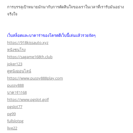
การบรรลุเป้าหมายมักมากับการตัดสินใจของเราในเวลาที่เรารับมันอย่าง
จริงใจ
เว็บสล็อตและบาคาร่าของโครตดีเว็บนี้เล่นแล้วรวยจัดๆ
https://918kissauto.xyz
หนังชนโรง
https://sagame168th.club
joker123
ดูหนังออนไลน์
https://www.pussy888play.com
pussy888
บาคาร่า168
https://www.pgslot.golf
pgslot77
pg99
fullslotpg
live22