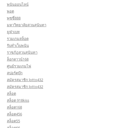
พนันออนไลน์
พอต
พุซซี่888
มหาวิทยาลัยสวนสุนันทา
ยูฟ่าเบท
รวมเกมสล็อต
รับทำเว็บพนัน
ราชภัฏสวนสุนันทา
ล็อกดาวน์168
ศูนย์รวมเกมไพ่
สปอร์ตบุ๊ก
สมัครสมาชิก lotto432
สมัครสมาชิก lotto432
สล็อต
สล็อต 918kiss
สล็อต168
สล็อต456
สล็อต55
สล็อต66