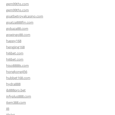
gem99ths.com
gem99ths.com
goatbetroyalcasino.com
goatza888fin.com
gobaza88.com
gowingo88.com
happy168
hengjing168
hi6bet.com
hi6bet.com
hiso8888s.com
hongkong456
hubbet168.com
hydra888
ib888pro.bet
infyplus888.com
item388.com
Jili
Jilislot