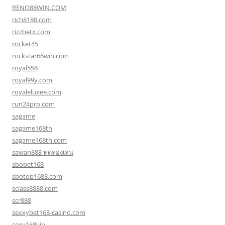
RENO88WIN.COM
rich8188.com
rizzbetx.com
rocket45
rockstar66win.com
royal558
royal99y.com
royaleluxee.com
run24pro.com
sagame
sagame168th
sagame168th.com
sawan888 ทดลองเล่น
sbobet168
sbotop1688.com
sclass8888.com
scr888
sexxybet168-casino.com
sexy168vip