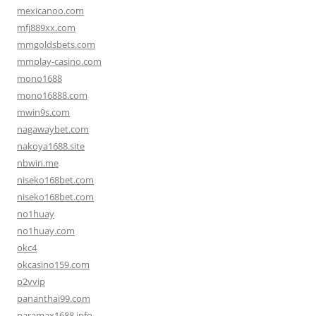
mexicanoo.com
mfj889xx.com
mmgoldsbets.com
mmplay-casino.com
mono1688
mono16888.com
mwin9s.com
nagawaybet.com
nakoya1688.site
nbwin.me
niseko168bet.com
niseko168bet.com
no1huay
no1huay.com
okc4
okcasino159.com
p2vvip
pananthai99.com
paramax1688.info