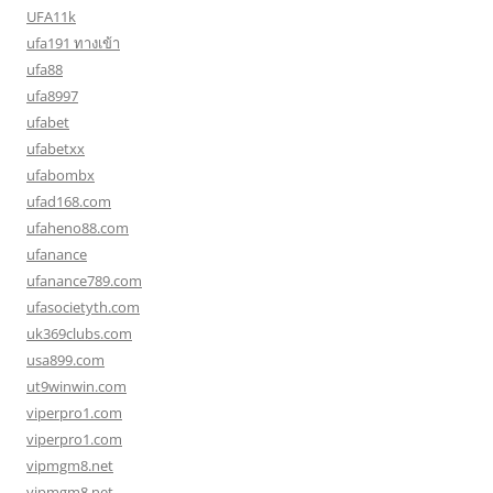
UFA11k
ufa191 ทางเข้า
ufa88
ufa8997
ufabet
ufabetxx
ufabombx
ufad168.com
ufaheno88.com
ufanance
ufanance789.com
ufasocietyth.com
uk369clubs.com
usa899.com
ut9winwin.com
viperpro1.com
viperpro1.com
vipmgm8.net
vipmgm8.net