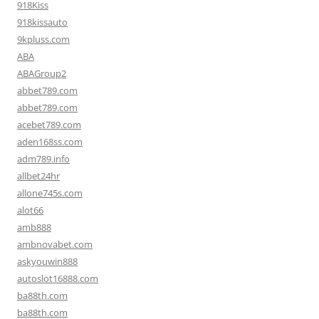
918Kiss
918kissauto
9kpluss.com
ABA
ABAGroup2
abbet789.com
abbet789.com
acebet789.com
aden168ss.com
adm789.info
allbet24hr
allone745s.com
alot66
amb888
ambnovabet.com
askyouwin888
autoslot16888.com
ba88th.com
ba88th.com