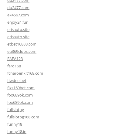
du2477.com
du2477.com
ek4567.com
enjoy24.fun
erisauto.site
erisauto.site
etbet16888.com
eu369clubs.com
FAFA123
faro168
fcharoenkit168.com
fiwdee.bet
fizz169bet.com
fox689ok.com
fox689ok.com
fullslotpg
fullslotpg168.com
funny18
funny18.in