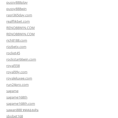
pussy888play
pussy888win
rasri365day.com
realflikbet.com
RENO88WIN.COM
RENO88WIN.COM
rich8188.com
rizzbetx.com
rocket45
rockstar66win.com
royal558
royal99y.com
royaleluxee.com
run24pro.com
sagame
sagame168th
sagame168th.com
sawan888 ทดลองเล่น
sbobet168