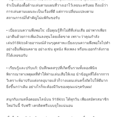
จำเป็นต้องดื้อด้านเล่นตามแผนที่วางเอาไว้เลยนะครับผม ถึงแม้ว่า
การเล่นตามแผนจะเป็นเรื่องที่ดี แต่การเปลี่ยนแปลงตาม
สถานการณ์ก็สำคัญไม่แพ้กันขอรับ
• เบี่ยงเบนความพึงพอใจ: เมื่อคุณรู้สึกไม่ดีที่เล่นเสีย อย่าพากเพียร
เอาคืนด้วยการเพิ่มเงินลงทุนโดยเด็ดขาด เพราะว่าคุณกำลัง
เล่น918kissด้วยอารมณ์ล้วนๆอุตสาหะเบี่ยงเบนความพึงพอใจไปทำ
อย่างอื่นที่ผ่อนคลาย อย่างเช่น ดูหนัง ฟังเพลง หรือจะออกกำลังกาย
ก็ได้เลยขอรับ
• เรียนรู้และปรับแก้: บันทึกผลสรุปที่เกิดขึ้นรวมทั้งลองพินิจ
พิจารณาหาเหตุผลที่ทำให้ท่านเล่นเสียให้เจอ นำข้อมูลที่ได้จากการ
วิเคราะห์มาปรับแต่งกลอุบายแล้วก็วางแผนเล่นครั้งถัดไปให้ดีมาก
ยิ่งขึ้นกว่าเดิม อย่างไรก็จะต้องมีวันของคุณแน่ๆครับผม!
สนุกกับเกมสล็อตออนไลน์บน 918kiss ได้ทุกวัน เพียงสมัครสมาชิก
ใหม่วันนี้ รับฟรี! เครดิตฟรีแบบจุใจแน่นอน