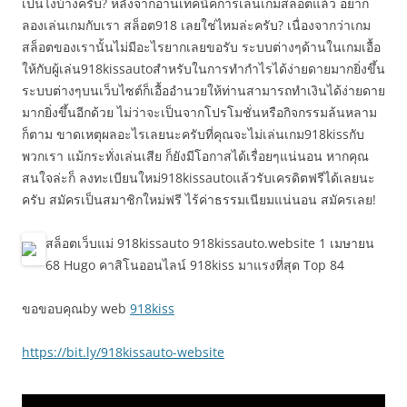
เป็นไงบ้างครับ? หลังจากอ่านเทคนิคการเล่นเกมสล็อตแล้ว อยาก
ลองเล่นเกมกับเรา สล็อต918 เลยใช่ไหมล่ะครับ? เนื่องจากว่าเกม
สล็อตของเรานั้นไม่มีอะไรยากเลยขอรับ ระบบต่างๆด้านในเกมเอื้อ
ให้กับผู้เล่น918kissautoสำหรับในการทำกำไรได้ง่ายดายมากยิ่งขึ้น
ระบบต่างๆบนเว็บไซต์ก็เอื้ออำนวยให้ท่านสามารถทำเงินได้ง่ายดาย
มากยิ่งขึ้นอีกด้วย ไม่ว่าจะเป็นจากโปรโมชั่นหรือกิจกรรมล้นหลาม
ก็ตาม ขาดเหตุผลอะไรเลยนะครับที่คุณจะไม่เล่นเกม918kissกับ
พวกเรา แม้กระทั่งเล่นเสีย ก็ยังมีโอกาสได้เรื่อยๆแน่นอน หากคุณ
สนใจล่ะก็ ลงทะเบียนใหม่918kissautoแล้วรับเครดิตฟรีได้เลยนะ
ครับ สมัครเป็นสมาชิกใหม่ฟรี ไร้ค่าธรรมเนียมแน่นอน สมัครเลย!
สล็อตเว็บแม่ 918kissauto 918kissauto.website 1 เมษายน
68 Hugo คาสิโนออนไลน์ 918kiss มาแรงที่สุด Top 84
ขอขอบคุณby web
918kiss
https://bit.ly/918kissauto-website