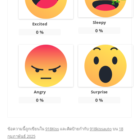
Sleepy
Excited
0
%
0
%
Angry
Surprise
0
%
0
%
ข้อความนี้ถูกเขียนใน
918Kiss
และติดป้ายกำกับ
918kissauto
บน
18
กุมภาพันธ์ 2025