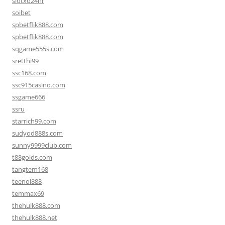
slotxo24hr
soibet
spbetflik888.com
spbetflik888.com
sqgame555s.com
sretthi99
ssc168.com
ssc915casino.com
ssgame666
ssru
starrich99.com
sudyod888s.com
sunny9999club.com
t88golds.com
tangtem168
teenoi888
temmax69
thehulk888.com
thehulk888.net