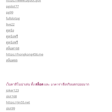
https://www.pgslot.golf
pgslot77
pg99
fullslotpg
live22
ดูหนัง
ดูหนังฟรี
ดูหนังฟรี
สล็อต168
https://hongkong456.me
สล็อต66
เว็บคาสิโนน่าเล่น ทั้ง
สล็อต
และ
บาคาร่า
ตึงจริงแตกบ่อยมาก
joker123
slot168
https://jin55.net
slot99