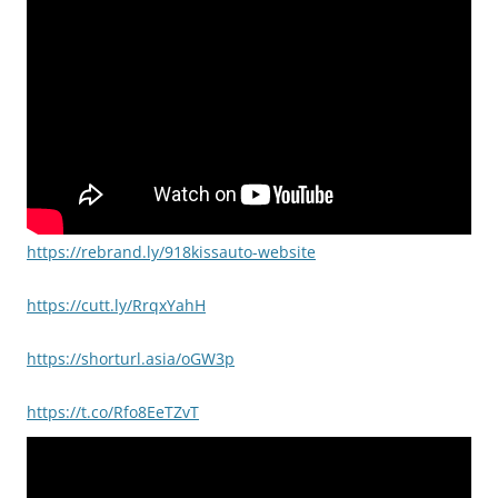
https://rebrand.ly/918kissauto-website
https://cutt.ly/RrqxYahH
https://shorturl.asia/oGW3p
https://t.co/Rfo8EeTZvT