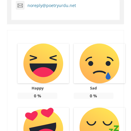
noreply@poetryurdu.net
Happy
Sad
0
%
0
%