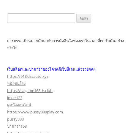
ค้นหา
สำหรับ:
การบรรลุเป้าหมายมักมากับการตัดสินใจของเราในเวลาที่เรารับมันอย่าง
จริงใจ
เว็บสล็อตและบาคาร่าของโครตดีเว็บนี้เล่นแล้วรวยจัดๆ
https://918kissauto.xyz
หนังชนโรง
https://sagame168th.club
joker123
ดูหนังออนไลน์
https://www.pussy888play.com
pussy888
บาคาร่า168