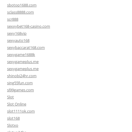
sbotop1688.com
sclass8888.com
scr888
sexxybet168-casino.com
sexy168vip
sexyauto168
sexybaccarat168.com
sexygame1688k
sexygameplus.me
sexygameplus.me
shinobi24hr.com
sing55fun.com
sl99games.com
Slot
Slot Online
slot1111ok.com
slot168
Slotxo