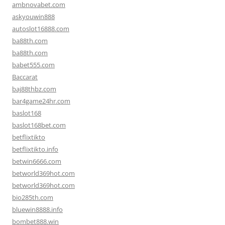
ambnovabet.com
askyouwin888
autoslot16888.com
ba88th.com
ba88th.com
babet555.com
Baccarat
baj88thbz.com
bar4game24hr.com
baslot168
baslot168bet.com
betflixtikto
betflixtikto.info
betwin6666.com
betworld369hot.com
betworld369hot.com
bio285th.com
bluewin8888.info
bombet888.win