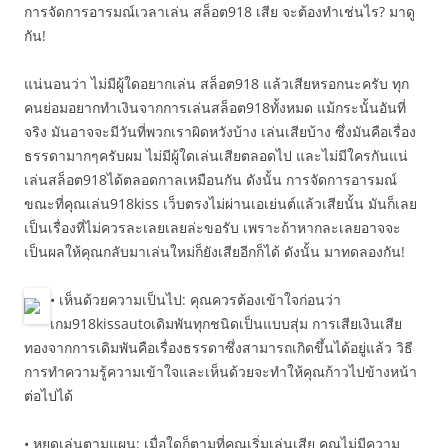
การจัดการอารมณ์เวลาเล่น สล็อต918 เสีย จะต้องทำเช่นไร? มาดู
กัน!
แน่นอนว่า ไม่มีผู้ใดอยากเล่น สล็อต918 แล้วเสียหรอกนะครับ ทุก
คนย่อมอยากทำเงินจากการเล่นสล็อต918ทั้งหมด แม้กระนั้นอันที่
จริง มันอาจจะมีวันที่พวกเราผิดหวังบ้าง เล่นเสียบ้าง ซึ่งมันคือเรื่อง
ธรรดามากๆครับผม ไม่มีผู้ใดเล่นเสียตลอดไป และไม่มีใครกันแน่
เล่นสล็อต918ได้ตลอดกาลเหมือนกัน ดังนั้น การจัดการอารมณ์
ขณะที่คุณเล่น918kiss เว็บตรงไม่ผ่านเอเย่นต์แล้วเสียนั้น มันก็เลย
เป็นเรื่องที่ไม่ควรละเลยเลยล่ะขอรับ เพราะถ้าหากละเลยอาจจะ
เป็นผลให้คุณกลับมาเล่นใหม่ก็ยังเสียอีกก็ได้ ดังนั้น มาทดลองกัน!
• เห็นด้วยความเป็นไป: คุณควรต้องเข้าใจก่อนว่า
เกม918kissautoเดิมพันทุกชนิดเป็นแบบสุ่ม การเสียเงินเสีย
ทองจากการเดิมพันคือเรื่องธรรดาซึ่งสามารถเกิดขึ้นได้อยู่แล้ว วิธี
การทำความรู้ความเข้าใจและเห็นด้วยจะทำให้คุณก้าวไปข้างหน้า
ต่อไปได้
• หยุดเล่นตามแผน: เมื่อใดก็ตามที่คุณเริ่มเล่นเสีย คุณไม่มีความ