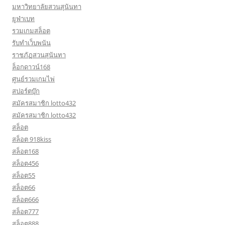
มหาวิทยาลัยสวนสุนันทา
ยูฟ่าเบท
รวมเกมสล็อต
รับทำเว็บพนัน
ราชภัฏสวนสุนันทา
ล็อกดาวน์168
ศูนย์รวมเกมไพ่
สปอร์ตบุ๊ก
สมัครสมาชิก lotto432
สมัครสมาชิก lotto432
สล็อต
สล็อต 918kiss
สล็อต168
สล็อต456
สล็อต55
สล็อต66
สล็อต666
สล็อต777
สล็อต888