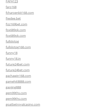
FAFA123
faro168
fcharoenkit168.com
fiwdee.bet
fizz169bet.com
fox689ok.com
fox689ok.com
fullslotpg
fullslotpg168.com
funny18
funny18.in
future24bet.com
future24bet.com
gachawin168.com
gamehit8888.com
gaojing888
gem99ths.com
gem99ths.com
goatbetroyalcasino.com