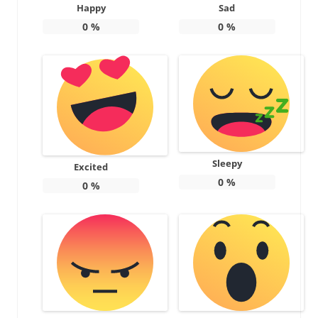
Happy
Sad
0
%
0
%
Sleepy
Excited
0
%
0
%