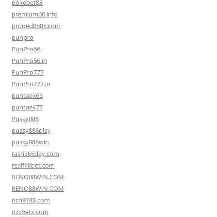
pokebet88
premium66.info
proded888x.com
punpro
PunPro66
PunPro66.in
PunPro777
PunPro777.io
puntaek66
puntaek77
Pussy888
pussy888play
pussy888win
rasri365day.com
realflikbet.com
RENO88WIN.COM
RENO88WIN.COM
rich8188.com
rizzbetx.com