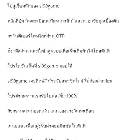
ไปสู่เว็บหลักของ sl99game
คลิกที่ปุ่ม “ลงทะเบียนสมัครสมาชิก” และกรอกข้อมูลเบื้องต้น
การันตีเบอร์โทรศัพท์ผ่าน OTP
ตั้งรหัสผ่าน และก็เข้าสู่ระบบเพื่อเริ่มเดิมพันได้โดยทันที
โปรโมชั่นเด็ดที่ sl99game มอบให้
sl99game เครดิตฟรี สำหรับสมาชิกใหม่ ไม่ต้องฝากก่อน
โปรฝากคราวแรกรับโบนัสเพิ่ม 100%
กิจกรรมสะสมยอดเล่น แลกของรางวัลทุกเดือน
เสนอแนะเพื่อนฝูงรับค่าคอมมิชชั่นในทันที