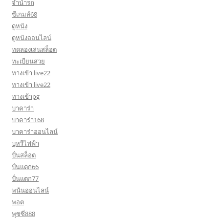
จำนำรถ
ซีเกมส์68
ดูหนัง
ดูหนังออนไลน์
ทดลองเล่นสล็อต
ทะเบียนสวย
ทางเข้า live22
ทางเข้า live22
ทางเข้าpg
บาคาร่า
บาคาร่า168
บาคาร่าออนไลน์
บุหรีไฟฟ้า
ปั่นสล็อต
ปั่นแตก66
ปั่นแตก77
พนันออนไลน์
พอต
พุซซี่888