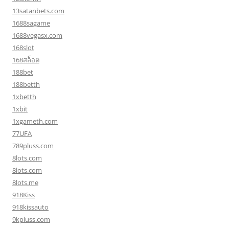
13satanbets.com
1688sagame
1688vegasx.com
168slot
168สล็อต
188bet
188betth
1xbetth
1xbit
1xgameth.com
77UFA
789pluss.com
8lots.com
8lots.com
8lots.me
918Kiss
918kissauto
9kpluss.com