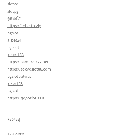
slotxo
slotpg
ดูหนังโป๊
https://1xbetth.vip
pgslot
allbet24
pg slot
joker 123
https://samurai777.net
https://tokyoslot88.com
pgslotbetway
joker123
pgslot
https://gogoslot.asia
หมวดหมู่
123lionth