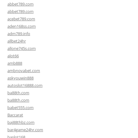
abbet789.com
abbet789.com
acebet789.com
aden168ss.com
adm789.info
allbet24hr
allone745s.com
alot66
amb888
ambnovabet.com
askyouwin888
autoslot16888.com
ba88th.com
ba88th.com
babet555.com
Baccarat
baj88thbz.com
bar4game24hr.com
baslot168