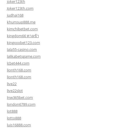
joker123th
Joker123th.com
judhai168
khumsup888.me
kimchibetbet.com
kingdom66 ทางเข้า
kingxxxbet123.com
lala55-casino.com
lalikabetsgame.com
lcbet444.com
lionth168.com
lionth168.com
live22
live22slot
lnw365bet.com
london6789.com
lot888
lotto888
luis16888.com