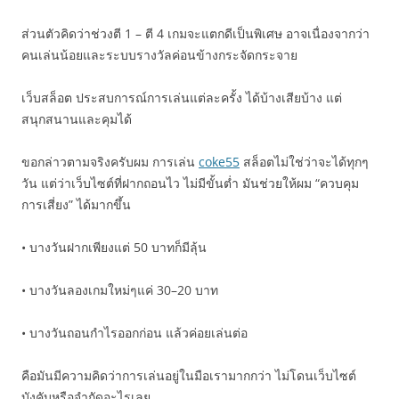
ส่วนตัวคิดว่าช่วงตี 1 – ตี 4 เกมจะแตกดีเป็นพิเศษ อาจเนื่องจากว่า
คนเล่นน้อยและระบบรางวัลค่อนข้างกระจัดกระจาย
เว็บสล็อต ประสบการณ์การเล่นแต่ละครั้ง ได้บ้างเสียบ้าง แต่
สนุกสนานและคุมได้
ขอกล่าวตามจริงครับผม การเล่น
coke55
สล็อตไม่ใช่ว่าจะได้ทุกๆ
วัน แต่ว่าเว็บไซต์ที่ฝากถอนไว ไม่มีขั้นต่ำ มันช่วยให้ผม “ควบคุม
การเสี่ยง” ได้มากขึ้น
• บางวันฝากเพียงแต่ 50 บาทก็มีลุ้น
• บางวันลองเกมใหม่ๆแค่ 30–20 บาท
• บางวันถอนกำไรออกก่อน แล้วค่อยเล่นต่อ
คือมันมีความคิดว่าการเล่นอยู่ในมือเรามากกว่า ไม่โดนเว็บไซต์
บังคับหรือจำกัดอะไรเลย