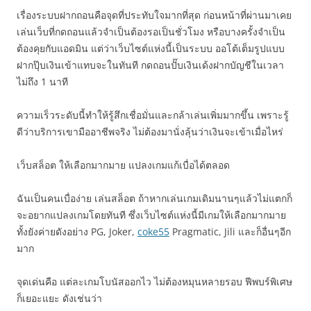
เรื่องระบบฝากถอนคือจุดที่ประทับใจมากที่สุด ก่อนหน้าที่ผ่านมาเคย
เล่นเว็บที่กดถอนแล้วจำเป็นต้องรอเป็นชั่วโมง หรือบางครั้งจำเป็น
ต้องคุยกับแอดมิน แต่ว่าเว็บไซต์แห่งนี้เป็นระบบ ออโต้เต็มรูปแบบ
ฝากปุ๊บเงินเข้าแทบจะในทันที กดถอนปั๊บเงินเด้งฝากบัญชีในเวลา
ไม่ถึง 1 นาที
ความเร็วระดับนี้ทำให้รู้สึกเชื่อมั่นและกล้าเล่นเพิ่มมากขึ้น เพราะรู้
ดีว่าบริการเขามืออาชีพจริง ไม่ต้องมานั่งลุ้นว่าเงินจะเข้าเมื่อไหร่
เว็บสล็อต ให้เลือกมากมาย แปลงเกมแก้เบื่อได้ตลอด
ฉันเป็นคนเบื่อง่าย เล่นสล็อต ถ้าหากเล่นเกมเดิมนานๆแล้วไม่แตกก็
จะอยากแปลงเกมโดยทันที ซึ่งเว็บไซต์แห่งนี้มีเกมให้เลือกมากมาย
ทั้งยังค่ายดังอย่าง PG, Joker,
coke55
Pragmatic, Jili และก็อื่นๆอีก
มาก
จุดเด่นคือ แต่ละเกมโบนัสออกไว ไม่ต้องหมุนหลายรอบ ฟีพบร์พิเศษ
ก็เยอะแยะ ดังเช่นว่า