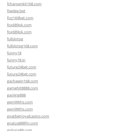
fcharoenkit168.com
fiwdee.bet
fizz169bet.com
fox689ok.com
fox689ok.com
fullslotpg
fullslotpg168.com
funny18
funny18.in
future24bet.com
future24bet.com
gachawin168.com
gamehit8888.com
gaojing888
gem99ths.com
gem99ths.com
goatbetroyalcasino.com
goatza888fin.com
gobaza88.com