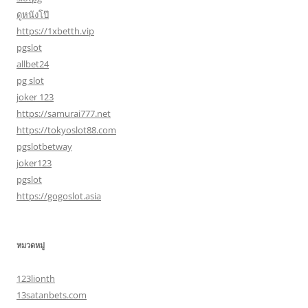
ดูหนังโป๊
https://1xbetth.vip
pgslot
allbet24
pg slot
joker 123
https://samurai777.net
https://tokyoslot88.com
pgslotbetway
joker123
pgslot
https://gogoslot.asia
หมวดหมู่
123lionth
13satanbets.com