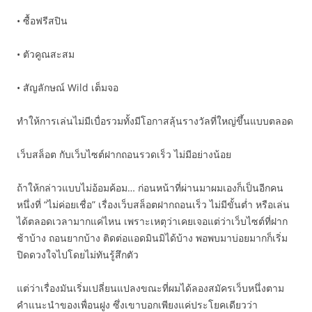
• ซื้อฟรีสปิน
• ตัวคูณสะสม
• สัญลักษณ์ Wild เต็มจอ
ทำให้การเล่นไม่มีเบื่อรวมทั้งมีโอกาสลุ้นรางวัลที่ใหญ่ขึ้นแบบตลอด
เว็บสล็อต กับเว็บไซต์ฝากถอนรวดเร็ว ไม่มีอย่างน้อย
ถ้าให้กล่าวแบบไม่อ้อมค้อม… ก่อนหน้าที่ผ่านมาผมเองก็เป็นอีกคน
หนึ่งที่ “ไม่ค่อยเชื่อ” เรื่องเว็บสล็อตฝากถอนเร็ว ไม่มีขั้นต่ำ หรือเล่น
ได้ตลอดเวลามากแค่ไหน เพราะเหตุว่าเคยเจอแต่ว่าเว็บไซต์ที่ฝาก
ช้าบ้าง ถอนยากบ้าง ติดต่อแอดมินมิได้บ้าง พอพบมาบ่อยมากก็เริ่ม
ปิดดวงใจไปโดยไม่ทันรู้สึกตัว
แต่ว่าเรื่องมันเริ่มเปลี่ยนแปลงขณะที่ผมได้ลองสมัครเว็บหนึ่งตาม
คำแนะนำของเพื่อนฝูง ซึ่งเขาบอกเพียงแค่ประโยคเดียวว่า