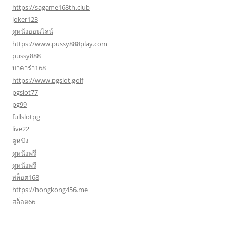
https://sagame168th.club
joker123
ดูหนังออนไลน์
https://www.pussy888play.com
pussy888
บาคาร่า168
https://www.pgslot.golf
pgslot77
pg99
fullslotpg
live22
ดูหนัง
ดูหนังฟรี
ดูหนังฟรี
สล็อต168
https://hongkong456.me
สล็อต66