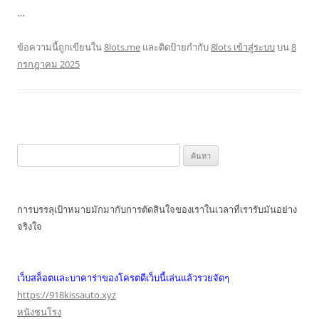
…
ข้อความนี้ถูกเขียนใน
8lots.me
และติดป้ายกำกับ
8lots เข้าสู่ระบบ
บน
8
กรกฎาคม 2025
ค้นหา
สำหรับ:
การบรรลุเป้าหมายมักมากับการตัดสินใจของเราในเวลาที่เรารับมันอย่าง
จริงใจ
เว็บสล็อตและบาคาร่าของโครตดีเว็บนี้เล่นแล้วรวยจัดๆ
https://918kissauto.xyz
หนังชนโรง