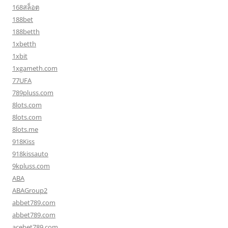
168สล็อต
188bet
188betth
1xbetth
1xbit
1xgameth.com
77UFA
789pluss.com
8lots.com
8lots.com
8lots.me
918Kiss
918kissauto
9kpluss.com
ABA
ABAGroup2
abbet789.com
abbet789.com
acebet789.com