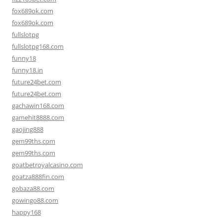
fox689ok.com
fox689ok.com
fullslotpg
fullslotpg168.com
funny18
funny18.in
future24bet.com
future24bet.com
gachawin168.com
gamehit8888.com
gaojing888
gem99ths.com
gem99ths.com
goatbetroyalcasino.com
goatza888fin.com
gobaza88.com
gowingo88.com
happy168