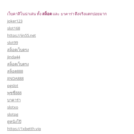
เว็บคาสิโนน่าเล่น ทั้ง
สล็อต
และ
บาคาร่า
ตึงจริงแตกบ่อยมาก
joker123
slot168
https://jin55.net
slot99
สล็อตเว็บตรง
jinda44
สล็อตเว็บตรง
สล็อต888
JINDA888
pgslot
พุซซี่888
บาคาร่า
slotxo
slotpg
ดูหนังโป๊
https://1xbetth.vip