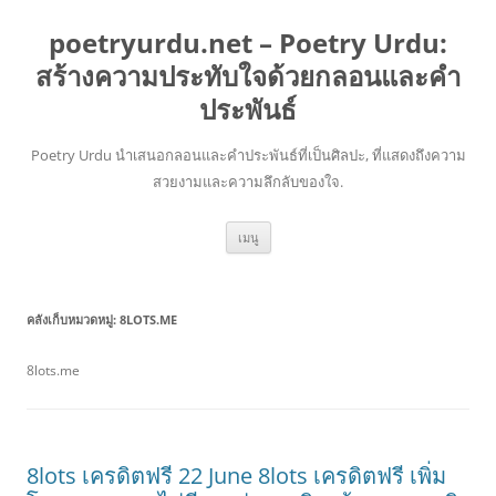
poetryurdu.net – Poetry Urdu:
สร้างความประทับใจด้วยกลอนและคำ
ประพันธ์
Poetry Urdu นำเสนอกลอนและคำประพันธ์ที่เป็นศิลปะ, ที่แสดงถึงความ
สวยงามและความลึกลับของใจ.
ข้าม
เมนู
ไป
ยัง
เนื้อหา
คลังเก็บหมวดหมู่:
8LOTS.ME
8lots.me
8lots เครดิตฟรี 22 June 8lots เครดิตฟรี เพิ่ม