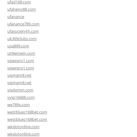
ufad168.com
ufaheno88.com
ufanance
ufanance789.com
ufasocietyth.com
uk369clubs.com
usa899.com
ut9winwin.com
viperpro1.com
viperpro1.com
vipmgm8.net
vipmgm8.net
visdomm.com
vvip16688.com
we789s.com
westbluez168bet.com
westbluez168bet.com
wkslotonline.com
wkslotonline.com