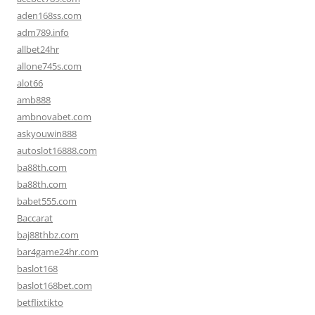
aden168ss.com
adm789.info
allbet24hr
allone745s.com
alot66
amb888
ambnovabet.com
askyouwin888
autoslot16888.com
ba88th.com
ba88th.com
babet555.com
Baccarat
baj88thbz.com
bar4game24hr.com
baslot168
baslot168bet.com
betflixtikto