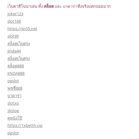
เว็บคาสิโนน่าเล่น ทั้ง
สล็อต
และ
บาคาร่า
ตึงจริงแตกบ่อยมาก
joker123
slot168
https://jin55.net
slot99
สล็อตเว็บตรง
jinda44
สล็อตเว็บตรง
สล็อต888
JINDA888
pgslot
พุซซี่888
บาคาร่า
slotxo
slotpg
ดูหนังโป๊
https://1xbetth.vip
pgslot