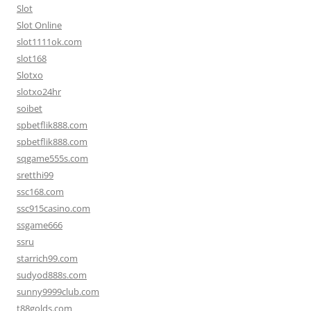
Slot
Slot Online
slot1111ok.com
slot168
Slotxo
slotxo24hr
soibet
spbetflik888.com
spbetflik888.com
sqgame555s.com
sretthi99
ssc168.com
ssc915casino.com
ssgame666
ssru
starrich99.com
sudyod888s.com
sunny9999club.com
t88golds.com