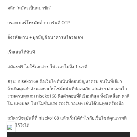
คลิก “สมัครเป็นสมาชิก”
กรอกเบอร์โทรศัพท์ + การันตี OTP
ตั้งรหัสผ่าน + ผูกบัญชีธนาคารหรือวอเลท
เริ่มเล่นได้ทันที
สมัครฟรี ไม่ใช้เอกสาร ใช้เวลาไม่ถึง 1 นาที
สรุป: niseko168 คือเว็บไซต์พนันที่ตอบปัญหาครบ จบในที่เดียว
ถ้าเกิดคุณกำลังมองหาเว็บไซต์พนันที่ปลอดภัย เล่นง่าย ฝากถอนไว
รวมครบทุกเกม niseko168 คือคำตอบที่ดีเยี่ยมที่สุด ทั้งยังสล็อต คาสิ
โน แทงบอล โปรโมชั่นแรง รองรับวอเลท เล่นได้บนทุกเครื่องมือ
สมัครปัจจุบันนี้ที่ niseko168 แล้วเริ่มได้กำไรกับเว็บไซต์คุณภาพที่
ไว้ใจได้!