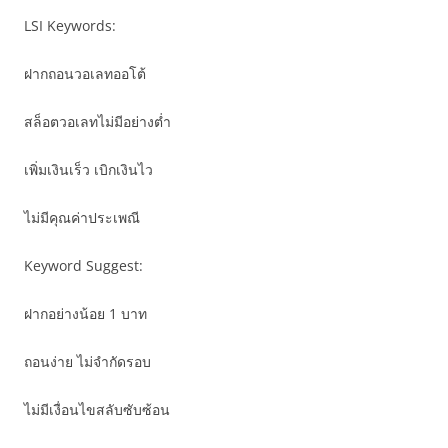
LSI Keywords:
ฝากถอนวอเลทออโต้
สล็อตวอเลทไม่มีอย่างต่ำ
เพิ่มเงินเร็ว เบิกเงินไว
ไม่มีคุณค่าประเพณี
Keyword Suggest:
ฝากอย่างน้อย 1 บาท
ถอนง่าย ไม่จำกัดรอบ
ไม่มีเงื่อนไขสลับซับซ้อน