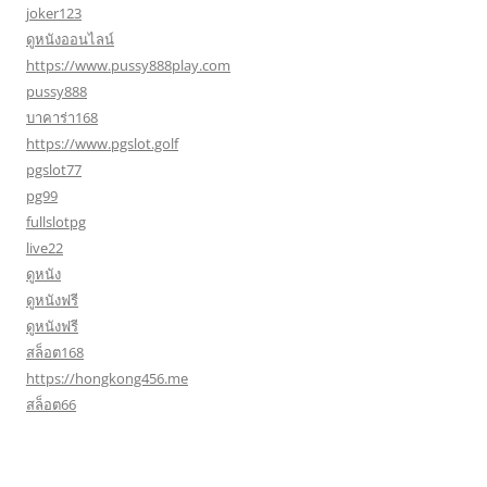
joker123
ดูหนังออนไลน์
https://www.pussy888play.com
pussy888
บาคาร่า168
https://www.pgslot.golf
pgslot77
pg99
fullslotpg
live22
ดูหนัง
ดูหนังฟรี
ดูหนังฟรี
สล็อต168
https://hongkong456.me
สล็อต66