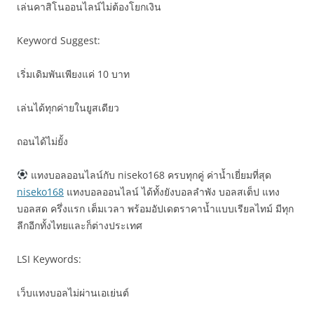
เล่นคาสิโนออนไลน์ไม่ต้องโยกเงิน
Keyword Suggest:
เริ่มเดิมพันเพียงแค่ 10 บาท
เล่นได้ทุกค่ายในยูสเดียว
ถอนได้ไม่ยั้ง
แทงบอลออนไลน์กับ niseko168 ครบทุกคู่ ค่าน้ำเยี่ยมที่สุด
niseko168
แทงบอลออนไลน์ ได้ทั้งยังบอลลำพัง บอลสเต็ป แทง
บอลสด ครึ่งแรก เต็มเวลา พร้อมอัปเดตราคาน้ำแบบเรียลไทม์ มีทุก
ลีกอีกทั้งไทยและก็ต่างประเทศ
LSI Keywords:
เว็บแทงบอลไม่ผ่านเอเย่นต์