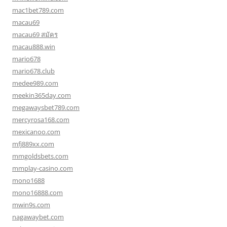
mac1bet789.com
macau69
macau69 สมัคร
macau888.win
mario678
mario678.club
medee989.com
meekin365day.com
megawaysbet789.com
mercyrosa168.com
mexicanoo.com
mfj889xx.com
mmgoldsbets.com
mmplay-casino.com
mono1688
mono16888.com
mwin9s.com
nagawaybet.com