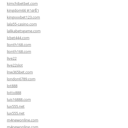
kimchibetbet.com
kingdom66 ทางเข้า
kingxxxbet123.com
lala55-casino.com
lalikabetsgame.com
lcbet444.com
lionth168.com
lionth168.com
live22
live22slot
lnw365bet.com
london6789.com
lot888
lotto888
luis16888.com
lux555.net
lux555.net
m4newonline.com
m4newonline.com