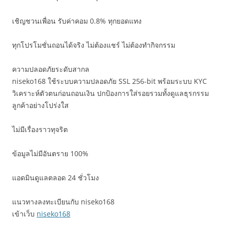
เชิญชวนเพื่อน รับค่าคอม 0.8% ทุกยอดแทง
ทุกโปรโมชั่นถอนได้จริง ไม่ต้องแชร์ ไม่ต้องทำกิจกรรม
ความปลอดภัยระดับสากล
niseko168 ใช้ระบบความปลอดภัย SSL 256-bit พร้อมระบบ KYC
วิเคราะห์ตัวตนก่อนถอนเงิน ปกป้องการใส่รอยรวมทั้งดูแลธุรกรรม
ลูกค้าอย่างโปร่งใส
ไม่มีเรื่องราวทุจริต
ข้อมูลไม่มีอันตราย 100%
แอดมินดูแลตลอด 24 ชั่วโมง
แนวทางลงทะเบียนกับ niseko168
เข้าเว็บ
niseko168