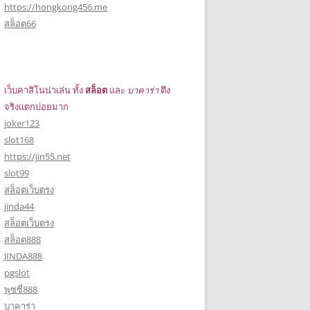
https://hongkong456.me
สล็อต66
เว็บคาสิโนน่าเล่น ทั้ง
สล็อต
และ
บาคาร่า
ตึง
จริงแตกบ่อยมาก
joker123
slot168
https://jin55.net
slot99
สล็อตเว็บตรง
jinda44
สล็อตเว็บตรง
สล็อต888
JINDA888
pgslot
พุซซี่888
บาคาร่า