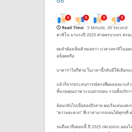
68
0
0
0
0
Read Time:
5 Minute, 30 Second
คาสิโน มาแรงปี 2025 ค่ายครบวงจร ครอบ
ผมจำต้องเห็นด้วยเลยว่า แวดวงคาสิโนออนไล
สล็อตหรือ
บาคาร่าไม่กี่ค่าย ในเวลานี้กลับมีให้เลือ
แล้วก็จากประสบการณ์ตรงที่ผมลองมาแล้วหลา
ทั้งเกมคุณภาพ ระบบฝากถอน รวมทั้งบริการ
ย้อนกลับไปเมื่อสองปีกลาย ผมเริ่มเล่นแค่เก
“ความสะดวก” ที่เราสามารถเล่นได้ทุกๆที่ ผ่
จนถึงมาถึงตอนนี้ ปี 2025 okcasino ออนไล