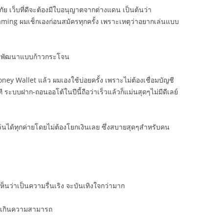
ภัย เว็บที่ดีจะต้องมีใบอนุญาตจากต่างแดน เป็นต้นว่า
ing ผมเช็กเองก่อนสมัครทุกครั้ง เพราะเหตุว่าอยากเล่นแบบ
025 พัฒนาแบบก้าวกระโจน
ney Wallet แล้ว ผมเองใช้บ่อยครั้ง เพราะไม่ต้องเชื่อมบัญชี
ระบบฝาก-ถอนออโต้ในปีนี้ถือว่าเร็วแล้วก็แม่นสุดๆไม่มีดีเลย์
เล่นได้ทุกค่ายโดยไม่ต้องโยกเงินเลย ซึ่งสบายสุดๆสำหรับคน
เห็นว่าเป็นความรื่นเริง จะบันเทิงใจกว่ามาก
ล่นเกินความสามารถ