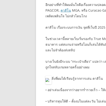
อีกอย่างที่ทำให้ผมมั่นใจคือเรื่องความปลอด
PAGCOR,
คาสิโน
MGA, หรือ Curacao Gam
เพลิดเพลินใจ ไม่กลัวโดนโกง
คาสิโน เรื่องระบบการเงิน จุดที่เว็บปี 2
ในช่วงเวลานี้หลายเว็บเริ่มรองรับ True Mo
ธนาคาร แค่สแกนจ่ายหรือโอนก็เล่นได้ทันที 
และไม่จำต้องส่งสลิป
บางเว็บยังมีระบบ “กระเป๋าเดียว” แปลว่า 
ถูกใจสลับเกมหลายครั้งอย่างผม
สิ่งที่ผมได้เรียนรู้จากการเล่น คาสิโน
• อย่าเล่นเนื่องจากว่าอยากร่ำรวยเร็ว – ให้
• บริหารทุนให้ดี – ตั้งงบในแต่ละวัน ไม่เ