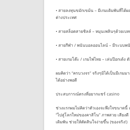
• สายลงทุนขมักเขม้น – มีเกมเดิมพันที่ได้
ต่างประเทศ
• สายสล็อตสายชิลล์ – หมุนเพลินๆด้วยเบทเ
• สายกีฬา / พนันบอลออนไลน์ – มีระบบพน
• สายเกมโต๊ะ / เกมไพ่ไทย – เล่นป๊อกเด้ง ด
ผมคิดว่า “ครบวงจร” จริงๆมิได้เป็นมีเกมม
ได้อย่างพอดี
ประสบการณ์ตรงที่อยากแชร์ casino
ช่วงแรกผมไม่คิดว่าตัวเองจะพึงใจขนาดนี้ แต
“ไปสู่โลกใหม่ของคาสิโน” ภาพสวย เสียง
เดิมพัน ช่วยให้ตัดสินใจง่ายขึ้น (ของจริง!)