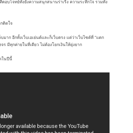
ตอบโจทย์ทั้งยังความสนุกสนานร่าเริง ความระทึกใจ รวมทั้ง
อกติดใจ
ก อีกทั้งเว็บเอเย่นต์และก็เว็บตรง แต่ว่าเว็บไซต์ที่ “แตก
จร มีทุกค่ายในที่เดียว ไม่ต้องโยกเงินให้ยุ่งยาก
ในปีนี้