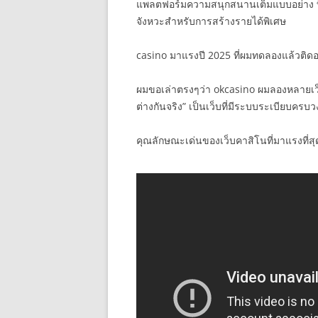
แพลตฟอร์มความสนุกสนานเต็มแบบอย่าง ที่
จังหวะสำหรับการสร้างรายได้พิเศษ
casino มาแรงปี 2025 ที่ผมทดลองแล้วติด
ผมขอเล่าตรงๆว่า okcasino ผมลองหลายเว็บมา
ต่างกันจริง” เป็นเว็บที่มีระบบระเบียบครบวง
คุณลักษณะเด่นของเว็บคาสิโนที่มาแรงที่สุด