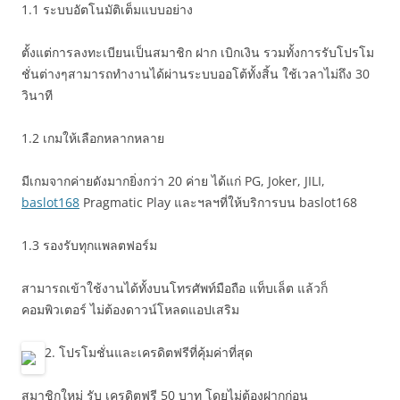
1.1 ระบบอัตโนมัติเต็มแบบอย่าง
ตั้งแต่การลงทะเบียนเป็นสมาชิก ฝาก เบิกเงิน รวมทั้งการรับโปรโม
ชั่นต่างๆสามารถทำงานได้ผ่านระบบออโต้ทั้งสิ้น ใช้เวลาไม่ถึง 30
วินาที
1.2 เกมให้เลือกหลากหลาย
มีเกมจากค่ายดังมากยิ่งกว่า 20 ค่าย ได้แก่ PG, Joker, JILI,
baslot168
Pragmatic Play และฯลฯที่ให้บริการบน baslot168
1.3 รองรับทุกแพลตฟอร์ม
สามารถเข้าใช้งานได้ทั้งบนโทรศัพท์มือถือ แท็บเล็ต แล้วก็
คอมพิวเตอร์ ไม่ต้องดาวน์โหลดแอปเสริม
2. โปรโมชั่นและเครดิตฟรีที่คุ้มค่าที่สุด
สมาชิกใหม่ รับ เครดิตฟรี 50 บาท โดยไม่ต้องฝากก่อน