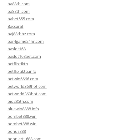
ba88th.com
ba88th.com
babet555.com
Baccarat
baj88thbz.com
bar4game24hr.com
baslot168
baslot168bet.com
betflixtikto
betflixtikto.info
betwin6666.com
betworld369hot.com
betworld369hot.com
bio285th.com
bluewin8888.info
bombet888.win
bombet888.win
bonus888
boonlert1688.com