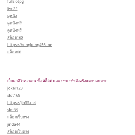
fullslotpg
live22
ดูหนัง
ดูหนังฟรี
ดูหนังฟรี
สล็อต168
https://hongkong456.me
สล็อต66
เว็บคาสิโนน่าเล่น ทั้ง
สล็อต
และ
บาคาร่า
ตึงจริงแตกบ่อยมาก
joker123
slot168
https://jin55.net
slot99
สล็อตเว็บตรง
jinda44
สล็อตเว็บตรง