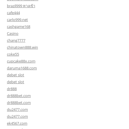
brazil999 ทางเข้า
cafe444
carlo999.net
cashgame168
Casino
chang7777
chinatown888.win
coke55
cupcake88x.com
daruma1688.com
debet slot
debet slot
dr888
dr888bet.com
dr888bet.com
du2477.com
du2477.com
ek4567.com