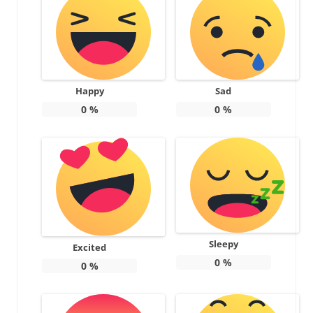
Happy
Sad
0
%
0
%
Sleepy
Excited
0
%
0
%