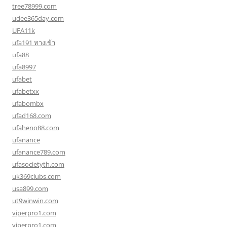
tree78999.com
udee365day.com
UFA11k
ufa191 ทางเข้า
ufa88
ufa8997
ufabet
ufabetxx
ufabombx
ufad168.com
ufaheno88.com
ufanance
ufanance789.com
ufasocietyth.com
uk369clubs.com
usa899.com
ut9winwin.com
viperpro1.com
viperpro1.com