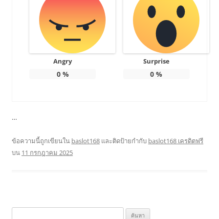
Angry
Surprise
0
%
0
%
…
ข้อความนี้ถูกเขียนใน
baslot168
และติดป้ายกำกับ
baslot168 เครดิตฟรี
บน
11 กรกฎาคม 2025
ค้นหา