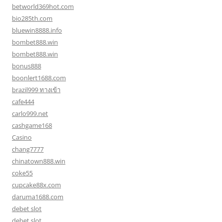
betworld369hot.com
bio285th.com
bluewin8888.info
bombet888.win
bombet888.win
bonus888
boonlert1688.com
brazil999 ทางเข้า
cafe444
carlo999.net
cashgame168
Casino
chang7777
chinatown888.win
coke55
cupcake88x.com
daruma1688.com
debet slot
debet slot