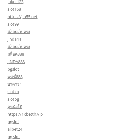
joker123
slot168
https://jin55.net
slot99
สล็อตเว็บตรง
jinda44
สล็อตเว็บตรง
สล็อต888
JINDA888
pgslot
พุซซี่888
บาคาร่า
slotxo
slotpg
ดูหนังโป๊
https://1xbetth.vip
pgslot
allbet24
pg slot