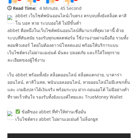
Read Time:
4 Minute, 45 Second
abbet เว็บไซต์พนันออนไลน์เว็บตรง ครบจบทั้งยังสล็อต คาสิ
โน บอล หวย ระบบออโต้ ไม่มีขั้นต่ำ
abbet คือหนึ่งในเว็บไซต์พนันออนไลน์ที่มาแรงที่สุดเวลานี้ ด้วย
ระบบที่ทันสมัย รองรับทุกแพลตฟอร์ม ใช้งานง่ายผ่านมือถือ รวมทั้ง
คอมพิวเตอร์ โดยไม่ต้องดาวน์โหลดแอป พร้อมให้บริการแบบ
เว็บไซต์ตรงไม่ผ่านเอเย่นต์ มั่นคง ปลอดภัย และก็ใส่ใจทุกราย
ละเอียดของผู้ใช้งาน
เว็บ abbet พร้อมทั้งยัง สล็อตออนไลน์ สล็อตแตกง่าย, บาคาร่า
ออนไลน์, คาสิโนสด, พนันบอลออนไลน์, หวยออนไลน์ไม่มีเลขกลั้น
และ เกมยิงปลาได้เงินจริง พร้อมระบบ ฝาก-ถอนออโต้ ไม่มีอย่างต่ำ
ที่รวดเร็วทันใจ รองรับทั้งยังแบงค์ไทยและ TrueMoney Wallet
ข้อดีของ abbet ที่ทำให้ท่านเชื่อมั่น
เว็บไซต์ตรง abbet ไม่ผ่านเอเย่นต์ ไม่ล็อกยูส