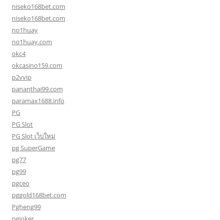
niseko168bet.com
niseko168bet.com
no1huay
no1huay.com
okc4
okcasino159.com
p2vvip
pananthai99.com
paramax1688.info
PG
PG Slot
PG Slot เว็บใหม่
pg SuperGame
pg77
pg99
pgceo
pggold168bet.com
Pgheng99
pgjoker