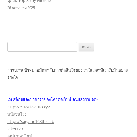
ทุกวัน Top 85 by Nichole
26 พฤษภาคม 2025
ค้นหา
สำหรับ:
การบรรลุเป้าหมายมักมากับการตัดสินใจของเราในเวลาที่เรารับมันอย่าง
จริงใจ
เว็บสล็อตและบาคาร่าของโครตดีเว็บนี้เล่นแล้วรวยจัดๆ
https://918kissauto.xyz
หนังชนโรง
https://sagame168th.club
joker123
ดูหนังออนไลน์