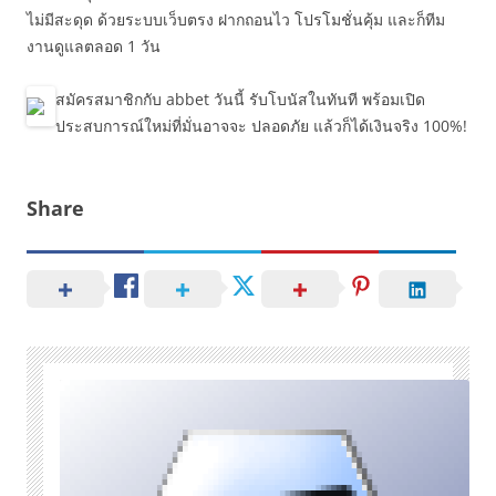
ไม่มีสะดุด ด้วยระบบเว็บตรง ฝากถอนไว โปรโมชั่นคุ้ม และก็ทีม
งานดูแลตลอด 1 วัน
สมัครสมาชิกกับ abbet วันนี้ รับโบนัสในทันที พร้อมเปิด
ประสบการณ์ใหม่ที่มั่นอาจจะ ปลอดภัย แล้วก็ได้เงินจริง 100%!
Share