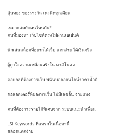
ลุ้นทอง ของรางวัล เครดิตทุกเดือน
เหมาะสมกับคนไหนกัน?
คนที่มองหา เว็บไซต์ตรงไม่ผ่านเอเย่นต์
นักเล่นสล็อตที่อยากได้เว็บ แตกง่าย ได้เงินจริง
ผู้ถูกใจความเหมือนจริงใน คาสิโนสด
คอบอลที่ต้องการเว็บ พนันบอลออนไลน์ราคาน้ำดี
คอลอตเตอรี่ที่มองหาเว็บ ไม่มีเลขอั้น จ่ายแพง
คนที่ต้องการรายได้พิเศษจาก ระบบแนะนำเพื่อน
LSI Keywords ที่แทรกในเนื้อหานี้
สล็อตแตกง่าย