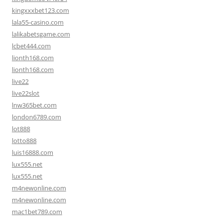
kingxxxbet123.com
lala55-casino.com
lalikabetsgame.com
lcbet444.com
lionth168.com
lionth168.com
live22
live22slot
lnw365bet.com
london6789.com
lot888
lotto888
luis16888.com
lux555.net
lux555.net
m4newonline.com
m4newonline.com
mac1bet789.com