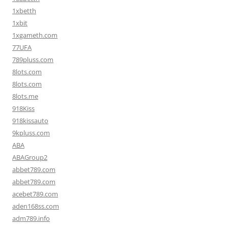
1xbetth
1xbit
1xgameth.com
77UFA
789pluss.com
8lots.com
8lots.com
8lots.me
918Kiss
918kissauto
9kpluss.com
ABA
ABAGroup2
abbet789.com
abbet789.com
acebet789.com
aden168ss.com
adm789.info