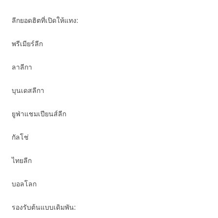
ลีกยอดฮิตที่เปิดให้แทง:
พรีเมียร์ลีก
ลาลีกา
บุนเดสลีกา
ยูฟ่าแชมเปียนส์ลีก
กัลโช่
ไทยลีก
บอลโลก
รองรับต้นแบบเดิมพัน: