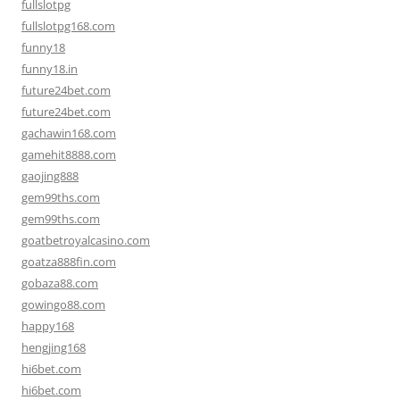
fullslotpg
fullslotpg168.com
funny18
funny18.in
future24bet.com
future24bet.com
gachawin168.com
gamehit8888.com
gaojing888
gem99ths.com
gem99ths.com
goatbetroyalcasino.com
goatza888fin.com
gobaza88.com
gowingo88.com
happy168
hengjing168
hi6bet.com
hi6bet.com