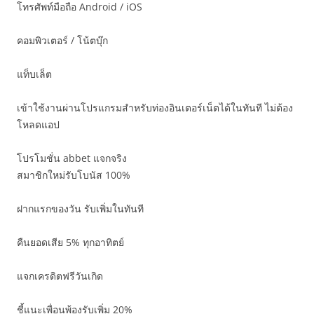
โทรศัพท์มือถือ Android / iOS
คอมพิวเตอร์ / โน้ตบุ๊ก
แท็บเล็ต
เข้าใช้งานผ่านโปรแกรมสำหรับท่องอินเตอร์เน็ตได้ในทันที ไม่ต้อง
โหลดแอป
โปรโมชั่น abbet แจกจริง
สมาชิกใหม่รับโบนัส 100%
ฝากแรกของวัน รับเพิ่มในทันที
คืนยอดเสีย 5% ทุกอาทิตย์
แจกเครดิตฟรีวันเกิด
ชี้แนะเพื่อนพ้องรับเพิ่ม 20%