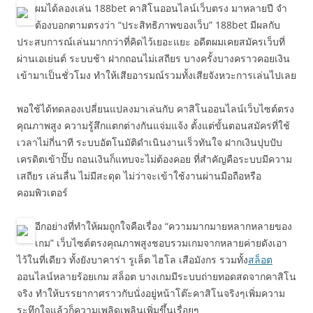
ผมได้ลองเล่น 188bet คาสิโนออนไลน์เว็บตรง มาหลายปี จำ
ต้องบอกตามตรงว่า “ประสิทธิภาพของเว็บ” 188bet มีผลกับ
ประสบการณ์เล่นมากกว่าที่คิดไว้เยอะแยะ อดีตผมเคยสมัครเว็บที่
ผ่านเอเย่นต์ ระบบช้า ฝากถอนไม่เสถียร บางครั้งบางคราวคอยเงิน
เข้ามาเป็นชั่วโมง ทำให้เสียอารมณ์รวมทั้งเสียจังหวะการเล่นไปเลย
พอใช้ได้ทดลองเปลี่ยนแปลงมาเล่นกับ คาสิโนออนไลน์เว็บไซต์ตรง
คุณภาพสูง ความรู้สึกแตกต่างกันแจ่มแจ้ง ตั้งแต่ขั้นตอนสมัครที่ใช้
เวลาไม่กี่นาที ระบบอัตโนมัติดำเนินงานเร็วทันใจ ฝากเงินปุบปับ
เครดิตเข้าปั๊บ ถอนเงินก็แทบจะไม่ต้องคอย ที่สำคัญคือระบบมีความ
เสถียร เล่นลื่น ไม่มีสะดุด ไม่ว่าจะเข้าใช้งานผ่านมือถือหรือ
คอมพิวเตอร์
อีกอย่างที่ทำให้ผมถูกใจคือเรื่อง “ความมากมายหลากหลายของ
เกม” เว็บไซต์ตรงคุณภาพสูงชอบรวมเกมจากหลายค่ายดังเอา
ไว้ในที่เดียว ทั้งยังบาคาร่า รูเล็ต ไฮโล เสือมังกร รวมทั้ง
สล็อต
ออนไลน์หลายร้อยเกม สล็อต บางเกมมีระบบถ่ายทอดสดจากคาสิโน
จริง ทำให้บรรยากาศราวกับนั่งอยู่หน้าโต๊ะคาสิโนจริงๆเพิ่มความ
ระทึกใจแล้วก็ความเพลิดเพลินเพิ่มขึ้นเรื่อยๆ