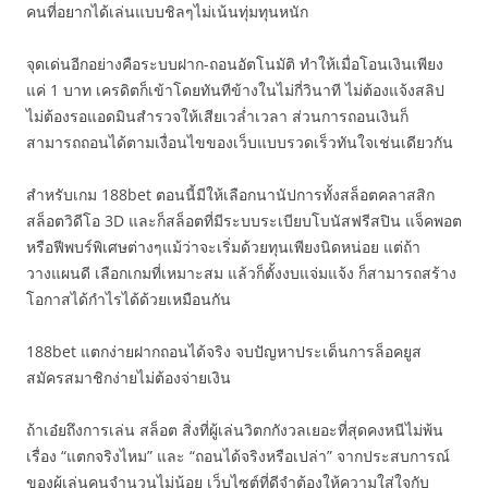
คนที่อยากได้เล่นแบบชิลๆไม่เน้นทุ่มทุนหนัก
จุดเด่นอีกอย่างคือระบบฝาก-ถอนอัตโนมัติ ทำให้เมื่อโอนเงินเพียง
แค่ 1 บาท เครดิตก็เข้าโดยทันทีข้างในไม่กี่วินาที ไม่ต้องแจ้งสลิป
ไม่ต้องรอแอดมินสำรวจให้เสียเวล่ำเวลา ส่วนการถอนเงินก็
สามารถถอนได้ตามเงื่อนไขของเว็บแบบรวดเร็วทันใจเช่นเดียวกัน
สำหรับเกม 188bet ตอนนี้มีให้เลือกนานัปการทั้งสล็อตคลาสสิก
สล็อตวิดีโอ 3D และก็สล็อตที่มีระบบระเบียบโบนัสฟรีสปิน แจ็คพอต
หรือฟีพบร์พิเศษต่างๆแม้ว่าจะเริ่มด้วยทุนเพียงนิดหน่อย แต่ถ้า
วางแผนดี เลือกเกมที่เหมาะสม แล้วก็ตั้งงบแจ่มแจ้ง ก็สามารถสร้าง
โอกาสได้กำไรได้ด้วยเหมือนกัน
188bet แตกง่ายฝากถอนได้จริง จบปัญหาประเด็นการล็อคยูส
สมัครสมาชิกง่ายไม่ต้องจ่ายเงิน
ถ้าเอ๋ยถึงการเล่น สล็อต สิ่งที่ผู้เล่นวิตกกังวลเยอะที่สุดคงหนีไม่พ้น
เรื่อง “แตกจริงไหม” และ “ถอนได้จริงหรือเปล่า” จากประสบการณ์
ของผู้เล่นคนจำนวนไม่น้อย เว็บไซต์ที่ดีจำต้องให้ความใส่ใจกับ