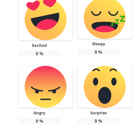
Sleepy
Excited
0
%
0
%
Angry
Surprise
0
%
0
%