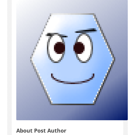
About Post Author