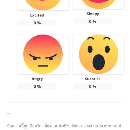
Sleepy
Excited
0
%
0
%
Angry
Surprise
0
%
0
%
…
ข้อความนี้ถูกเขียนใน
สล็อต
และติดป้ายกำกับ
188bet
บน
24 กุมภาพันธ์