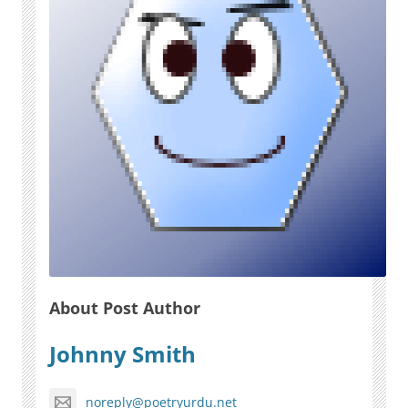
About Post Author
Johnny Smith
noreply@poetryurdu.net