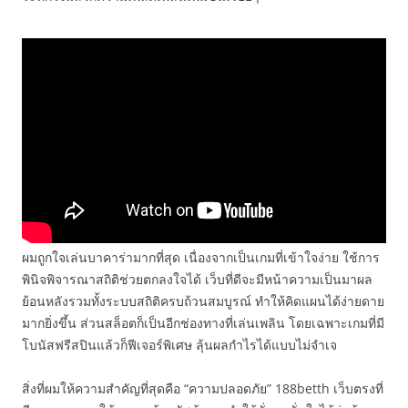
ผมถูกใจเล่นบาคาร่ามากที่สุด เนื่องจากเป็นเกมที่เข้าใจง่าย ใช้การ
พินิจพิจารณาสถิติช่วยตกลงใจได้ เว็บที่ดีจะมีหน้าความเป็นมาผล
ย้อนหลังรวมทั้งระบบสถิติครบถ้วนสมบูรณ์ ทำให้คิดแผนได้ง่ายดาย
มากยิ่งขึ้น ส่วนสล็อตก็เป็นอีกช่องทางที่เล่นเพลิน โดยเฉพาะเกมที่มี
โบนัสฟรีสปินแล้วก็ฟีเจอร์พิเศษ ลุ้นผลกำไรได้แบบไม่จำเจ
สิ่งที่ผมให้ความสำคัญที่สุดคือ “ความปลอดภัย” 188betth เว็บตรงที่