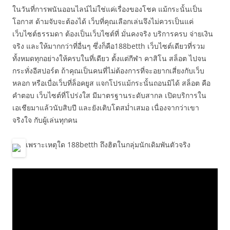
ในวันที่การพนันออนไลน์ไม่ใช่แค่เรื่องของโชค แม้กระนั้นเป็น
โอกาส ด้ามจับจะต้องได้ เว็บที่คุณเลือกเล่นจึงไม่ควรเป็นแค่
เว็บไซต์ธรรมดา ต้องเป็นเว็บไซต์ที่ มั่นคงจริง บริการครบ จ่ายเงิน
จริง และให้มากกว่าที่อื่นๆ ซึ่งก็คือ188betth เว็บไซต์เดียวที่รวม
ทั้งหมดทุกอย่างให้ครบในที่เดียว ตั้งแต่กีฬา คาสิโน สล็อต ไปจน
กระทั่งอีสปอร์ต ถ้าคุณเป็นคนที่ไม่ต้องการที่จะอยากเสี่ยงกับเว็บ
หลอก หรือเบื่อเว็บที่ล็อคยูส แจกโปรแม้กระนั้นถอนมิได้ สล็อต คือ
คำตอบ เว็บไซต์ที่โปร่งใส มีมาตรฐานระดับสากล เปิดบริการใน
เอเชียมาแล้วนับสิบปี และยังเติบโตสม่ำเสมอ เนื่องจากว่าเขา
จริงใจ กับผู้เล่นทุกคน
เพราะเหตุใด 188betth ถึงฮิตในกลุ่มนักเดิมพันตัวจริง