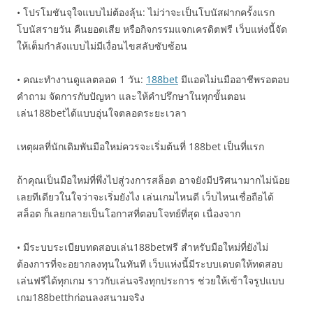
• โปรโมชันจุใจแบบไม่ต้องลุ้น: ไม่ว่าจะเป็นโบนัสฝากครั้งแรก
โบนัสรายวัน คืนยอดเสีย หรือกิจกรรมแจกเครดิตฟรี เว็บแห่งนี้จัด
ให้เต็มกำลังแบบไม่มีเงื่อนไขสลับซับซ้อน
• คณะทำงานดูแลตลอด 1 วัน:
188bet
มีแอดไม่นมืออาชีพรอตอบ
คำถาม จัดการกับปัญหา และให้คำปรึกษาในทุกขั้นตอน
เล่น188betได้แบบอุ่นใจตลอดระยะเวลา
เหตุผลที่นักเดิมพันมือใหม่ควรจะเริ่มต้นที่ 188bet เป็นที่แรก
ถ้าคุณเป็นมือใหม่ที่พึ่งไปสู่วงการสล็อต อาจยังมีปริศนามากไม่น้อย
เลยทีเดียวในใจว่าจะเริ่มยังไง เล่นเกมไหนดี เว็บไหนเชื่อถือได้
สล็อต ก็เลยกลายเป็นโอกาสที่ตอบโจทย์ที่สุด เนื่องจาก
• มีระบบระเบียบทดสอบเล่น188betฟรี สำหรับมือใหม่ที่ยังไม่
ต้องการที่จะอยากลงทุนในทันที เว็บแห่งนี้มีระบบเดบดให้ทดสอบ
เล่นฟรีได้ทุกเกม ราวกับเล่นจริงทุกประการ ช่วยให้เข้าใจรูปแบบ
เกม188betthก่อนลงสนามจริง