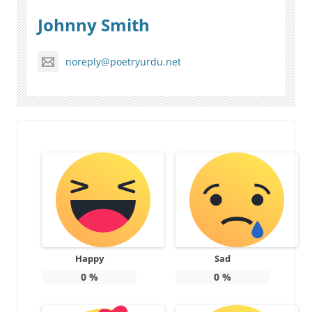
Johnny Smith
noreply@poetryurdu.net
Happy
Sad
0
%
0
%