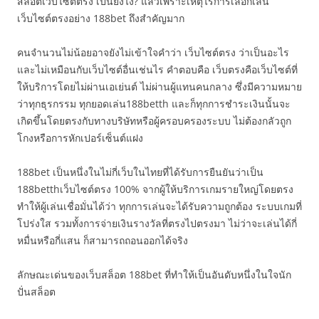
สล็อตเว็บไซต์ตรง เป็นยังไง? แล้วเพราะเหตุไรการเลือกเล่น
เว็บไซต์ตรงอย่าง 188bet ถึงสำคัญมาก
คนจำนวนไม่น้อยอาจยังไม่เข้าใจคำว่า เว็บไซต์ตรง ว่าเป็นอะไร
และไม่เหมือนกับเว็บไซต์อื่นเช่นไร คำตอบคือ เว็บตรงคือเว็บไซต์ที่
ให้บริการโดยไม่ผ่านเอเย่นต์ ไม่ผ่านผู้แทนคนกลาง ซึ่งมีความหมาย
ว่าทุกธุรกรรม ทุกยอดเล่น188betth และก็ทุกการชำระเงินนั้นจะ
เกิดขึ้นโดยตรงกับทางบริษัทหรือผู้ครอบครองระบบ ไม่ต้องกลัวถูก
โกงหรือการหักเปอร์เซ็นต์แฝง
188bet เป็นหนึ่งในไม่กี่เว็บในไทยที่ได้รับการยืนยันว่าเป็น
188betthเว็บไซต์ตรง 100% จากผู้ให้บริการเกมรายใหญ่โดยตรง
ทำให้ผู้เล่นเชื่อมั่นได้ว่า ทุกการเล่นจะได้รับความถูกต้อง ระบบเกมที่
โปร่งใส รวมทั้งการจ่ายเงินรางวัลที่ตรงไปตรงมา ไม่ว่าจะเล่นได้กี่
หมื่นหรือกี่แสน ก็สามารถถอนออกได้จริง
ลักษณะเด่นของเว็บสล็อต 188bet ที่ทำให้เป็นอันดับหนึ่งในใจนัก
ปั่นสล็อต