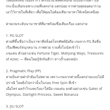
ไม่ต้องสงสัย เนื่องจากว่าตรงนี้ไม่ได้คัดเลือกมาแบบธรรมดา แม้
กระนั้นเลือกเฉพาะเกมที่แตกง่าย แตกบ่อย จากค่ายสุดยอดมารวม
เอาไว้ภายในที่เดียว เพื่อให้คุณไม่ต้องเสียเวลาหาให้เหน็ดเหนื่อย
ค่ายเกมระดับนานาชาติที่มาพร้อมชื่อเสียงเรื่อง แตกง่าย
1. PG SLOT
ค่ายที่ขึ้นชื่อว่าเป็นราชาที่สล็อตโทรศัพท์มือถือ เกมจาก PG ลือชื่อ
เรื่องฟีพบร์สนุกสนาน ภาพสวย รวมทั้งโบนัสเข้าไว
เกมเด่น ตัวอย่างเช่น Fortune Tiger, Mahjong Ways, Treasures
of Aztec — ที่คนไทยรู้จักกันดีว่า สาวถ้ำแตกหนัก
2. Pragmatic Play (PP)
สายปั่นสายฝ่าจำต้องไม่พลาด เพราะเกมจากค่ายนี้แตกง่ายแบบไม่มี
ปราณี โดยยิ่งไปกว่านั้นในรอบ Free Spin ที่เข้า
เมื่อไหร่ ผลกำไรแทบวิ่งมาใส่มือ เกมเด่น ยกตัวอย่างเช่น Gates of
Olympus, Starlight Princess, Sweet Bonanza
3. JILI SLOT