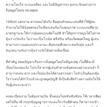
ความโล่งใส ระบบเสถียร และไม่มีปัญหากระจุกกระจิกอย่างการ
ล็อคยูสโดยขาดเหตุผล
188bet แตกง่าย ฝากถอนได้จริง คือคุณลักษณะเด่นที่ทำให้ผู้คน
จำนวนไม่ใช้น้อยตกลงใจเลือกเล่นกับเว็บคุณภาพ ระบบเกมที่ตาม
มาตรฐานจะใช้การสุ่มผลแบบอัตโนมัติ ทำให้ทุกการหมุนได้โอกาส
ลุ้นรางวัลจริง ไม่ว่าจะเป็นโบนัส ฟรีสปิน หรือแจ็คพอตใหญ่ ผู้เล่น
สามารถวางแผนงบประมาณ เลือกเกมที่เหมาะสมกับทุน และก็
สนุกสนานกับการลุ้นรางวัลได้อย่างเต็มเปี่ยม
ที่สำคัญ หมดปัญหาเรื่องการล็อคยูสโดยไม่มีมูลเหตุ เว็บที่ดีจะมี
เงื่อนไขแจ่มแจ้ง โปร่งใส หากผู้เล่นทำตามข้อตกลงอย่างแม่นยำ ก็
สามารถเล่น ฝาก และก็ถอนเงินได้ตามธรรมดา ไม่จำเป็นต้องกลุ้ม
ใจว่าเล่นได้กำไรแล้วจะถูกหยุดบัญชี นี่เป็นสิ่งที่สร้างความมั่นใจให้
กับผู้เล่นระยะยาว
ลงทะเบียนง่าย ไม่ต้องจ่ายเงิน ขั้นตอนไม่สลับซับซ้อน ใช้เวลาเพียง
แต่ไม่กี่นาที กรอกข้อมูลฐานรากและก็การันตีตัวตน ก็สามารถเข้า