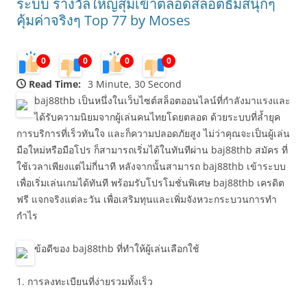
ระบบ รางวัลใหญ่สุ่มเข้าตลอดสล็อตธีมสนุกๆ
คุ้มค่าจริงๆ Top 77 by Moses
0
0
0
0
Read Time:
3 Minute, 30 Second
baj88thb เป็นหนึ่งในเว็บไซต์สล็อตออนไลน์ที่กำลังมาแรงและ
ได้รับความนิยมจากผู้เล่นคนไทยโดยตลอด ด้วยระบบที่ล้ำยุค
การบริการที่เร็วทันใจ และก็ความปลอดภัยสูง ไม่ว่าคุณจะเป็นผู้เล่น
มือใหม่หรือมือโปร ก็สามารถเริ่มได้ในทันทีผ่าน baj88thb สมัคร ที่
ใช้เวลาเพียงแต่ไม่กี่นาที หลังจากนั้นสามารถ baj88thb เข้าระบบ
เพื่อเริ่มเล่นเกมได้ทันที พร้อมรับโปรโมชั่นพิเศษ baj88thb เครดิต
ฟรี แจกจริงแต่ละวัน เพื่อเสริมทุนและเพิ่มจังหวะกระบวนการทำ
กำไร
ข้อดีของ baj88thb ที่ทำให้ผู้เล่นเลือกใช้
1. การลงทะเบียนที่ง่ายรวมทั้งเร็ว