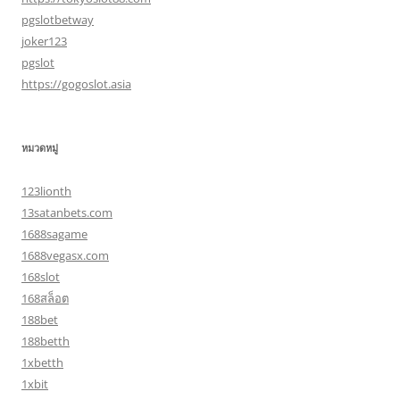
pgslotbetway
joker123
pgslot
https://gogoslot.asia
หมวดหมู่
123lionth
13satanbets.com
1688sagame
1688vegasx.com
168slot
168สล็อต
188bet
188betth
1xbetth
1xbit