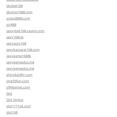
sbobet168
sbotop1688.com
sclass8888.com
scr888
sexxybet168-casino.com
sexy168vip
sexyauto168
sexybaccarat168.com
sexygame1688k
sexygameplus.me
sexygameplus.me
shinobi24hr.com
sing55fun.com
sl99games.com
Slot
Slot Online
slot1111ok.com
slot168