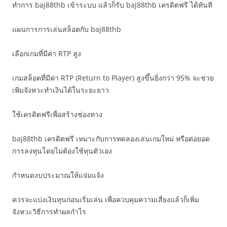
ทำการ baj88thb เข้าระบบ แล้วก็รับ baj88thb เครดิตฟรี ได้ทันที
แผนการการเล่นสล็อตกับ baj88thb
เลือกเกมที่มีค่า RTP สูง
เกมสล็อตที่มีค่า RTP (Return to Player) สูงขึ้นยิ่งกว่า 95% จะช่วย
เพิ่มจังหวะทำเงินได้ในระยะยาว
ใช้เครดิตฟรีเพื่อสร้างช่องทาง
baj88thb เครดิตฟรี เหมาะกับการทดลองเล่นเกมใหม่ หรือต่อยอด
การลงทุนโดยไม่ต้องใช้ทุนตัวเอง
กำหนดงบประมาณให้แจ่มแจ้ง
ควรจะแบ่งเงินทุนก่อนเริ่มเล่น เพื่อควบคุมความเสี่ยงแล้วก็เพิ่ม
จังหวะวิธีการทำผลกำไร