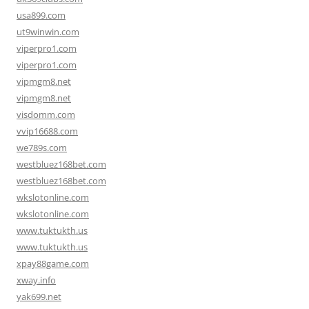
usa899.com
ut9winwin.com
viperpro1.com
viperpro1.com
vipmgm8.net
vipmgm8.net
visdomm.com
vvip16688.com
we789s.com
westbluez168bet.com
westbluez168bet.com
wkslotonline.com
wkslotonline.com
www.tuktukth.us
www.tuktukth.us
xpay88game.com
xway.info
yak699.net