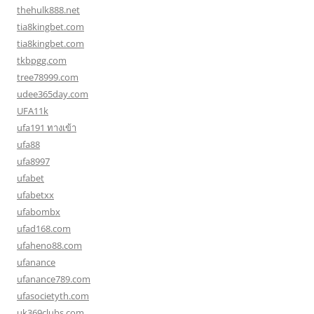
thehulk888.net
tia8kingbet.com
tia8kingbet.com
tkbpgg.com
tree78999.com
udee365day.com
UFA11k
ufa191 ทางเข้า
ufa88
ufa8997
ufabet
ufabetxx
ufabombx
ufad168.com
ufaheno88.com
ufanance
ufanance789.com
ufasocietyth.com
uk369clubs.com