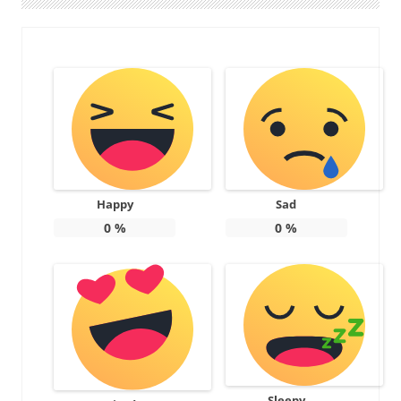
Happy
Sad
0
%
0
%
Sleepy