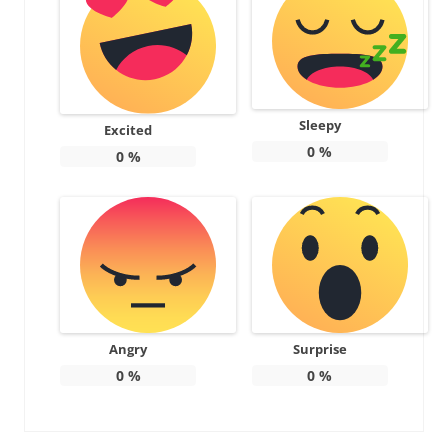
Sleepy
Excited
0
%
0
%
Angry
Surprise
0
%
0
%