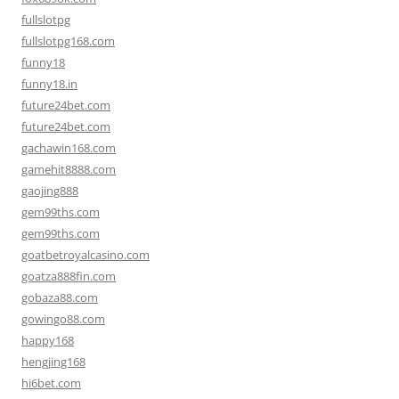
fullslotpg
fullslotpg168.com
funny18
funny18.in
future24bet.com
future24bet.com
gachawin168.com
gamehit8888.com
gaojing888
gem99ths.com
gem99ths.com
goatbetroyalcasino.com
goatza888fin.com
gobaza88.com
gowingo88.com
happy168
hengjing168
hi6bet.com