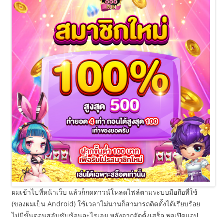
ผมเข้าไปที่หน้าเว็บ แล้วก็กดดาวน์โหลดไฟล์ตามระบบมือถือที่ใช้
(ของผมเป็น Android) ใช้เวลาไม่นานก็สามารถติดตั้งได้เรียบร้อย
ไม่มีขั้นตอนสลับซับซ้อนอะไรเลย หลังจากจัดตั้งเสร็จ พอเปิดแอป