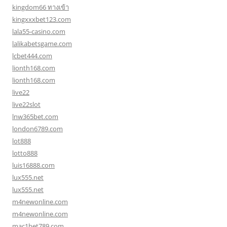
kingdom66 ทางเข้า
kingxxxbet123.com
lala55-casino.com
lalikabetsgame.com
lcbet444.com
lionth168.com
lionth168.com
live22
live22slot
lnw365bet.com
london6789.com
lot888
lotto888
luis16888.com
lux555.net
lux555.net
m4newonline.com
m4newonline.com
mac1bet789.com