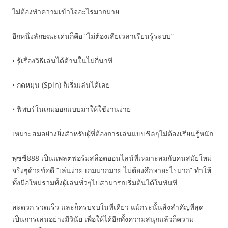
ไม่ต้องทำความเข้าใจอะไรมากมาย
อีกหนึ่งลักษณะเด่นก็คือ “ไม่ต้องเสียเวลาเรียนรู้ระบบ”
• รู้เรื่องวิธีเล่นได้ด้านในไม่กี่นาที
• กดหมุน (Spin) ก็เริ่มเล่นได้เลย
• ฟีพบร์ในเกมออกแบบมาให้ใช้งานง่าย
เหมาะสมอย่างยิ่งสำหรับผู้ที่ต้องการเล่นแบบชิลๆไม่ต้องเรียนรู้หนัก
พุซซี่888 เป็นแพลตฟอร์มสล็อตออนไลน์ที่เหมาะสมกับคนสมัยใหม่
จริงๆด้วยข้อดี “เล่นง่าย เกมมากมาย ไม่ต้องศึกษาอะไรมาก” ทำให้
ทั้งมือใหม่รวมทั้งผู้เล่นทั่วๆไปสามารถเริ่มต้นได้ในทันที
สะดวก รวดเร็ว และก็ครบจบในที่เดียว แม้กระนั้นสิ่งสำคัญที่สุด
เป็นการเล่นอย่างมีวินัย เพื่อให้ได้อีกทั้งความสนุกแล้วก็ความ