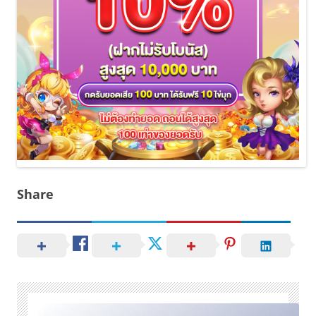
Share