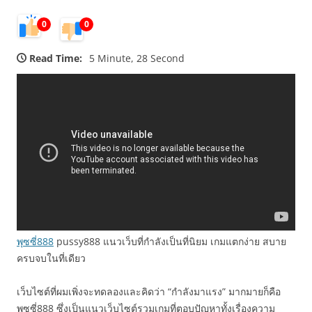
0
0
Read Time:
5 Minute, 28 Second
พุซซี่888
pussy888 แนวเว็บที่กำลังเป็นที่นิยม เกมแตกง่าย สบาย
ครบจบในที่เดียว
เว็บไซต์ที่ผมเพิ่งจะทดลองและคิดว่า “กำลังมาแรง” มากมายก็คือ
พุซซี่888 ซึ่งเป็นแนวเว็บไซต์รวมเกมที่ตอบปัญหาทั้งเรื่องความ