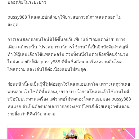
ปลอดภัยในระยะยาว
pussy888 โหลดแอปกล้วยๆให้ประสบการณ์การเล่นตลอด ไม่
สะดุด
การเล่นสล็อตออนไลน์มิได้ขึ้นอยู่กับเพียงแค่ “เกมแตกง่าย” อย่าง
เดียว แม้กระนั้น “ประสบการณ์การใช้งาน” ก็เป็นอีกปัจจัยสำคัญที่
ทำให้ผู้เล่นเลือกใช้แพลตฟอร์ม รวมทั้งหนึ่งในตัวเลือกที่คนจำนวน
ไม่น้อยเอ่ยถึงก็คือ pussy888 ที่ขึ้นชื่อลือนามเรื่องความลื่นไหล
โหลดง่าย และเล่นได้ต่อเนื่องแบบไม่สะดุด
ก่อนหน้านี้ผมเป็นผู้ที่ไม่ค่อยถูกใจโหลดแอปเท่าใด เพราะเหตุว่าเคย
พบหลายเว็บไซต์ที่ขั้นตอนยุ่งยาก บางโอกาสโหลดแล้วใช้งานไม่ดี
หรือรับประทานเครื่อง แต่ว่าพอใช้ทดลองโหลดแอปของ pussy888
หนแรก จำเป็นต้องบอกเลยว่าออกจะเซอร์ไพรส์ ด้วยเหตุว่าขั้นตอน
ง่ายยิ่งกว่าที่คิดไว้มากมาย