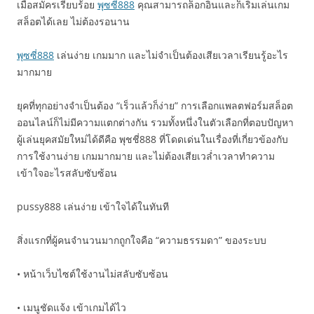
เมื่อสมัครเรียบร้อย
พุซซี่888
คุณสามารถล็อกอินและก็เริ่มเล่นเกม
สล็อตได้เลย ไม่ต้องรอนาน
พุซซี่888
เล่นง่าย เกมมาก และไม่จำเป็นต้องเสียเวลาเรียนรู้อะไร
มากมาย
ยุคที่ทุกอย่างจำเป็นต้อง “เร็วแล้วก็ง่าย” การเลือกแพลตฟอร์มสล็อต
ออนไลน์ก็ไม่มีความแตกต่างกัน รวมทั้งหนึ่งในตัวเลือกที่ตอบปัญหา
ผู้เล่นยุคสมัยใหม่ได้ดีคือ พุชชี่888 ที่โดดเด่นในเรื่องที่เกี่ยวข้องกับ
การใช้งานง่าย เกมมากมาย และไม่ต้องเสียเวล่ำเวลาทำความ
เข้าใจอะไรสลับซับซ้อน
pussy888 เล่นง่าย เข้าใจได้ในทันที
สิ่งแรกที่ผู้คนจำนวนมากถูกใจคือ “ความธรรมดา” ของระบบ
• หน้าเว็บไซต์ใช้งานไม่สลับซับซ้อน
• เมนูชัดแจ้ง เข้าเกมได้ไว