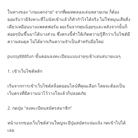
ในทางของ “เกมแตกง่าย” จากที่ผมทดลองเล่นหลายเกม ก็ต้อง
ยอมรับว่ามีจังหวะที่โบนัสเข้าแล้วก็ทำกำไรได้จริง ไม่ใช่หมุนเสียสิ่ง
เดียวเหมือนบางแพลตฟอร์ม ผมเริ่มจากทุนน้อยๆและหลังจากนั้นก็
ค่อยๆปั่นขึ้นมาได้บางส่วน ซึ่งตรงนี้ทำให้เกิดความรู้สึกว่าเว็บไซต์มี
ความสมดุล ไม่ได้ยากเกินความจำเป็นสำหรับมือใหม่
pussy888fun ขั้นตอนลงทะเบียนแบบง่ายๆเข้าเล่นสบายแน่ๆ
1. เข้าเว็บไซต์หลัก
เริ่มจากการเข้าเว็บไซต์สล็อตออนไลน์ที่คุณเลือก โดยจะต้องเป็น
เว็บตรงที่มีความน่าไว้วางใจแล้วก็ปลอดภัย
2. กดปุ่ม “ลงทะเบียนสมัครสมาชิก”
หน้าแรกของเว็บไซต์ส่วนใหญ่จะมีปุ่มสมัครแจ่มแจ้ง กดเข้าไปได้
เลย