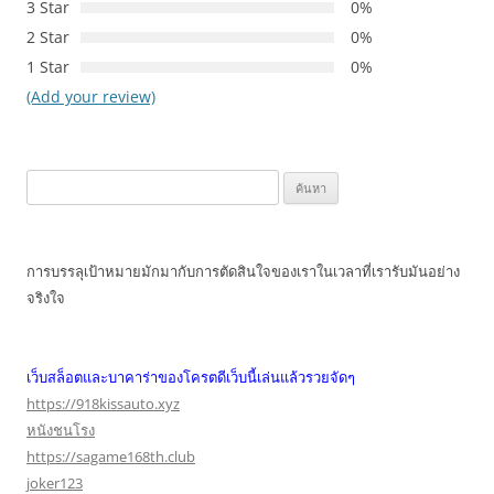
3 Star
0%
2 Star
0%
1 Star
0%
(Add your review)
ค้นหา
สำหรับ:
การบรรลุเป้าหมายมักมากับการตัดสินใจของเราในเวลาที่เรารับมันอย่าง
จริงใจ
เว็บสล็อตและบาคาร่าของโครตดีเว็บนี้เล่นแล้วรวยจัดๆ
https://918kissauto.xyz
หนังชนโรง
https://sagame168th.club
joker123