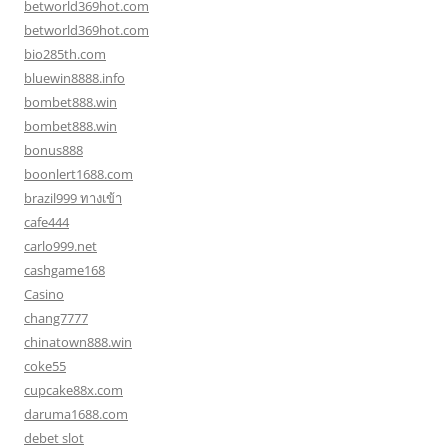
betworld369hot.com
betworld369hot.com
bio285th.com
bluewin8888.info
bombet888.win
bombet888.win
bonus888
boonlert1688.com
brazil999 ทางเข้า
cafe444
carlo999.net
cashgame168
Casino
chang7777
chinatown888.win
coke55
cupcake88x.com
daruma1688.com
debet slot