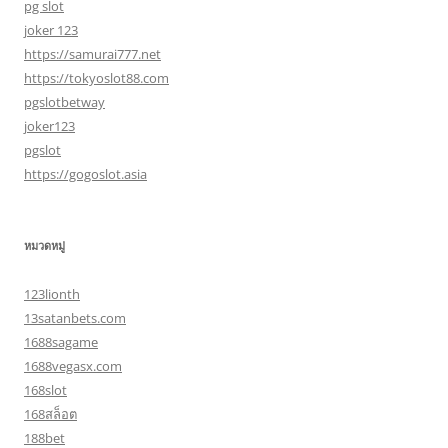
pg slot
joker 123
https://samurai777.net
https://tokyoslot88.com
pgslotbetway
joker123
pgslot
https://gogoslot.asia
หมวดหมู่
123lionth
13satanbets.com
1688sagame
1688vegasx.com
168slot
168สล็อต
188bet