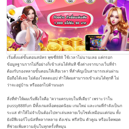
เริ่มตั้งแต่ขั้นตอนสมัคร พุซซี่888 ใช้เวลาไม่นานเลย แค่กรอก
ข้อมูลฐานรากไม่กี่อย่างก็เข้าเล่นได้ทันที ซึ่งต่างจากบางเว็บที่จำ
ต้องรับรองหลายขั้นตอนให้เสียเวลา ที่สำคัญเป็นสามารถเล่นผ่าน
มือถือได้เลย ไม่ต้องโหลดแอป ทำให้ผมสามารถเข้าเล่นได้ทุกที่ ไม่
ว่าจะอยู่บ้าน หรือออกไปด้านนอก
สิ่งที่ทำให้ผมเริ่มพึงใจคือ “ความครบจบในที่เดียว” เพราะว่าใน
pussy888fun มีทั้งเกมสล็อตยอดนิยม เกมใหม่ และเกมที่กำลังเป็นก
ระแส ทำให้ไม่จำเป็นต้องไปหาเล่นหลายเว็บไซต์เหมือนแต่ก่อน ทั้ง
ยังมีฟีเจอร์โบนัสที่หลากหลาย ดังเช่น ฟรีสปิน ตัวคูณ หรือแจ็คพอต
ที่ช่วยเพิ่มความลุ้นในทุกครั้งที่หมุน