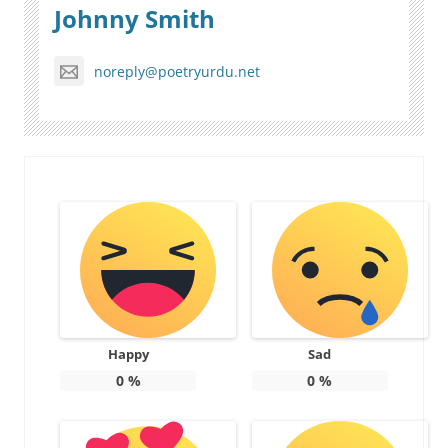
Johnny Smith
noreply@poetryurdu.net
Happy
Sad
0
%
0
%