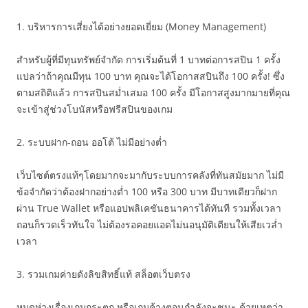
1. บริหารการเสี่ยงได้อย่างยอดเยี่ยม (Money Management)
สำหรับผู้ที่มีทุนทรัพย์จำกัด การเริ่มต้นที่ 1 บาทต่อการสปิน 1 ครั้ง
แปลว่าถ้าคุณมีทุน 100 บาท คุณจะได้โอกาสสปินถึง 100 ครั้ง! ซึ่ง
ตามสถิติแล้ว การสปินสม่ำเสมอ 100 ครั้ง มีโอกาสสูงมากมายที่คุณ
จะเข้าสู่ช่วงโบนัสหรือฟรีสปินของเกม
2. ระบบฝาก-ถอน ออโต้ ไม่มีอย่างต่ำ
เว็บไซต์ตรงแท้ๆโดยมากจะมากับระบบการคลังที่ทันสมัยมาก ไม่มี
ข้อจำกัดว่าต้องฝากอย่างต่ำ 100 หรือ 300 บาท มีบาทเดียวก็ฝาก
ผ่าน True Wallet หรือแอปพลิเคชันธนาคารได้ทันที รวมทั้งเวลา
ถอนก็รวดเร็วทันใจ ไม่ต้องรอคอยแอดไม่นอนุมัติเตียนให้เสียเวล่ำ
เวลา
3. รวมเกมค่ายดังลิขสิทธิ์แท้ สล็อตเว็บตรง
หมดห่วงเรื่องเกมกระตุก หรือเกมค้างตอนกำลังจะชนะ ด้วยเหตุว่า