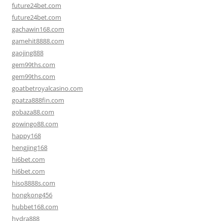
future24bet.com
future24bet.com
gachawin168.com
gamehit8888.com
gaojing888
gem99ths.com
gem99ths.com
goatbetroyalcasino.com
goatza888fin.com
gobaza88.com
gowingo88.com
happy168
hengjing168
hi6bet.com
hi6bet.com
hiso8888s.com
hongkong456
hubbet168.com
hydra888