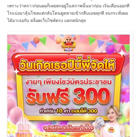
เพราะว่าคราวก่อนผมก็เคยตกอยู่ในสภาพนั้นมาก่อน เงินเดือนออกที
ไรแบ่งมาลุ้นโชคแต่กลับโดนดูดหายเข้ากลีบเมฆทุกที จนกระทั่งผม
ได้มาเจอกับ สล็อตเว็บไซต์ตรง แตกหนักสุด