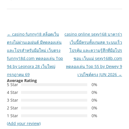
เมนู
←
casino funny18 สล็อตเว็บ
casino online sexy168 บาคาร่า
นำทาง
ตรงไม่ผ่านเอเย่นต์ มีทดลองเล่น
เว็บนี้มีครบทั้งเกมสด ระบบเร็ว
เรื่อง
และโปรสำหรับมือใหม่ เว็บตรง
โปรคุ้ม และความรู้สึกที่มือโปร
funny18d.com ทดลองเล่น Top
ชอบ เว็บแม่ sexy168b.com
94 by Leonora 28 เว็บใหญ่
ทดลองเล่น Top 55 by Dewey 9
กรกฎาคม 69
เวปไซต์ตรง JUN 2026
→
Average Rating
5 Star
0%
4 Star
0%
3 Star
0%
2 Star
0%
1 Star
0%
(Add your review)