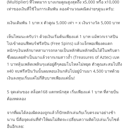
(Multiplier) ที่โหดมาก บางเกมคูณสูงสุดถึง x5,000 หรือ x10,000
เท่าของเงินที่ใช้ในการเดิมพัน ลองคำนวณคณิตง่ายๆดูนะครับ:
xเงินเดิมพัน 1 บาท x ตัวคูณ 5,000 เท่า = x เงินรางวัล 5,000 บาท
เห็นไหมนะครับว่า ด้วยเงินเริ่มต้นเพียงแค่ 1 บาท แม้พวกเราสปิน
ไปเข้าตอนฟีพบร์ฟรีสปิน (Free Spins) แล้วแจ็กพอเพียงตแตก
หนักๆเงินหลักบาทสามารถกลายเป็นหลักพันหลักหมื่นได้ในพริบตา
ซึ่งผมเคยทำเป็นมาแล้วจากเกมสาวถ้ำ (Treasures of Aztec) เบท
1 บาทลุ้นเพลิดเพลินๆแต่อยู่ดีๆคอมโบไหลไม่หยุด ตัวคูณสะสมไปถึง
x40 จบฟรีสปินวันนั้นผมหอบเงินกลับไปอยู่บ้านมา 4,500 บาทด้วย
เงินลงทุนเริ่มแค่ไม่กี่สิบบาทเพียงแค่นั้น!
5 จุดเด่นของ สล็อต168 แตกหนักสุด เริ่มเพียงแค่ 1 บาท ที่สายปั่น
ต้องทดลอง
จากที่ผมได้ลองผิดลองถูกแล้วก็ปักหลักเล่นกับเว็บตรงมาอย่างช้า
นาน นี่คือจุดเด่นที่ทำให้ผมไม่คิดจะเปลี่ยนความคิดไปเล่นเว็บไซต์
อื่นอีกเลย: