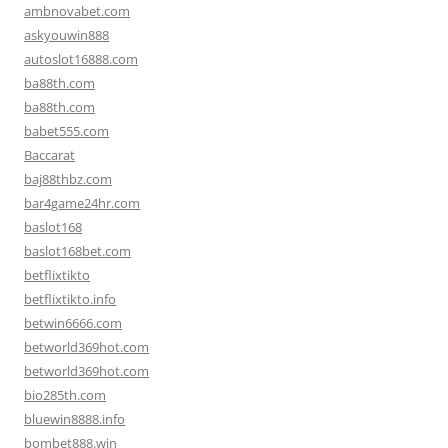
ambnovabet.com
askyouwin888
autoslot16888.com
ba88th.com
ba88th.com
babet555.com
Baccarat
baj88thbz.com
bar4game24hr.com
baslot168
baslot168bet.com
betflixtikto
betflixtikto.info
betwin6666.com
betworld369hot.com
betworld369hot.com
bio285th.com
bluewin8888.info
bombet888.win