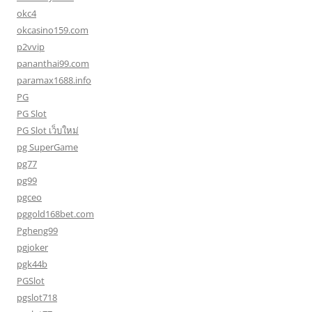
okc4
okcasino159.com
p2vvip
pananthai99.com
paramax1688.info
PG
PG Slot
PG Slot เว็บใหม่
pg SuperGame
pg77
pg99
pgceo
pggold168bet.com
Pgheng99
pgjoker
pgk44b
PGSlot
pgslot718