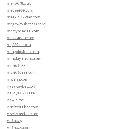
mario678.club
medee989.com
meekin365day.com
megawaysbet789.com
mercyrosa168.com
mexicanoo.com
mfj889xx.com
mmgoldsbets.com
mmplay-casino.com
mono1688
mono16888.com
mwin9s.com
nagawaybet.com
nakoya1688.site
nbwin.me
niseko168bet.com
niseko168bet.com
no1huay
no1huay.com