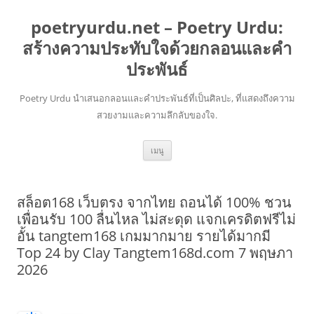
poetryurdu.net – Poetry Urdu:
สร้างความประทับใจด้วยกลอนและคำ
ประพันธ์
Poetry Urdu นำเสนอกลอนและคำประพันธ์ที่เป็นศิลปะ, ที่แสดงถึงความ
สวยงามและความลึกลับของใจ.
ข้าม
เมนู
ไป
ยัง
เนื้อหา
สล็อต168 เว็บตรง จากไทย ถอนได้ 100% ชวน
เพื่อนรับ 100 ลื่นไหล ไม่สะดุด แจกเครดิตฟรีไม่
อั้น tangtem168 เกมมากมาย รายได้มากมี
Top 24 by Clay Tangtem168d.com 7 พฤษภา
2026