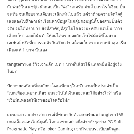
สัมพันธ์ในเฟซบุ๊ก คำตอบเป็น “พัง” นะครับ ฝากไปเท่าไรก็เงียบ ปั่น
จนท้อ จนเกือบจวนเจียนจะเลิกเล่นไปแล้ว แต่ว่าด้วยความจิตใจสู้
เลยลองไปศึกษาเล่าเรียนหาข้อมูลในกลุ่มคอมมูนิตี้ของสายปั่นตัว
จริง จนได้ทราบว่า สิ่งที่สำคัญที่สุดไม่ใช่ดวงนะครับ แต่เป็น “การ
เลือกเว็บ” และก็นั่นทำให้ผมได้ทราบจะกับเว็บไซต์แท้ที่ไม่ผ่าน
เอเย่นต์ หรือที่เขารวมตัวกันเรียกว่า สล็อตเว็บตรง แตกหนักสุด เริ่ม
เพียงแค่ 1 บาท นั่นเอง
tangtem168 รีวิวเจาะลึก เบท 1 บาทก็เสียวได้ แตกหมื่นมีอยู่จริง
ไหม?
ปัญหายอดนิยมที่ผมมักจะโดนเพื่อนๆในกรุ๊ปถามเป็นประจำเป็น
“เบทเพียงแค่บาทเดียว มันจะไปได้เงินเยอะแยะได้อย่างไร?” หรือ
“เว็บมันหลอกให้เราชอบใจหรือไม่?”
ผมขอเล่าจากประสบการณ์ที่พบมากับตัวเลยครับผม tangtem168
เกมสล็อตออนไลน์ยุคนี้ โดยเฉพาะอย่างยิ่งค่ายดังๆอย่าง PG Soft,
Pragmatic Play หรือ Joker Gaming เขามีระบบระเบียบตัวคูณ