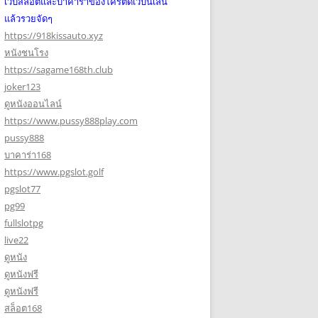
เว็บสล็อตและบาคาร่าของโครตดีเว็บนี้เล่น
แล้วรวยจัดๆ
https://918kissauto.xyz
หนังชนโรง
https://sagame168th.club
joker123
ดูหนังออนไลน์
https://www.pussy888play.com
pussy888
บาคาร่า168
https://www.pgslot.golf
pgslot77
pg99
fullslotpg
live22
ดูหนัง
ดูหนังฟรี
ดูหนังฟรี
สล็อต168