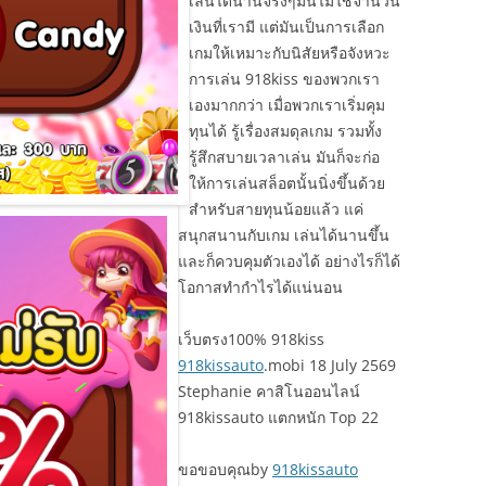
เล่นได้นานจริงๆมันไม่ใช่จำนวน
เงินที่เรามี แต่มันเป็นการเลือก
เกมให้เหมาะกับนิสัยหรือจังหวะ
การเล่น 918kiss ของพวกเรา
เองมากกว่า เมื่อพวกเราเริ่มคุม
ทุนได้ รู้เรื่องสมดุลเกม รวมทั้ง
รู้สึกสบายเวลาเล่น มันก็จะก่อ
ให้การเล่นสล็อตนั้นนิ่งขึ้นด้วย
สำหรับสายทุนน้อยแล้ว แค่
สนุกสนานกับเกม เล่นได้นานขึ้น
และก็ควบคุมตัวเองได้ อย่างไรก็ได้
โอกาสทำกำไรได้แน่นอน
เว็บตรง100% 918kiss
918kissauto
.mobi 18 July 2569
Stephanie คาสิโนออนไลน์
918kissauto แตกหนัก Top 22
ขอขอบคุณby
918kissauto