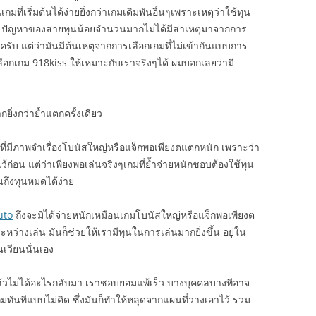
เกมที่เริ่มต้นได้ง่ายยิ่งกว่าเกมเดิมพันอื่นๆเพราะเหตุว่าใช้ทุน
ลา ปัญหาของสายทุนน้อยจำนวนมากไม่ได้มีสาเหตุมาจากการ
รับ แต่ว่ามันมีต้นเหตุจากการเลือกเกมที่ไม่เข้ากันแบบการ
อกเกม 918kiss ให้เหมาะกับเราจริงๆได้ ผมบอกเลยว่ามี
ยิ่งกว่าย้ำแตกครั้งเดียว
ที่มีภาพจำเรื่องโบนัสใหญ่หรือแจ็กพอเพียงตแตกหนัก เพราะว่า
ไว้ก่อน แต่ว่าเพียงพอเล่นจริงๆเกมที่ย้ำจ่ายหนักชอบต้องใช้ทุน
ถึงทุนหมดได้ง่าย
uto
ถึงจะมิได้จ่ายหนักเหมือนเกมโบนัสใหญ่หรือแจ็กพอเพียงต
ะหว่างเล่น มันก็ช่วยให้เรามีทุนในการเล่นมากยิ่งขึ้น อยู่ใน
นเวียนนั่นเอง
ล้วไม่ได้อะไรกลับมา เราชอบยอมแพ้เร็ว บางบุคคลบางทีอาจ
ทันทีแบบไม่คิด ซึ่งมันก็ทำให้หลุดจากแผนที่วางเอาไว้ รวม