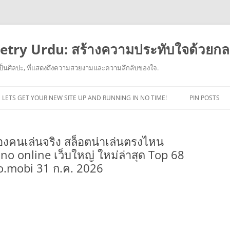
etry Urdu: สร้างความประทับใจด้วยก
ป็นศิลปะ, ที่แสดงถึงความสวยงามและความลึกลับของใจ.
ข้าม
ไป
LETS GET YOUR NEW SITE UP AND RUNNING IN NO TIME!
PIN POSTS
ยัง
เนื้อหา
มองคนเล่นจริง สล็อตน่าเล่นตรงไหน
o online เว็บใหญ่ ใหม่ล่าสุด Top 68
o.mobi 31 ก.ค. 2026