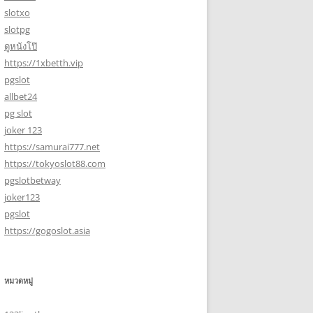
slotxo
slotpg
ดูหนังโป๊
https://1xbetth.vip
pgslot
allbet24
pg slot
joker 123
https://samurai777.net
https://tokyoslot88.com
pgslotbetway
joker123
pgslot
https://gogoslot.asia
หมวดหมู่