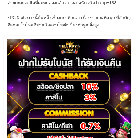
ค่ายเกมยอดฮิตที่ผมทดลองแล้วว่า แตกหนัก จริง happy168
• PG Slot: ค่ายนี้ยืนหนึ่งเรื่องกราฟิกและเรื่องราวเกมที่สนุก ที่สำคัญ
คือคอมโบไหลดีมาก ยิ่งคอมโบต่อเนื่องตัวคูณยิ่งสูง