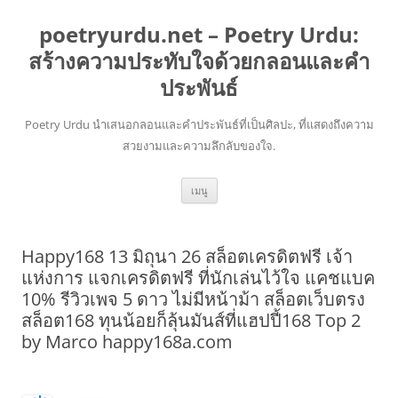
poetryurdu.net – Poetry Urdu:
สร้างความประทับใจด้วยกลอนและคำ
ประพันธ์
Poetry Urdu นำเสนอกลอนและคำประพันธ์ที่เป็นศิลปะ, ที่แสดงถึงความ
สวยงามและความลึกลับของใจ.
ข้าม
เมนู
ไป
ยัง
เนื้อหา
Happy168 13 มิถุนา 26 สล็อตเครดิตฟรี เจ้า
แห่งการ แจกเครดิตฟรี ที่นักเล่นไว้ใจ แคชแบค
10% รีวิวเพจ 5 ดาว ไม่มีหน้าม้า สล็อตเว็บตรง
สล็อต168 ทุนน้อยก็ลุ้นมันส์ที่แฮปปี้168 Top 2
by Marco happy168a.com