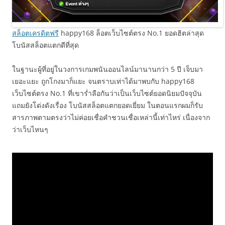
สล็อตเครดิตฟรี
happy168 ล็อตเว็บไซต์ตรง No.1 ยอดฮิตล่าสุด
โบนัสสล็อตแตกดีที่สุด
ในฐานะผู้ที่อยู่ในวงการเกมพนันออนไลน์มานานกว่า 5 ปี เจ็บมา
เยอะแยะ ถูกโกงมาก็แยะ จนตราบเท่าได้มาพบกับ happy168
เว็บไซต์ตรง No.1 ที่เขาร่ำลือกันว่าเป็นเว็บไซต์ยอดนิยมปัจจุบัน
แถมยังโด่งดังเรื่อง โบนัสสล็อตแตกยอดเยี่ยม ในตอนแรกผมก็รับ
สารภาพตามตรงว่าไม่ค่อยเชื่อคำชวนเชื่อเหล่านี้เท่าไหร่ เนื่องจาก
ว่าเว็บไหนๆ