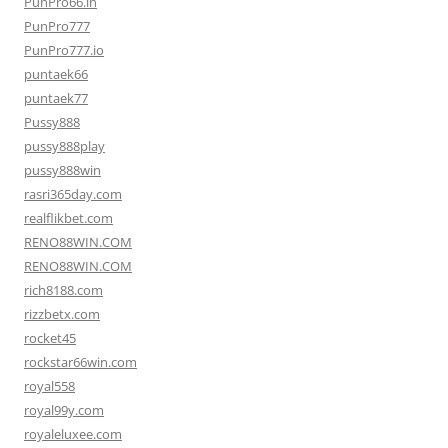
PunPro66.in
PunPro777
PunPro777.io
puntaek66
puntaek77
Pussy888
pussy888play
pussy888win
rasri365day.com
realflikbet.com
RENO88WIN.COM
RENO88WIN.COM
rich8188.com
rizzbetx.com
rocket45
rockstar66win.com
royal558
royal99y.com
royaleluxee.com