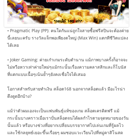
• Pragmatic Play (PP): คนใดกันแน่ถูกใจสายซื้อฟรีสปินจะต้องค่าย
นี้เลยนะครับ รางวัลแจ็กพอเพียงตใหญ่ (Max Win) แตกทีชีวิตแปลง
ได้เลย
• Joker Gaming: ค่ายเก๋าเกมระดับตำนาน แม้ภาพบางครั้งก็อาจจะ
ไม่หวือหวาเท่าค่ายใหม่ๆแม้กระนั้นเรื่องความคลาสสิกและก็โบนัส
ที่แตกแบบเนื้อๆเน้นย้ำๆยังคงเชื่อใจได้เสมอ
โอกาสสำหรับสายทำเงิน สล็อต168 นอกจากสล็อตแล้ว มีอะไรน่า
ดึงดูดอีกบ้าง?
แม้ว่าตัวผมเองจะเป็นแฟนพันธุ์แท้ของเกม สล็อตเครดิตฟรี แม้
กระนั้นบางคราวเมื่อเราปั่นสล็อตจนได้ผลกำไรตามจุดหมายของวัน
นั้นแล้ว หรือบางช่วงที่อยากเปลี่ยนบรรยากาศไปเล่นเกมที่รู้ผลไว
และใช้กลยุทธ์เยอะขึ้นเรื่อยๆ ผมชอบแวะเวียนไปที่หมู่คาสิโนสด