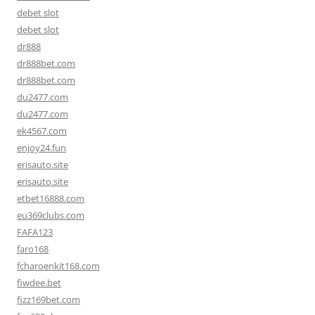
debet slot
debet slot
dr888
dr888bet.com
dr888bet.com
du2477.com
du2477.com
ek4567.com
enjoy24.fun
erisauto.site
erisauto.site
etbet16888.com
eu369clubs.com
FAFA123
faro168
fcharoenkit168.com
fiwdee.bet
fizz169bet.com