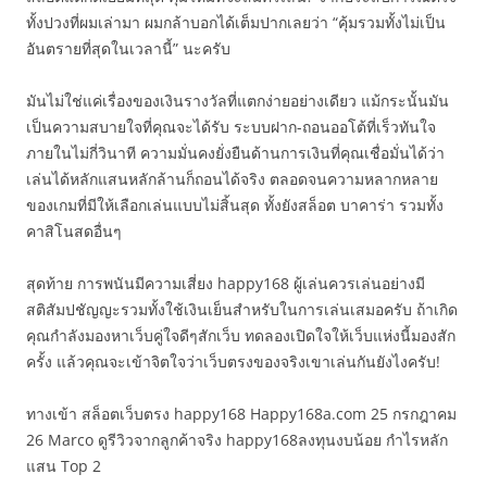
ทั้งปวงที่ผมเล่ามา ผมกล้าบอกได้เต็มปากเลยว่า “คุ้มรวมทั้งไม่เป็น
อันตรายที่สุดในเวลานี้” นะครับ
มันไม่ใช่แค่เรื่องของเงินรางวัลที่แตกง่ายอย่างเดียว แม้กระนั้นมัน
เป็นความสบายใจที่คุณจะได้รับ ระบบฝาก-ถอนออโต้ที่เร็วทันใจ
ภายในไม่กี่วินาที ความมั่นคงยั่งยืนด้านการเงินที่คุณเชื่อมั่นได้ว่า
เล่นได้หลักแสนหลักล้านก็ถอนได้จริง ตลอดจนความหลากหลาย
ของเกมที่มีให้เลือกเล่นแบบไม่สิ้นสุด ทั้งยังสล็อต บาคาร่า รวมทั้ง
คาสิโนสดอื่นๆ
สุดท้าย การพนันมีความเสี่ยง happy168 ผู้เล่นควรเล่นอย่างมี
สติสัมปชัญญะรวมทั้งใช้เงินเย็นสำหรับในการเล่นเสมอครับ ถ้าเกิด
คุณกำลังมองหาเว็บคู่ใจดีๆสักเว็บ ทดลองเปิดใจให้เว็บแห่งนี้มองสัก
ครั้ง แล้วคุณจะเข้าจิตใจว่าเว็บตรงของจริงเขาเล่นกันยังไงครับ!
ทางเข้า สล็อตเว็บตรง happy168 Happy168a.com 25 กรกฎาคม
26 Marco ดูรีวิวจากลูกค้าจริง happy168ลงทุนงบน้อย กำไรหลัก
แสน Top 2