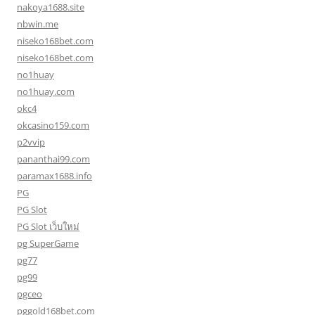
nakoya1688.site
nbwin.me
niseko168bet.com
niseko168bet.com
no1huay
no1huay.com
okc4
okcasino159.com
p2vvip
pananthai99.com
paramax1688.info
PG
PG Slot
PG Slot เว็บใหม่
pg SuperGame
pg77
pg99
pgceo
pggold168bet.com