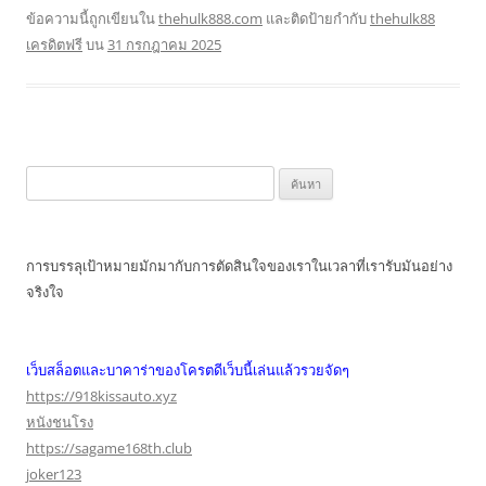
ข้อความนี้ถูกเขียนใน
thehulk888.com
และติดป้ายกำกับ
thehulk88
เครดิตฟรี
บน
31 กรกฎาคม 2025
ค้นหา
สำหรับ:
การบรรลุเป้าหมายมักมากับการตัดสินใจของเราในเวลาที่เรารับมันอย่าง
จริงใจ
เว็บสล็อตและบาคาร่าของโครตดีเว็บนี้เล่นแล้วรวยจัดๆ
https://918kissauto.xyz
หนังชนโรง
https://sagame168th.club
joker123