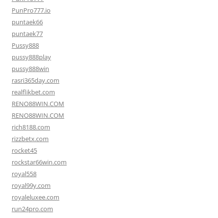
PunPro777.io
puntaek66
puntaek77
Pussy888
pussy888play
pussy888win
rasri365day.com
realflikbet.com
RENO88WIN.COM
RENO88WIN.COM
rich8188.com
rizzbetx.com
rocket45
rockstar66win.com
royal558
royal99y.com
royaleluxee.com
run24pro.com