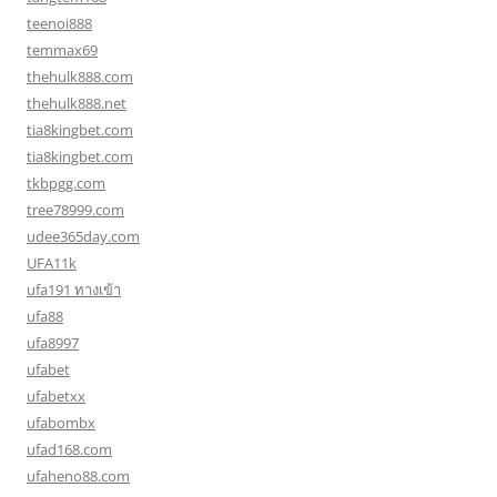
teenoi888
temmax69
thehulk888.com
thehulk888.net
tia8kingbet.com
tia8kingbet.com
tkbpgg.com
tree78999.com
udee365day.com
UFA11k
ufa191 ทางเข้า
ufa88
ufa8997
ufabet
ufabetxx
ufabombx
ufad168.com
ufaheno88.com