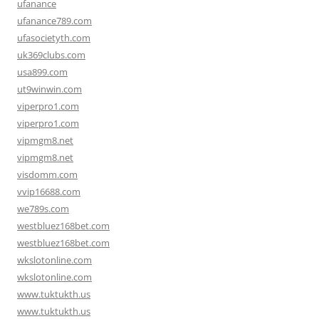
ufanance
ufanance789.com
ufasocietyth.com
uk369clubs.com
usa899.com
ut9winwin.com
viperpro1.com
viperpro1.com
vipmgm8.net
vipmgm8.net
visdomm.com
vvip16688.com
we789s.com
westbluez168bet.com
westbluez168bet.com
wkslotonline.com
wkslotonline.com
www.tuktukth.us
www.tuktukth.us