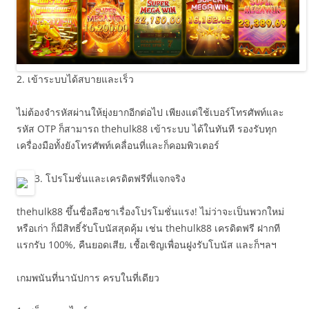
2. เข้าระบบได้สบายและเร็ว
ไม่ต้องจำรหัสผ่านให้ยุ่งยากอีกต่อไป เพียงแต่ใช้เบอร์โทรศัพท์และ
รหัส OTP ก็สามารถ thehulk88 เข้าระบบ ได้ในทันที รองรับทุก
เครื่องมือทั้งยังโทรศัพท์เคลื่อนที่และก็คอมพิวเตอร์
3. โปรโมชั่นและเครดิตฟรีที่แจกจริง
thehulk88 ขึ้นชื่อลือชาเรื่องโปรโมชั่นแรง! ไม่ว่าจะเป็นพวกใหม่
หรือเก่า ก็มีสิทธิ์รับโบนัสสุดคุ้ม เช่น thehulk88 เครดิตฟรี ฝากที
แรกรับ 100%, คืนยอดเสีย, เชื้อเชิญเพื่อนฝูงรับโบนัส และก็ฯลฯ
เกมพนันที่นานัปการ ครบในที่เดียว