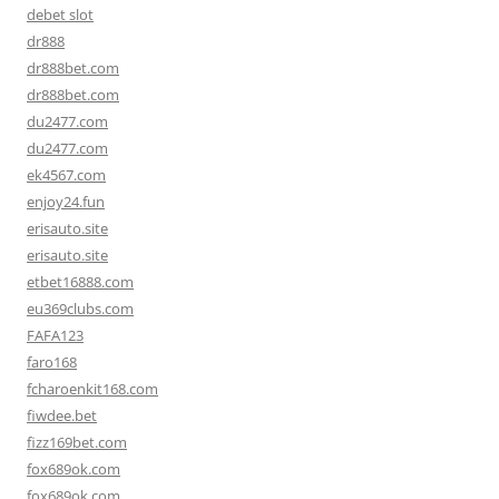
debet slot
dr888
dr888bet.com
dr888bet.com
du2477.com
du2477.com
ek4567.com
enjoy24.fun
erisauto.site
erisauto.site
etbet16888.com
eu369clubs.com
FAFA123
faro168
fcharoenkit168.com
fiwdee.bet
fizz169bet.com
fox689ok.com
fox689ok.com