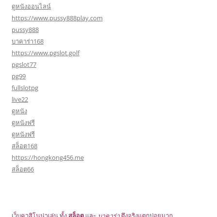
ดูหนังออนไลน์
https://www.pussy888play.com
pussy888
บาคาร่า168
https://www.pgslot.golf
pgslot77
pg99
fullslotpg
live22
ดูหนัง
ดูหนังฟรี
ดูหนังฟรี
สล็อต168
https://hongkong456.me
สล็อต66
เว็บคาสิโนน่าเล่น ทั้ง
สล็อต
และ
บาคาร่า
ตึงจริงแตกบ่อยมาก