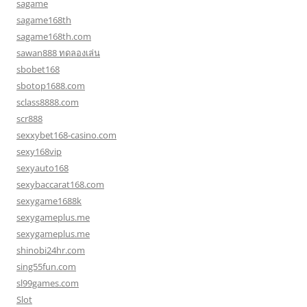
sagame
sagame168th
sagame168th.com
sawan888 ทดลองเล่น
sbobet168
sbotop1688.com
sclass8888.com
scr888
sexxybet168-casino.com
sexy168vip
sexyauto168
sexybaccarat168.com
sexygame1688k
sexygameplus.me
sexygameplus.me
shinobi24hr.com
sing55fun.com
sl99games.com
Slot