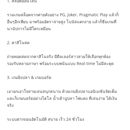
1. สล็อตออนไลน์
รวมเกมสล็อตจากค่ายดังอย่าง PG, Joker, Pragmatic Play แล้วก็
อื่นๆอีกเพียบ มาพร้อมอัตราจ่ายสูง โบนัสแตกง่าย แล้วก็ธีมเกมที่
นานัปการไม่มีใครเหมือน
2. คาสิโนสด
ถ่ายทอดสดจากคาสิโนจริง มีดีลเลอร์สาวสวยให้เลือกทุกห้อง
รองรับหลายภาษา พร้อมระบบพนันแบบ Real-time ไม่มีสะดุด
3. เกมยิงปลา & เกมบอร์ด
เอาอกเอาใจสายเล่นสนุกสนาน ด้วยเกมยิงปลาแอนิเมชันจัดเต็ม
และก็เกมบอร์ดอย่างไฮโล น้ำเต้าปูปลา ไพ่แคง ที่เล่นง่าย ได้เงิน
จริง
ระบบฝากถอนอัตโนมัติ สบาย เร็ว 24 ชั่วโมง