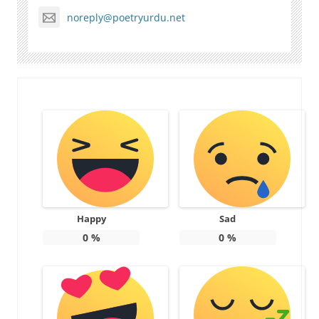
noreply@poetryurdu.net
Happy
Sad
0
%
0
%