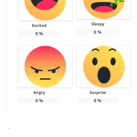
Sleepy
Excited
0
%
0
%
Angry
Surprise
0
%
0
%
…