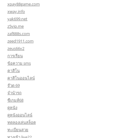
xpay88game.com
xway.info
yak699.net
z5vip.me
zaf888s.com
zeed1911.com
zeus66v2
การเรียน
ข้อความ sms
คาสิโน
คาสิโนออนไลน์
จ๊วด 69
จำนำรถ
ซีเกมส์68
ดูหนัง
ดูหนังออนไลน์
ทดลองเล่นสล็อต
ทะเบียนสวย
ทางเข้า live22