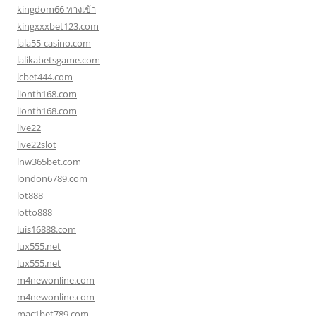
kingdom66 ทางเข้า
kingxxxbet123.com
lala55-casino.com
lalikabetsgame.com
lcbet444.com
lionth168.com
lionth168.com
live22
live22slot
lnw365bet.com
london6789.com
lot888
lotto888
luis16888.com
lux555.net
lux555.net
m4newonline.com
m4newonline.com
mac1bet789.com