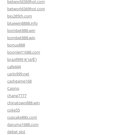
betworld369hot.com
betworld369hot.com
bio285th.com
bluewin8888.info
bombet888.win
bombet888.win
bonus888
boonlert1688.com
brazil999 ทางเข้า
cafe444
carlo999.net
cashgame168
Casino
chang7777
chinatown888.win
coke55
cupcake88x.com
daruma1688.com
debet slot