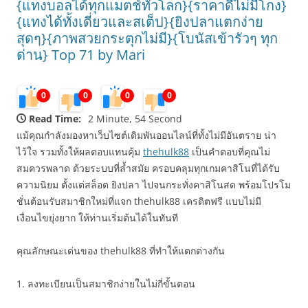
{แทงบอลได้ทุกแมตช์ทั่วโลก}{ราคาดีไม่มีโกง}
{แทงได้ทั้งเดี่ยวและสเต็ป}{ยิงปลาแตกง่าย
สุดๆ}{ภาพสวยกระตุกไม่มี}{โบนัสเข้ารัวๆ ทุก
ด่าน} Top 71 by Mari
0
0
0
0
Read Time:
2 Minute, 54 Second
แม้คุณกำลังมองหาเว็บไซต์เดิมพันออนไลน์ที่ทั้งไม่มีอันตราย น่า
ไว้ใจ รวมทั้งให้ผลตอบแทนคุ้ม
thehulk88
เป็นคำตอบที่คุณไม่
สมควรพลาด ด้วยระบบที่ล้ำสมัย ครอบคลุมทุกเกมคาสิโนที่ได้รับ
ความนิยม ตั้งแต่สล็อต ยิงปลา ไปจนกระทั่งคาสิโนสด พร้อมโปรโม
ชั่นต้อนรับสมาชิกใหม่ที่แจก thehulk88 เครดิตฟรี แบบไม่มี
เงื่อนไขยุ่งยาก ให้ท่านเริ่มต้นได้ในทันที
คุณลักษณะเด่นของ thehulk88 ที่ทำให้แตกต่างกัน
1. ลงทะเบียนเป็นสมาชิกง่ายในไม่กี่ขั้นตอน