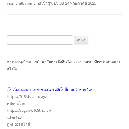
vipmgm8
,
vipmgm8 เข้าสู่ระบบ
บน
24 พฤษภาคม 2025
ค้นหา
สำหรับ:
การบรรลุเป้าหมายมักมากับการตัดสินใจของเราในเวลาที่เรารับมันอย่าง
จริงใจ
เว็บสล็อตและบาคาร่าของโครตดีเว็บนี้เล่นแล้วรวยจัดๆ
https://918kissauto.xyz
หนังชนโรง
https://sagame168th.club
joker123
ดูหนังออนไลน์