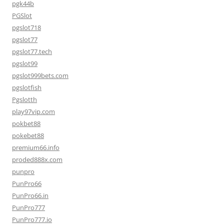
pgk44b
PGSlot
pgslot718
pgslot77
pgslot77.tech
pgslot99
pgslot999bets.com
pgslotfish
Pgslotth
play97vip.com
pokbet88
pokebet88
premium66.info
proded888x.com
punpro
PunPro66
PunPro66.in
PunPro777
PunPro777.io