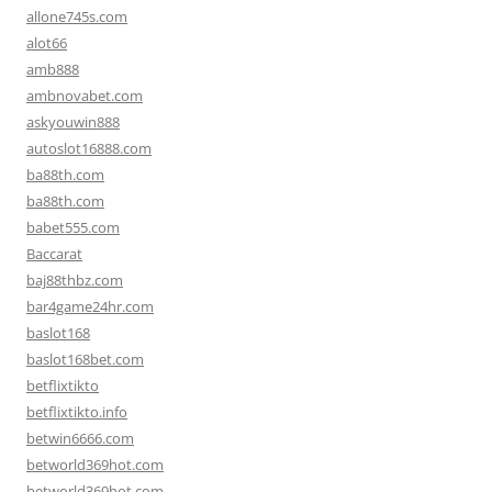
allone745s.com
alot66
amb888
ambnovabet.com
askyouwin888
autoslot16888.com
ba88th.com
ba88th.com
babet555.com
Baccarat
baj88thbz.com
bar4game24hr.com
baslot168
baslot168bet.com
betflixtikto
betflixtikto.info
betwin6666.com
betworld369hot.com
betworld369hot.com