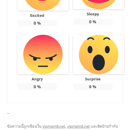
Sleepy
Excited
0
%
0
%
Angry
Surprise
0
%
0
%
…
ข้อความนี้ถูกเขียนใน
vipmgm8.net
,
vipmgm8.net
และติดป้ายกำกับ