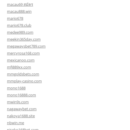
macau69 สมัคร
macau888.win
mario678
mario678.club
medee989.com
meekin365day.com
megawaysbet789.com
mercyrosa168.com
mexicanoo.com
mfj889xx.com
mmgoldsbets.com
mmplay-casino.com
mono1688
mono16888.com
mwin9s.com
nagawaybet.com
nakoya1688.site
nbwin.me
niseko168bet.com