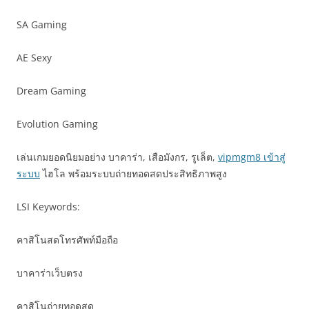
SA Gaming
AE Sexy
Dream Gaming
Evolution Gaming
เล่นเกมยอดนิยมอย่าง บาคาร่า, เสือมังกร, รูเล็ต,
vipmgm8 เข้าสู่
ระบบ
ไฮโล พร้อมระบบถ่ายทอดสดประสิทธิภาพสูง
LSI Keywords:
คาสิโนสดโทรศัพท์มือถือ
บาคาร่าเว็บตรง
คาสิโนถ่ายทอดสด