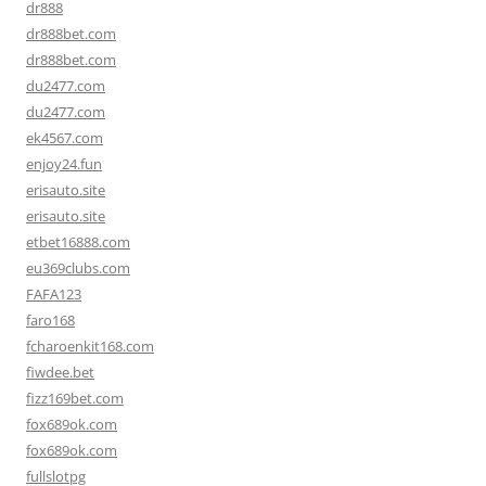
dr888
dr888bet.com
dr888bet.com
du2477.com
du2477.com
ek4567.com
enjoy24.fun
erisauto.site
erisauto.site
etbet16888.com
eu369clubs.com
FAFA123
faro168
fcharoenkit168.com
fiwdee.bet
fizz169bet.com
fox689ok.com
fox689ok.com
fullslotpg