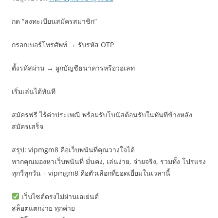
กด “ลงทะเบียนสมัครสมาชิก”
กรอกเบอร์โทรศัพท์ → รับรหัส OTP
ตั้งรหัสผ่าน → ผูกบัญชีธนาคารหรือวอเลท
เริ่มเล่นได้ทันที
สมัครฟรี ไร้ค่าประเพณี พร้อมรับโบนัสต้อนรับในทันทีข้างหลัง
สมัครเสร็จ
สรุป: vipmgm8 คือเว็บพนันที่คุณวางใจได้
หากคุณมองหาเว็บพนันที่ มั่นคง, เล่นง่าย, จ่ายจริง, รวมทั้ง โปรแรง
ทุกวี่ทุกวัน – vipmgm8 คือตัวเลือกที่ยอดเยี่ยมในเวลานี้
เว็บไซต์ตรงไม่ผ่านเอเย่นต์
สล็อตแตกง่าย ทุกค่าย