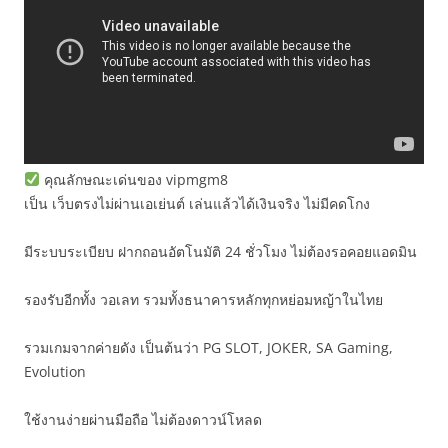
คุณลักษณะเด่นของ vipmgm8
เป็น เว็บตรงไม่ผ่านเอเย่นต์ เล่นแล้วได้เงินจริง ไม่มีคดโกง
มีระบบระเบียบ ฝากถอนอัตโนมัติ 24 ชั่วโมง ไม่ต้องรอคอยแอดมิน
รองรับอีกทั้ง วอเลท รวมทั้งธนาคารหลักทุกหย่อมหญ้าในไทย
รวมเกมจากค่ายดัง เป็นต้นว่า PG SLOT, JOKER, SA Gaming,
Evolution
ใช้งานง่ายผ่านมือถือ ไม่ต้องดาวน์โหลด