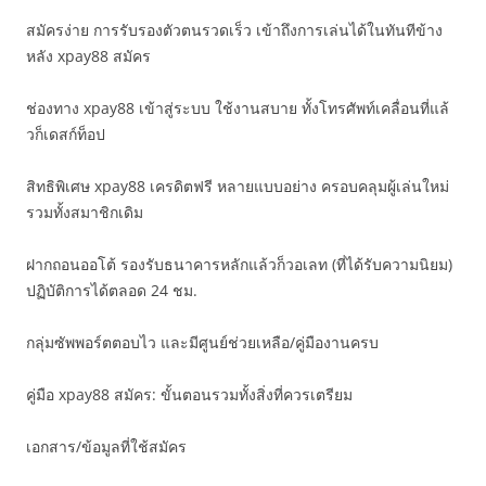
สมัครง่าย การรับรองตัวตนรวดเร็ว เข้าถึงการเล่นได้ในทันทีข้าง
หลัง xpay88 สมัคร
ช่องทาง xpay88 เข้าสู่ระบบ ใช้งานสบาย ทั้งโทรศัพท์เคลื่อนที่แล้
วก็เดสก์ท็อป
สิทธิพิเศษ xpay88 เครดิตฟรี หลายแบบอย่าง ครอบคลุมผู้เล่นใหม่
รวมทั้งสมาชิกเดิม
ฝากถอนออโต้ รองรับธนาคารหลักแล้วก็วอเลท (ที่ได้รับความนิยม)
ปฏิบัติการได้ตลอด 24 ชม.
กลุ่มซัพพอร์ตตอบไว และมีศูนย์ช่วยเหลือ/คู่มืองานครบ
คู่มือ xpay88 สมัคร: ขั้นตอนรวมทั้งสิ่งที่ควรเตรียม
เอกสาร/ข้อมูลที่ใช้สมัคร