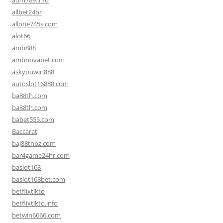
adm789.info
allbet24hr
allone745s.com
alot66
amb888
ambnovabet.com
askyouwin888
autoslot16888.com
ba88th.com
ba88th.com
babet555.com
Baccarat
baj88thbz.com
bar4game24hr.com
baslot168
baslot168bet.com
betflixtikto
betflixtikto.info
betwin6666.com