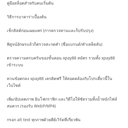
คู่มือสล็อตสำหรับคนเริ่มต้น
วิธีการบาคาร่าเบื้องต้น
เช็กลิสต์ก่อนเผยแพร่ (การตรวจทานและก็ปรับปรุง)
พิสูจน์อักษรแล้วก็ตรวจสะกดคำ (ชื่อแบรนด์/คำเคล็ดลับ)
ตรวจความครบครันของขั้นตอน xpay88 สมัคร รวมทั้ง xpay88
เข้าระบบ
ทวนข้อตกลง xpay88 เครดิตฟรี ให้สอดคล้องกับโปรเดี๋ยวนี้ใน
เว็บไซต์
เพิ่ม/อัปเดตภาพ อินโฟกราฟิก และวิดีโอให้ชัดรวมทั้งน้ำหนักไฟล์
สมควร (รองรับ WebP/MP4)
กรอก alt text ทุกภาพด้วยคีย์เวิร์ดที่เกี่ยวพัน