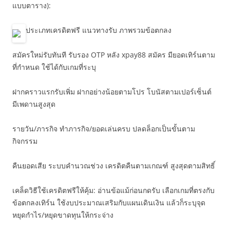
แบบตาราง):
ประเภทเครดิตฟรี แนวทางรับ ภาพรวมข้อตกลง
สมัครใหม่รับทันที รับรอง OTP หลัง xpay88 สมัคร มียอดเทิร์นตาม
ที่กำหนด ใช้ได้กับเกมที่ระบุ
ฝากคราวแรกรับเพิ่ม ฝากอย่างน้อยตามโปร โบนัสตามเปอร์เซ็นต์
มีเพดานสูงสุด
รายวัน/ภารกิจ ทำภารกิจ/ยอดเล่นครบ ปลดล็อกเป็นขั้นตาม
กิจกรรม
คืนยอดเสีย ระบบคำนวณช่วง เครดิตคืนตามเกณฑ์ สูงสุดตามสิทธิ์
เคล็ดวิธีใช้เครดิตฟรีให้คุ้ม: อ่านข้อแม้ก่อนกดรับ เลือกเกมที่ตรงกับ
ข้อตกลงเทิร์น ใช้งบประมาณเสริมกับแผนเดินเงิน แล้วก็ระบุจุด
หยุดกำไร/หยุดขาดทุนให้กระจ่าง