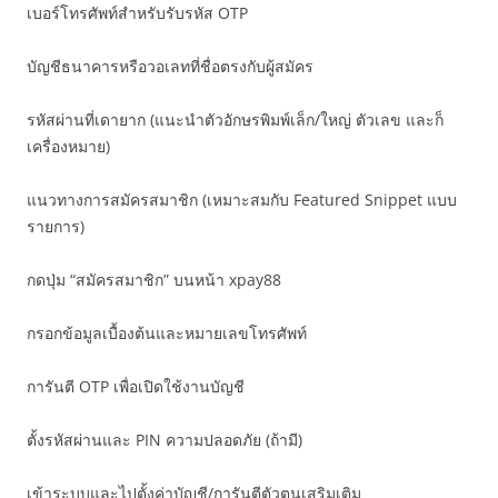
เบอร์โทรศัพท์สำหรับรับรหัส OTP
บัญชีธนาคารหรือวอเลทที่ชื่อตรงกับผู้สมัคร
รหัสผ่านที่เดายาก (แนะนำตัวอักษรพิมพ์เล็ก/ใหญ่ ตัวเลข และก็
เครื่องหมาย)
แนวทางการสมัครสมาชิก (เหมาะสมกับ Featured Snippet แบบ
รายการ)
กดปุ่ม “สมัครสมาชิก” บนหน้า xpay88
กรอกข้อมูลเบื้องต้นและหมายเลขโทรศัพท์
การันตี OTP เพื่อเปิดใช้งานบัญชี
ตั้งรหัสผ่านและ PIN ความปลอดภัย (ถ้ามี)
เข้าระบบและไปตั้งค่าบัญชี/การันตีตัวตนเสริมเติม