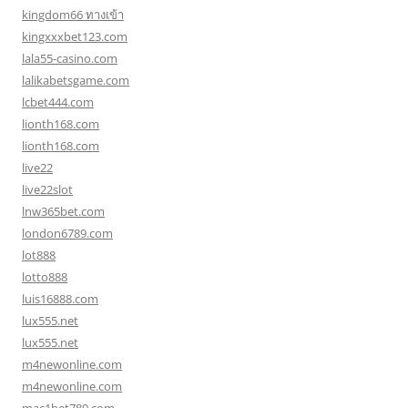
kingdom66 ทางเข้า
kingxxxbet123.com
lala55-casino.com
lalikabetsgame.com
lcbet444.com
lionth168.com
lionth168.com
live22
live22slot
lnw365bet.com
london6789.com
lot888
lotto888
luis16888.com
lux555.net
lux555.net
m4newonline.com
m4newonline.com