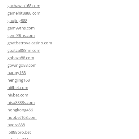
gachawin168.com
gamehit8888.com
gaojing888
gem99ths.com
gem99ths.com
goatbetroyalcasino.com
goatza888fin.com
gobaza88.com
gowingo88.com
happy168
hengjing168
hi6bet.com
hi6bet.com
hiso8888s.com
hongkong456
hubbet168.com
hydra888
ib888pro.bet