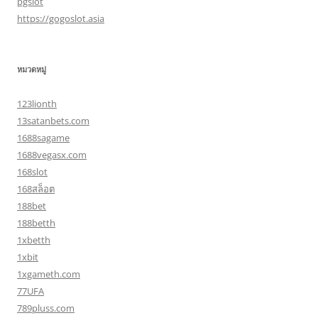
pgslot
https://gogoslot.asia
หมวดหมู่
123lionth
13satanbets.com
1688sagame
1688vegasx.com
168slot
168สล็อต
188bet
188betth
1xbetth
1xbit
1xgameth.com
77UFA
789pluss.com