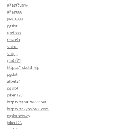
สล็อตเว็บตรง
สล็อต888
JINDA888
pgslot
พุซซี่888
บาคาร่า
slotxo
slotpg
ดูหนังโป๊
https://1xbetth.vip
pgslot
allbet24
pg slot
joker 123
https://samurai777.net
https://tokyoslot88.com
pgslotbetway
joker123