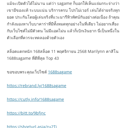
แม้จะเปิดตัวได้ไม่นาน แต่ว่า sagame ก็บอกให้เห็นแจ่มกระจ่างว่า
เขามีของแท้ ระบบแน่น บริการครบ โปรไม่เวอร์ เล่นได้จ่ายจริงทุก
ยอด ประกันโดยผู้เล่นจริงที่แวะมารีทิวทัศน์กันอย่างต่อเนื่อง ถ้าคุณ
กำลังมองหาเว็บบาคาร่าที่มีทั้งหมดทุกอย่างในที่เดียว ไม่อยากเสี่ยง
กับเว็บไซต์ไม่มีตัวตน ไม่มีแอดไม่น แล้วก็เบิกเงินยาก นี่เป็นหนึ่งใน
ตัวเลือกที่ควรจะทดลองด้วยตัวเอง
สล็อตแตกหนัก 168สล็อต 11 พฤศจิกายน 2568 Marilynn คาสิโน
1688sagame ที่ดีที่สุด Top 43
ขอขอบพระคุณเว็ปไซต์
1688sagame
https://rebrand.ly/1688sagame
https://cutly.info/1688sagame
https://bitt.to/9bfjnc
https://shorturl.asia/zu2Tj