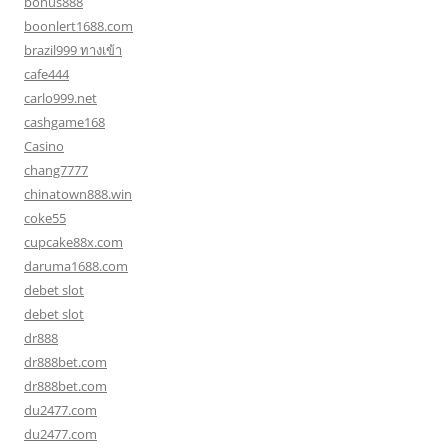
bonus888
boonlert1688.com
brazil999 ทางเข้า
cafe444
carlo999.net
cashgame168
Casino
chang7777
chinatown888.win
coke55
cupcake88x.com
daruma1688.com
debet slot
debet slot
dr888
dr888bet.com
dr888bet.com
du2477.com
du2477.com