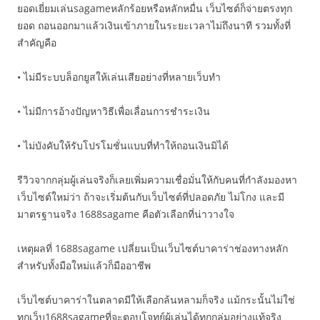
ยอดเยี่ยมเล่นsagameหลักร้อยหรือหลักหมื่น เว็บไซต์ก็จ่ายตรงทุก
ยอด ถอนออกมาแล้วเงินเข้าภายในระยะเวลาไม่ถึงนาที รวมทั้งที่
สำคัญคือ
• ไม่มีระบบล็อกยูสให้เล่นเสียอย่างที่หลายเว็บทำ
• ไม่มีการอ้างปัญหาวิธีเพื่อเลื่อนการชำระเงิน
• ไม่บังคับให้รับโปรโมชั่นแบบที่ทำให้ถอนเงินมิได้
รีวิวจากกลุ่มผู้เล่นจริงก็เลยเพิ่มความเชื่อมั่นให้กับคนที่กำลังมองหา
เว็บไซต์ใหม่ว่า ถ้าจะเริ่มต้นกับเว็บไซต์ที่ปลอดภัย ไม่โกง และมี
มาตรฐานจริง 1688sagame คือตัวเลือกที่น่าวางใจ
เหตุผลที่ 1688sagame เปลี่ยนเป็นเว็บไซต์บาคาร่าช่องทางหลัก
สำหรับทั้งมือใหม่แล้วก็มืออาชีพ
เว็บไซต์บาคาร่าในตลาดมีให้เลือกล้นหลามก็จริง แม้กระนั้นไม่ใช่
ทุกเว็บ1688sagameที่จะตอบโจทย์ผู้เล่นได้ทุกกลุ่มอย่างแท้จริง