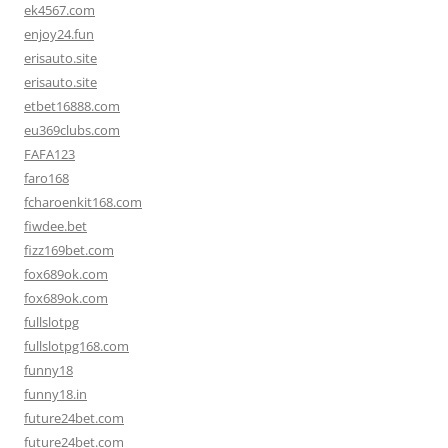
ek4567.com
enjoy24.fun
erisauto.site
erisauto.site
etbet16888.com
eu369clubs.com
FAFA123
faro168
fcharoenkit168.com
fiwdee.bet
fizz169bet.com
fox689ok.com
fox689ok.com
fullslotpg
fullslotpg168.com
funny18
funny18.in
future24bet.com
future24bet.com