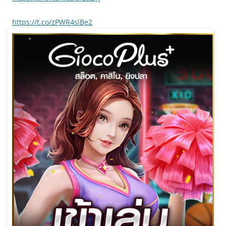
https://t.co/zPWR4slBe2