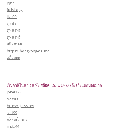
pg99
fullslotpg
live22
ดูหนัง
ดูหนังฟรี
ดูหนังฟรี
สล็อต168
https://hongkong456.me
สล็อต66
เว็บคาสิโนน่าเล่น ทั้ง
สล็อต
และ
บาคาร่า
ตึงจริงแตกบ่อยมาก
joker123
slot168
https://jin55.net
slot99
สล็อตเว็บตรง
jinda44