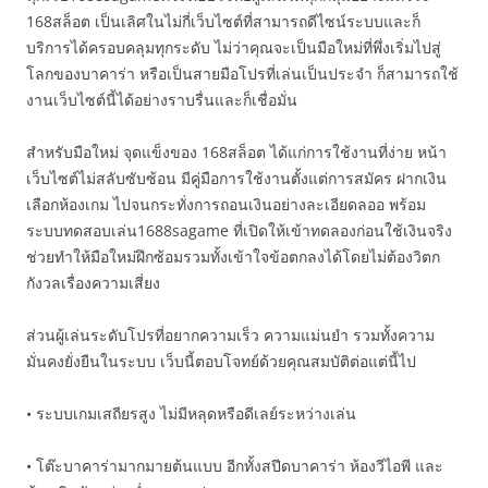
168สล็อต เป็นเลิศในไม่กี่เว็บไซต์ที่สามารถดีไซน์ระบบและก็
บริการได้ครอบคลุมทุกระดับ ไม่ว่าคุณจะเป็นมือใหม่ที่พึ่งเริ่มไปสู่
โลกของบาคาร่า หรือเป็นสายมือโปรที่เล่นเป็นประจำ ก็สามารถใช้
งานเว็บไซต์นี้ได้อย่างราบรื่นและก็เชื่อมั่น
สำหรับมือใหม่ จุดแข็งของ 168สล็อต ได้แก่การใช้งานที่ง่าย หน้า
เว็บไซต์ไม่สลับซับซ้อน มีคู่มือการใช้งานตั้งแต่การสมัคร ฝากเงิน
เลือกห้องเกม ไปจนกระทั่งการถอนเงินอย่างละเอียดลออ พร้อม
ระบบทดสอบเล่น1688sagame ที่เปิดให้เข้าทดลองก่อนใช้เงินจริง
ช่วยทำให้มือใหม่ฝึกซ้อมรวมทั้งเข้าใจข้อตกลงได้โดยไม่ต้องวิตก
กังวลเรื่องความเสี่ยง
ส่วนผู้เล่นระดับโปรที่อยากความเร็ว ความแม่นยำ รวมทั้งความ
มั่นคงยั่งยืนในระบบ เว็บนี้ตอบโจทย์ด้วยคุณสมบัติต่อแต่นี้ไป
• ระบบเกมเสถียรสูง ไม่มีหลุดหรือดีเลย์ระหว่างเล่น
• โต๊ะบาคาร่ามากมายต้นแบบ อีกทั้งสปีดบาคาร่า ห้องวีไอพี และ