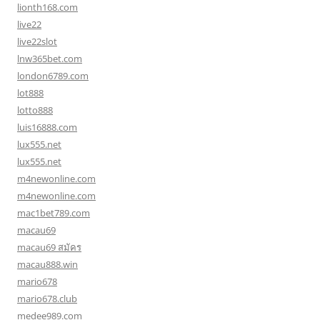
lionth168.com
live22
live22slot
lnw365bet.com
london6789.com
lot888
lotto888
luis16888.com
lux555.net
lux555.net
m4newonline.com
m4newonline.com
mac1bet789.com
macau69
macau69 สมัคร
macau888.win
mario678
mario678.club
medee989.com