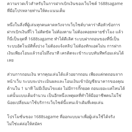
ความรวดเร็วสำหรับในการฝากเบิกเงินของเว็บไซต์ 1688sagame
ที่มือโปรหลายท่านให้คะแนนเต็ม
หนึ่งในสิ่งที่ผู้เล่นทุกคนคาดหวังจากเว็บไซต์บาคาร่าคือหัวข้อการ
ฝากเบิกเงินที่ไว ไม่ติดขัด ไม่ต้องตาม ไม่ต้องคอยหลายชั่วโมง แล้ว
ก็นี่เป็นจุดที่ 1688sagame ทำได้ดีเลิศ ระบบฝากถอนของที่นี่เป็น
ระบบอัตโนมัติทั้งปวง ไม่ต้องแจ้งสลิป ไม่ต้องทักแอดไม่น การฝาก
เงินเพียงโอนแล้วรอไม่ถึงนาที เครดิตจะเข้าระบบทันทีพร้อมเล่นได้
เลย
ส่วนการถอนเงิน หากคุณเล่นได้แล้วอยากถอน เพียงแค่กดถอนจาก
หน้าเว็บ ระบบจะประเมินผลและโอนเงินเข้าบัญชีธนาคารของคุณ
ด้านใน 1 นาที ไม่มีเงื่อนไขแฝง ไม่มีการกั๊กยอด ถอนเยอะแค่ไหนได้
แค่นั้นแบบเต็มจำนวน เป็นอีกหนึ่งเหตุผลที่ทำให้มืออาชีพคนไม่ใช่
น้อยเปลี่ยนมาใช้บริการเว็บไซต์นี้แทนเจ้าเดิมที่เคยเล่น
โปรโมชั่นของ 1688sagame ที่ออกแบบมาเพื่อผู้เล่นใช้ได้จริง
ไม่ใช่แค่ล่อให้สมัคร