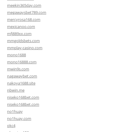
meekin365day.com
megawaysbet789.com
mercyrosa168.com
mexicanoo.com
mfj889xx.com
mmgoldsbets.com
mmplay-casino.com
mono1688
mono16888.com
mwin9s.com
nagawaybet.com
nakoya1688.site
nbwin.me
niseko168bet.com
niseko168bet.com
no1huay
no1huay.com
okc4