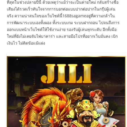
ที่สุดในช่วงปลายปีนี้ ด้วยเหตุว่าแม้ว่าจะเป็นค่ายใหม่ กลับสร้างชื่อ
เสียงได้รวดเร็วทันใจจากการบอกต่อแบบปากต่อปากในกรุ๊ปผู้เล่น
จริง ความน่าสนใจของเว็บไซต์นี้1688sagameอยู่ที่ความกล้าใน
การพัฒนาระบบเองทั้งผอง ทั้งระบบเกม ระบบฝากถอน ไปจนถึงการ
ออกแบบหน้าเว็บไซต์ให้ใช้งานง่าย รองรับผู้เล่นทุกระดับ อีกทั้งมือ
ใหม่ที่ยังไม่เคยจับไพ่บาคาร่า และสายมือโปรที่อยากเว็บมั่นคง เบิก
เงินไว ไม่ติดข้อแม้แฝง