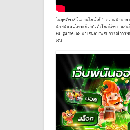
ในยุคที่คาสิโนออนไลน์ได้รับความนิยมอย
นักพนันคนไทยแล้วก็ทั่วทั้งโลกให้ความสนใจ
Fullgame268 นำเสนอประสบการณ์การพนัน
เงิน