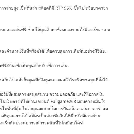
ราการจ่ายสูง เป็นต้นว่า สล็อตที่มี RTP 96% ขึ้นไป หรือบาคาร่า
ดลองเล่นฟรี ช่วยให้คุณศึกษาข้อตกลงรวมทั้งฟีเจอร์ของเกม
ำนวนเงินที่พร้อมใช้ เพื่อควบคุมการเดิมพันอย่างมีวินัย.
ฟรีสปินเพื่อเพิ่มทุนสำหรับเพื่อการเล่น.
นเกินไป แล้วก็หยุดเมื่อถึงจุดหมายผลกำไรหรือขาดทุนที่ตั้งไว้.
ฟอร์มที่ผสมความสนุกสนาน ความปลอดภัย และก็โอกาสใน
ิโนเว็บตรง ที่ไม่ผ่านเอเย่นต์ Fullgame268 มอบความมั่นใจ
โมชั่นที่คุ้ม ไม่ว่าคุณจะชอบใจการปั่นสล็อต เล่นบาคาร่าสด
ที่คุณอยากได้ สมัครเป็นสมาชิกวันนี้ที่นี่ หรือติดต่อผ่าน
ะเริ่มต้นประสบการณ์การพนันที่ไม่เหมือนใคร!