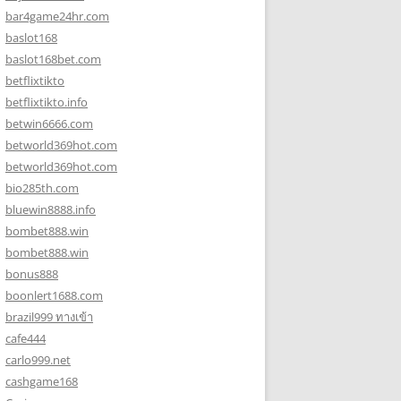
bar4game24hr.com
baslot168
baslot168bet.com
betflixtikto
betflixtikto.info
betwin6666.com
betworld369hot.com
betworld369hot.com
bio285th.com
bluewin8888.info
bombet888.win
bombet888.win
bonus888
boonlert1688.com
brazil999 ทางเข้า
cafe444
carlo999.net
cashgame168