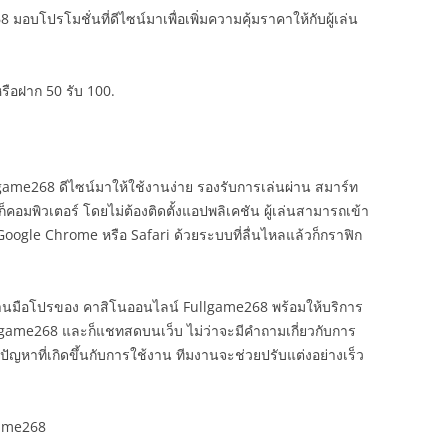
มอบโปรโมชั่นที่ดีไซน์มาเพื่อเพิ่มความคุ้มราคาให้กับผู้เล่น
รือฝาก 50 รับ 100.
llgame268 ดีไซน์มาให้ใช้งานง่าย รองรับการเล่นผ่าน สมาร์ท
ก็คอมพิวเตอร์ โดยไม่ต้องติดตั้งแอปพลิเคชัน ผู้เล่นสามารถเข้า
น Google Chrome หรือ Safari ด้วยระบบที่ลื่นไหลแล้วก็กราฟิก
งานมือโปรของ คาสิโนออนไลน์ Fullgame268 พร้อมให้บริการ
lgame268 และก็แชทสดบนเว็บ ไม่ว่าจะมีคำถามเกี่ยวกับการ
ญหาที่เกิดขึ้นกับการใช้งาน ทีมงานจะช่วยปรับแต่งอย่างเร็ว
game268