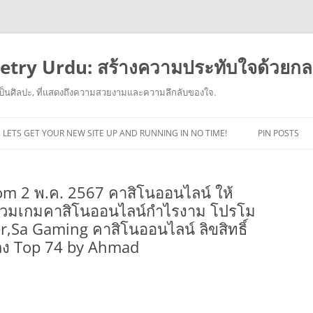
etry Urdu: สร้างความประทับใจด้วยก
ป็นศิลปะ, ที่แสดงถึงความสวยงามและความลึกลับของใจ.
ข้าม
ไป
LETS GET YOUR NEW SITE UP AND RUNNING IN NO TIME!
PIN POSTS
ยัง
เนื้อหา
m 2 พ.ค. 2567 คาสิโนออนไลน์ ให้
ด้รวมเกมคาสิโนออนไลน์กำไรงาม โปรโม
r,Sa Gaming คาสิโนออนไลน์ ลิขสิทธิ์
โกง Top 74 by Ahmad