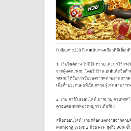
Fullgame268 ก็เลยเป็นทางเลือกที่ดีเยี่ยมที่
1. เว็บไซต์ตรง ไม่มีอันตรายและน่าไว้วา
จากผู้พัฒนาเกม โดยไม่ผ่านเอเย่นต์หรือ
ทุกเกมได้รับการรับรองจากหน่วยงานสาก
เพื่อค้ำประกันผลที่เป็นกลาง ผู้เล่นสามารถ
2. เกม คาสิโนออนไลน์ มากมาย ครบทุกสไตล
ครอบคลุมทุกหมวดหมู่การเดิมพัน:
สล็อตออนไลน์: เกมสล็อตแตกง่ายจากค่ายด
Mahjong Ways 2 ด้วย RTP สูงถึง 96% ขึ้