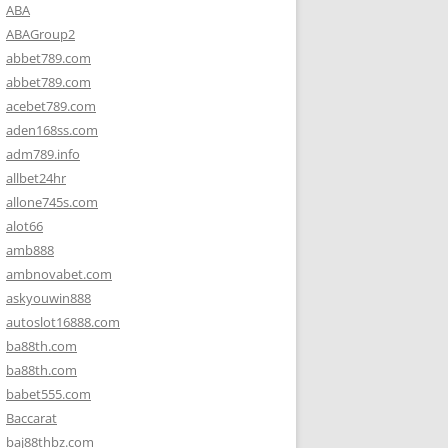
ABA
ABAGroup2
abbet789.com
abbet789.com
acebet789.com
aden168ss.com
adm789.info
allbet24hr
allone745s.com
alot66
amb888
ambnovabet.com
askyouwin888
autoslot16888.com
ba88th.com
ba88th.com
babet555.com
Baccarat
baj88thbz.com