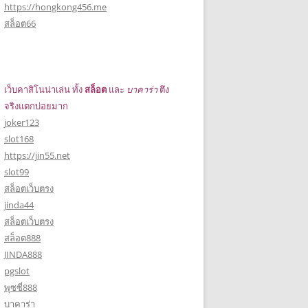
https://hongkong456.me
สล็อต66
เว็บคาสิโนน่าเล่น ทั้ง
สล็อต
และ
บาคาร่า
ตึง
จริงแตกบ่อยมาก
joker123
slot168
https://jin55.net
slot99
สล็อตเว็บตรง
jinda44
สล็อตเว็บตรง
สล็อต888
JINDA888
pgslot
พุซซี่888
บาคาร่า