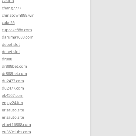
Casino
chang7777
chinatown888.win
coke55
cupcake88x.com
daruma1688.com
debet slot
debet slot
dr888
dr888bet.com
dr888bet.com
du2477.com
du2477.com
ek4567.com
enjoy24.fun
erisauto.site
erisauto.site
etbet16888.com
eu369clubs.com