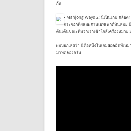
กัน!
• Mahjong Ways 2: นี่เป็นเกม สล็อ
กระจอกที่ผสมผสานเอฟเฟกต์ทันสมัย ม
ตื่นเต้นขณะที่พวกเราเข้าใกล้เครื่องหมาย 
ผมบอกเลยว่า นี่คือหนึ่งในเกมยอดฮิตที่เหมา
มาทดลองครับ