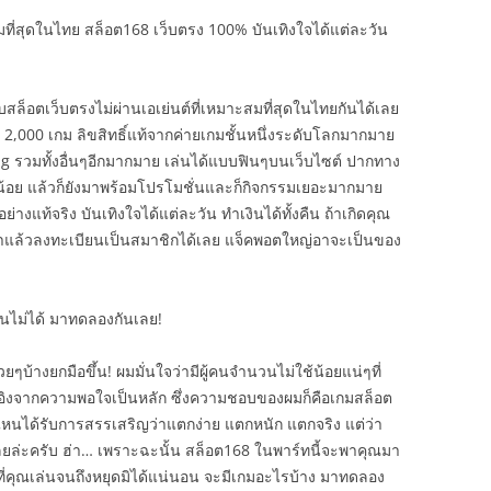
ี่ยมที่สุดในไทย สล็อต168 เว็บตรง 100% บันเทิงใจได้แต่ละวัน
อตเว็บตรงไม่ผ่านเอเย่นต์ที่เหมาะสมที่สุดในไทยกันได้เลย
2,000 เกม ลิขสิทธิ์แท้จากค่ายเกมชั้นหนึ่งระดับโลกมากมาย
g รวมทั้งอื่นๆอีกมากมาย เล่นได้แบบฟินๆบนเว็บไซต์ ปากทาง
างน้อย แล้วก็ยังมาพร้อมโปรโมชั่นและก็กิจกรรมเยอะมากมาย
่างแท้จริง บันเทิงใจได้แต่ละวัน ทำเงินได้ทั้งคืน ถ้าเกิดคุณ
ข้าแล้วลงทะเบียนเป็นสมาชิกได้เลย แจ็คพอตใหญ่อาจะเป็นของ
ล่นไม่ได้ มาทดลองกันเลย!
้างยกมือขึ้น! ผมมั่นใจว่ามีผู้คนจำนวนไม่ใช้น้อยแน่ๆที่
อิงจากความพอใจเป็นหลัก ซึ่งความชอบของผมก็คือเกมสล็อต
หนได้รับการสรรเสริญว่าแตกง่าย แตกหนัก แตกจริง แต่ว่า
เลยล่ะครับ ฮ่า… เพราะฉะนั้น สล็อต168 ในพาร์ทนี้จะพาคุณมา
ี่คุณเล่นจนถึงหยุดมิได้แน่นอน จะมีเกมอะไรบ้าง มาทดลอง