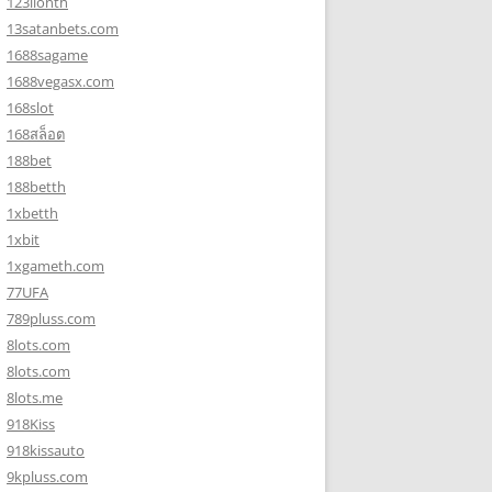
123lionth
13satanbets.com
1688sagame
1688vegasx.com
168slot
168สล็อต
188bet
188betth
1xbetth
1xbit
1xgameth.com
77UFA
789pluss.com
8lots.com
8lots.com
8lots.me
918Kiss
918kissauto
9kpluss.com