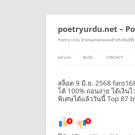
poetryurdu.net – Po
Poetry Urdu นำเสนอกลอนและคำประพันธ์ที่เ
หน้าแรก
BLOG
CONTACT
สล็อต 9 มิ.ย. 2568 faro16
โต้ 100% ถอนง่าย ได้เงินไว
พิเศษได้แล้ววันนี้ Top 87
0
0