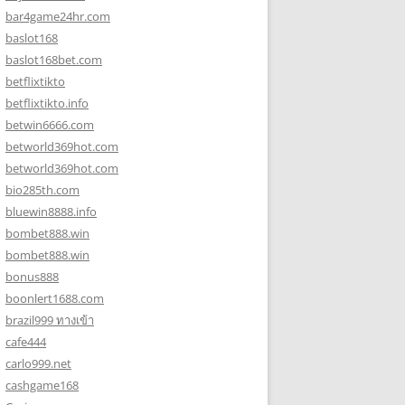
bar4game24hr.com
baslot168
baslot168bet.com
betflixtikto
betflixtikto.info
betwin6666.com
betworld369hot.com
betworld369hot.com
bio285th.com
bluewin8888.info
bombet888.win
bombet888.win
bonus888
boonlert1688.com
brazil999 ทางเข้า
cafe444
carlo999.net
cashgame168