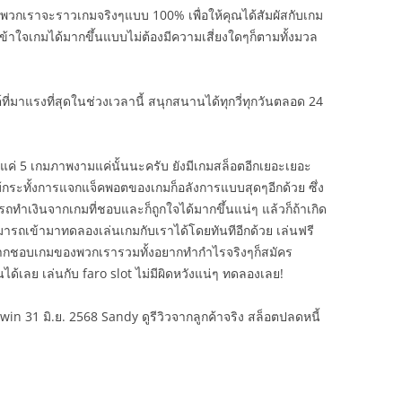
พวกเราจะราวเกมจริงๆแบบ 100% เพื่อให้คุณได้สัมผัสกับเกม
าใจเกมได้มากขึ้นแบบไม่ต้องมีความเสี่ยงใดๆก็ตามทั้งมวล
ที่มาแรงที่สุดในช่วงเวลานี้ สนุกสนานได้ทุกวี่ทุกวันตลอด 24
แค่ 5 เกมภาพงามแค่นั้นนะครับ ยังมีเกมสล็อตอีกเยอะเยอะ
กระทั้งการแจกแจ็คพอตของเกมก็อลังการแบบสุดๆอีกด้วย ซึ่ง
ารถทำเงินจากเกมที่ชอบและก็ถูกใจได้มากขึ้นแน่ๆ แล้วก็ถ้าเกิด
ารถเข้ามาทดลองเล่นเกมกับเราได้โดยทันทีอีกด้วย เล่นฟรี
ถ้าหากชอบเกมของพวกเรารวมทั้งอยากทำกำไรจริงๆก็สมัคร
ได้เลย เล่นกับ faro slot ไม่มีผิดหวังแน่ๆ ทดลองเลย!
in 31 มิ.ย. 2568 Sandy ดูรีวิวจากลูกค้าจริง สล็อตปลดหนี้