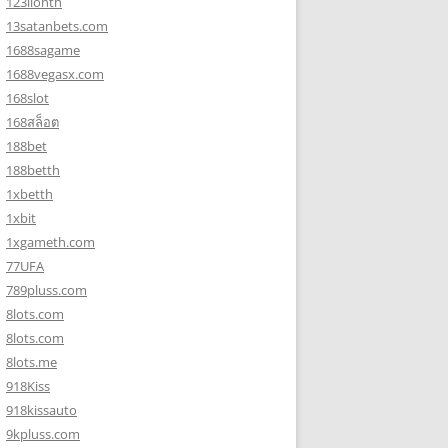
123lionth
13satanbets.com
1688sagame
1688vegasx.com
168slot
168สล็อต
188bet
188betth
1xbetth
1xbit
1xgameth.com
77UFA
789pluss.com
8lots.com
8lots.com
8lots.me
918Kiss
918kissauto
9kpluss.com