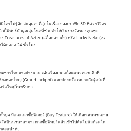
่มีใครไม่รู้จัก สะดุดตาที่สุดในเรื่องของกราฟิก 3D ที่สวยวิจิตร
วก็ฟีพบร์ตัวคูณสุดโหดที่ช่วยทำให้เงินรางวัลของคุณพุ่ง
าง Treasures of Aztec (สล็อตสาวถ้ำ) หรือ Lucky Neko (เน
งได้ตลอด 24 ชั่วโมง
่นสล็อตชาวไทยมาอย่างนาน เด่นเรื่องเกมสล็อตแนวคลาสสิกที่
พียงพอตใหญ่ (Grand Jackpot) แตกบ่อยครั้ง เหมาะกับผู้เล่นที่
างวัลใหญ่ในพริบตา
ี่ล้ำยุค มีเกมแนวซื้อฟีเจอร์ (Buy Feature) ให้เลือกเล่นมากมาย
อยฟรีสปินนานๆสามารถกดซื้อฟีพบร์แล้วเข้าไปลุ้นโบนัสก้อนโต
าตุงแน่ๆค่ะ