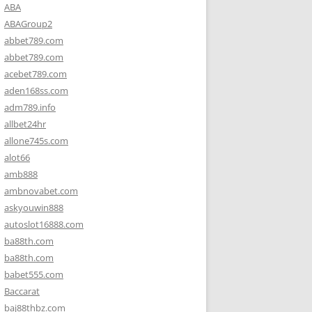
ABA
ABAGroup2
abbet789.com
abbet789.com
acebet789.com
aden168ss.com
adm789.info
allbet24hr
allone745s.com
alot66
amb888
ambnovabet.com
askyouwin888
autoslot16888.com
ba88th.com
ba88th.com
babet555.com
Baccarat
baj88thbz.com