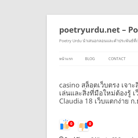
poetryurdu.net – Po
Poetry Urdu นำเสนอกลอนและคำประพันธ์ที่เ
หน้าแรก
BLOG
CONTACT
casino สล็อตเว็บตรง เจาะล
เล่นและสิ่งที่มือใหม่ต้องรู
Claudia 18 เว็บแตกง่าย ก.
0
0