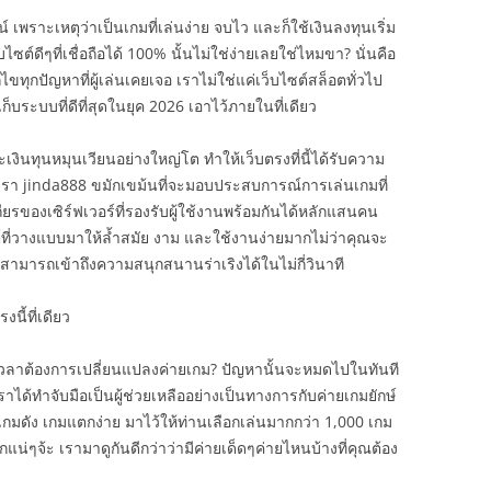
เพราะเหตุว่าเป็นเกมที่เล่นง่าย จบไว และก็ใช้เงินลงทุนเริ่ม
ไซต์ดีๆที่เชื่อถือได้ 100% นั้นไม่ใช่ง่ายเลยใช่ไหมขา? นั่นคือ
้ไขทุกปัญหาที่ผู้เล่นเคยเจอ เราไม่ใช่แค่เว็บไซต์สล็อตทั่วไป
็บระบบที่ดีที่สุดในยุค 2026 เอาไว้ภายในที่เดียว
ินทุนหมุนเวียนอย่างใหญ่โต ทำให้เว็บตรงที่นี้ได้รับความ
พวกเรา jinda888 ขมักเขม้นที่จะมอบประสบการณ์การเล่นเกมที่
ยรของเซิร์ฟเวอร์ที่รองรับผู้ใช้งานพร้อมกันได้หลักแสนคน
์ที่วางแบบมาให้ล้ำสมัย งาม และใช้งานง่ายมากไม่ว่าคุณจะ
็สามารถเข้าถึงความสนุกสนานร่าเริงได้ในไม่กี่วินาที
นี้ที่เดียว
ๆเวลาต้องการเปลี่ยนแปลงค่ายเกม? ปัญหานั้นจะหมดไปในทันที
เราได้ทำจับมือเป็นผู้ช่วยเหลืออย่างเป็นทางการกับค่ายเกมยักษ์
เกมดัง เกมแตกง่าย มาไว้ให้ท่านเลือกเล่นมากกว่า 1,000 เกม
กแน่ๆจ้ะ เรามาดูกันดีกว่าว่ามีค่ายเด็ดๆค่ายไหนบ้างที่คุณต้อง