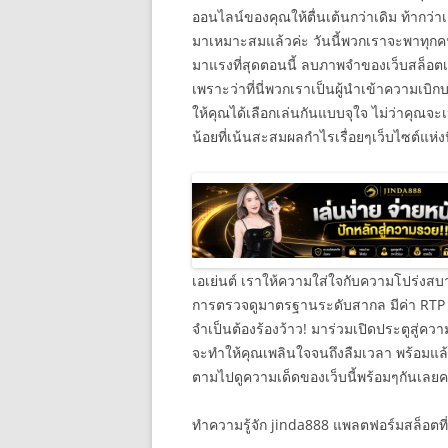
ออนไลน์ของคุณให้ตื่นเต้นกว่าเดิม ท้ากว่าเ
มาเหมาะสมแล้วค่ะ วันนี้พวกเราจะพาทุกคนไ
มาแรงที่สุดตอนนี้ ลบภาพจำของเว็บสล็อตเ
เพราะว่าที่นี่พวกเราเป็นผู้นำเข้าความเบิ
ให้คุณได้เลือกเล่นกันแบบจุใจ ไม่ว่าคุณ
น้อยที่เน้นสะสมผลกำไรเรื่อยๆเว็บไซต์แห่
เอเย่นต์ เราให้ความใส่ใจกับความโปร่งสบาย
การตรวจดูมาตรฐานระดับสากล มีค่า RTP ที
จำเป็นต้องร้องว้าว! มาร่วมเปิดประตูสู่ควา
จะทำให้คุณเพลินใจจนถึงลืมเวลา พร้อมแล้ว
ตามไปดูความเด็ดของเว็บนี้พร้อมๆกันเลย
ทำความรู้จัก jinda888 แพลตฟอร์มสล็อตที่ดีเ