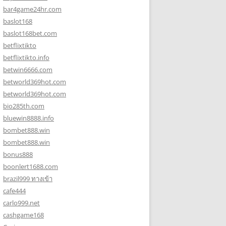
bar4game24hr.com
baslot168
baslot168bet.com
betflixtikto
betflixtikto.info
betwin6666.com
betworld369hot.com
betworld369hot.com
bio285th.com
bluewin8888.info
bombet888.win
bombet888.win
bonus888
boonlert1688.com
brazil999 ทางเข้า
cafe444
carlo999.net
cashgame168