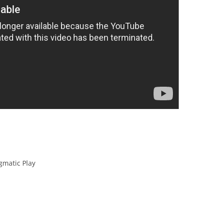
agmatic Play