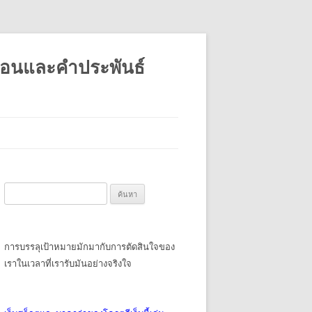
ลอนและคำประพันธ์
ค้นหา
สำหรับ:
การบรรลุเป้าหมายมักมากับการตัดสินใจของ
เราในเวลาที่เรารับมันอย่างจริงใจ