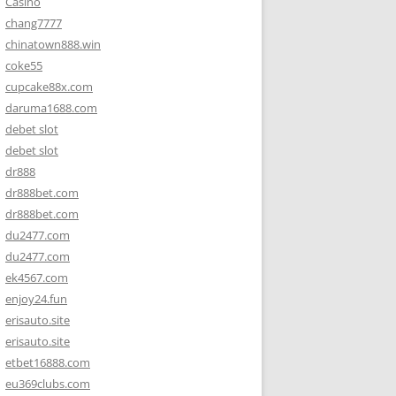
Casino
chang7777
chinatown888.win
coke55
cupcake88x.com
daruma1688.com
debet slot
debet slot
dr888
dr888bet.com
dr888bet.com
du2477.com
du2477.com
ek4567.com
enjoy24.fun
erisauto.site
erisauto.site
etbet16888.com
eu369clubs.com