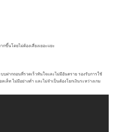
นมากขึ้นโดยไม่ต้องเสี่ยงเยอะแยะ
ะบบฝากถอนที่รวดเร็วทันใจและไม่มีอันตราย รองรับการใช้
อลเล็ท ไม่มีอย่างต่ำ และไม่จำเป็นต้องโยกเงินระหว่างเกม