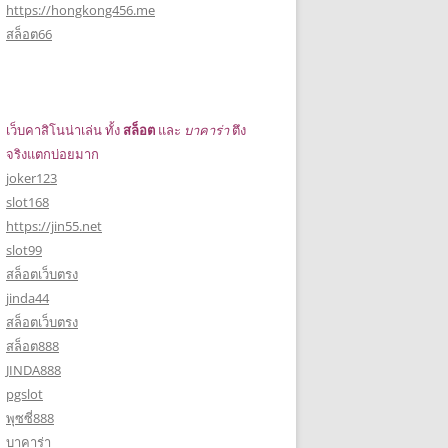
https://hongkong456.me
สล็อต66
เว็บคาสิโนน่าเล่น ทั้ง
สล็อต
และ
บาคาร่า
ตึง
จริงแตกบ่อยมาก
joker123
slot168
https://jin55.net
slot99
สล็อตเว็บตรง
jinda44
สล็อตเว็บตรง
สล็อต888
JINDA888
pgslot
พุซซี่888
บาคาร่า