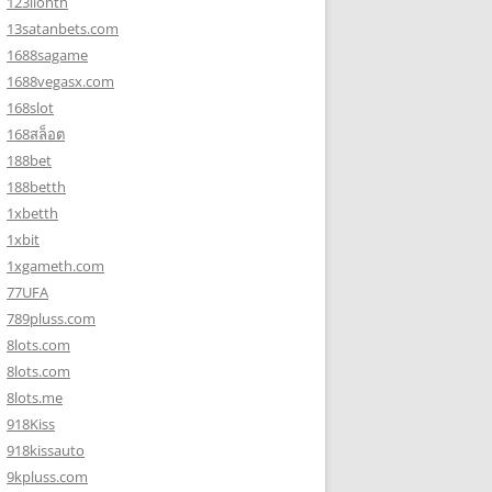
123lionth
13satanbets.com
1688sagame
1688vegasx.com
168slot
168สล็อต
188bet
188betth
1xbetth
1xbit
1xgameth.com
77UFA
789pluss.com
8lots.com
8lots.com
8lots.me
918Kiss
918kissauto
9kpluss.com