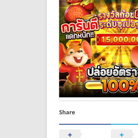
Share