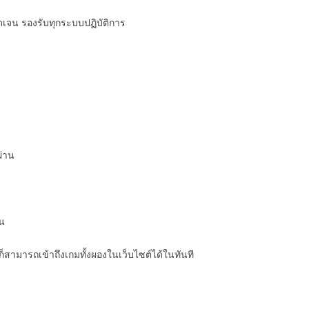
เจน รองรับทุกระบบปฏิบัติการ
ผ่าน
ัน
็สามารถเข้าถึงเกมทั้งผองในเว็บไซต์ได้ในทันที