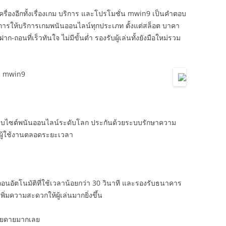
รื่องอีกทั้งเรื่องเกม บริการ และโปรโมชั่น mwin9 เป็นคำตอบ
านการให้บริการเกมพนันออนไลน์ทุกประเภท ตั้งแต่สล็อต บาคา
ถอนที่เร็วทันใจ ไม่มีขั้นต่ำ รองรับผู้เล่นทั้งยังมือใหม่รวม
ง mwin9
กเว็บไซต์พนันออนไลน์ระดับโลก ประกันด้วยระบบรักษาความ
องผู้ใช้งานตลอดระยะเวลา
นอัตโนมัติที่ใช้เวลาน้อยกว่า 30 วินาที และรองรับธนาคาร
่มความสะดวกให้ผู้เล่นมากยิ่งขึ้น
ายดายมากเลย