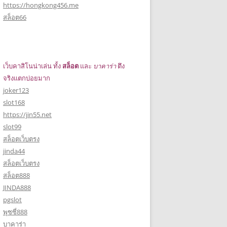
https://hongkong456.me
สล็อต66
เว็บคาสิโนน่าเล่น ทั้ง
สล็อต
และ
บาคาร่า
ตึง
จริงแตกบ่อยมาก
joker123
slot168
https://jin55.net
slot99
สล็อตเว็บตรง
jinda44
สล็อตเว็บตรง
สล็อต888
JINDA888
pgslot
พุซซี่888
บาคาร่า