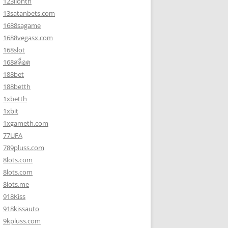
123lionth
13satanbets.com
1688sagame
1688vegasx.com
168slot
168สล็อต
188bet
188betth
1xbetth
1xbit
1xgameth.com
77UFA
789pluss.com
8lots.com
8lots.com
8lots.me
918Kiss
918kissauto
9kpluss.com