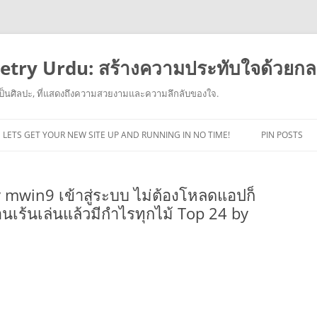
etry Urdu: สร้างความประทับใจด้วยก
ป็นศิลปะ, ที่แสดงถึงความสวยงามและความลึกลับของใจ.
ข้าม
ไป
LETS GET YOUR NEW SITE UP AND RUNNING IN NO TIME!
PIN POSTS
ยัง
เนื้อหา
 mwin9 เข้าสู่ระบบ ไม่ต้องโหลดแอปก็
อนเร้นเล่นแล้วมีกำไรทุกไม้ Top 24 by