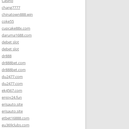
Casino
chang7777
chinatown888.win
coke55
cupcake88x.com
daruma1688.com
debet slot
debet slot
dr888
dr888bet.com
dr888bet.com
du2477.com
du2477.com
ek4567.com
enjoy24.fun
erisauto.site
erisauto.site
etbet16888.com
eu369clubs.com