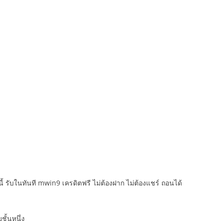
นี้ รับในทันที mwin9 เครดิตฟรี ไม่ต้องฝาก ไม่ต้องแชร์ ถอนได้
ั้นหนึ่ง