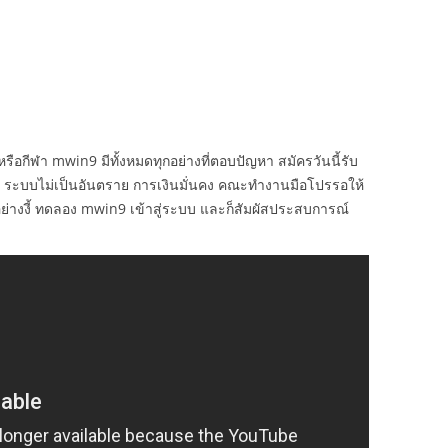
ือกีฬา mwin9 มีทั้งหมดทุกอย่างที่ตอบปัญหา สมัครวันนี้รับ
 ระบบไม่เป็นอันตราย การเงินมั่นคง คณะทำงานมือโปรรอให้
างงี้ ทดลอง mwin9 เข้าสู่ระบบ และก็สัมผัสประสบการณ์