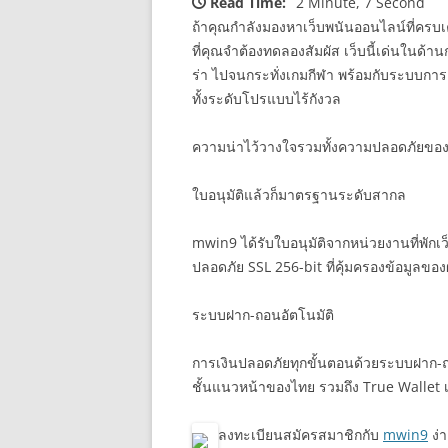
Read Time:
2 Minute, 7 Second
ถ้าคุณกำลังมองหาเว็บพนันออนไลน์ที่ครบเค
ที่คุณจำต้องทดลองสัมผัส เว็บนี้เด่นในด้
ร่า ไปจนกระทั่งเกมกีฬา พร้อมกับระบบการฝาก-
ทั้งระดับโปรแบบไร้กังวล
ความน่าไว้วางใจรวมทั้งความปลอดภัยขอ
ใบอนุมัติแล้วก็มาตรฐานระดับสากล
mwin9 ได้รับใบอนุมัติจากหน่วยงานที่พั
ปลอดภัย SSL 256-bit ที่คุ้มครองข้อมูลข
ระบบฝาก-ถอนอัตโนมัติ
การเงินปลอดภัยทุกขั้นตอนด้วยระบบฝาก-ถอ
ชั้นแนวหน้าของไทย รวมถึง True Wallet เพิ
ลงทะเบียนสมัครสมาชิกกับ
mwin9
ง่