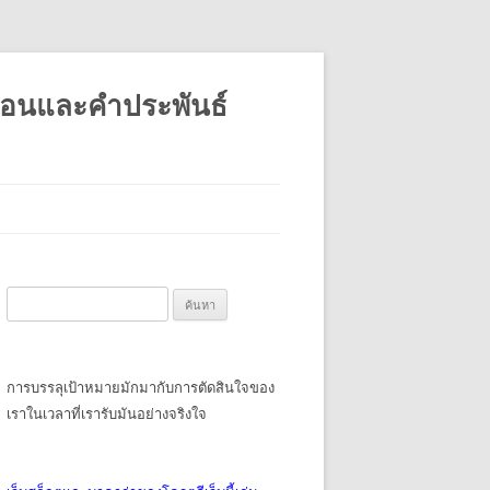
ลอนและคำประพันธ์
ค้นหา
สำหรับ:
การบรรลุเป้าหมายมักมากับการตัดสินใจของ
เราในเวลาที่เรารับมันอย่างจริงใจ