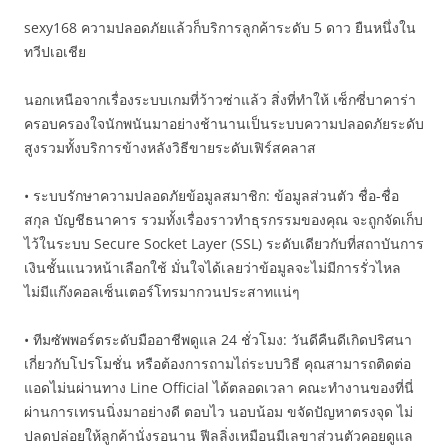
sexy168 ความปลอดภัยแล้วก็บริการลูกค้าระดับ 5 ดาว ยืนหนึ่งใน
ทวีปเอเชีย
นอกเหนือจากเรื่องระบบเกมที่ว้าวซ่าแล้ว สิ่งที่ทำให้ เซ็กซี่บาคาร่า
ครอบครองใจนักพนันมาอย่างช้านานเป็นระบบความปลอดภัยระดับ
สูงรวมทั้งบริการข้างหลังวิธีขายระดับเฟิร์สคลาส
• ระบบรักษาความปลอดภัยข้อมูลสมาชิก: ข้อมูลส่วนตัว ชื่อ-ชื่อ
สกุล บัญชีธนาคาร รวมทั้งเรื่องราวทำธุรกรรมของคุณ จะถูกจัดเก็บ
ไว้ในระบบ Secure Socket Layer (SSL) ระดับเดียวกับที่สถาบันการ
เงินชั้นแนวหน้าเลือกใช้ มั่นใจได้เลยว่าข้อมูลจะไม่มีการรั่วไหล
ไม่มีแก๊งคอลเซ็นเตอร์โทรมากวนประสาทแน่ๆ
• ทีมซัพพอร์ตระดับมืออาชีพดูแล 24 ชั่วโมง: วันดีคืนดีเกิดปริศนา
เกี่ยวกับโปรโมชั่น หรือต้องการถามไถ่ระบบวิธี คุณสามารถติดต่อ
แอดไม่นผ่านทาง Line Official ได้ตลอดเวลา คณะทำงานของที่นี่
ผ่านการเทรนนิ่งมาอย่างดี ตอบไว นอบน้อม ขจัดปัญหาตรงจุด ไม่
ปลดปล่อยให้ลูกค้านั่งรอนาน ฟีลลิ่งเหมือนมีเลขาส่วนตัวคอยดูแล