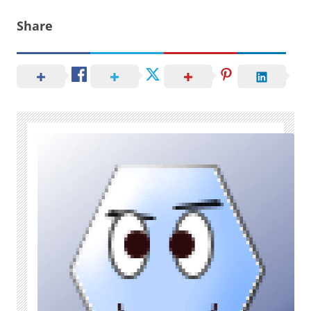
Share