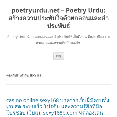
poetryurdu.net – Poetry Urdu:
สร้างความประทับใจด้วยกลอนและคำ
ประพันธ์
Poetry Urdu นำเสนอกลอนและคำประพันธ์ที่เป็นศิลปะ, ที่แสดงถึงความ
สวยงามและความลึกลับของใจ.
ข้าม
เมนู
ไป
ยัง
เนื้อหา
คลังเก็บป้ายกำกับ:
SEXY168
casino online sexy168 บาคาร่าเว็บนี้มีครบทั้ง
เกมสด ระบบเร็ว โปรคุ้ม และความรู้สึกที่มือ
โปรชอบ เว็บแม่ sexy168b.com ทดลองเล่น