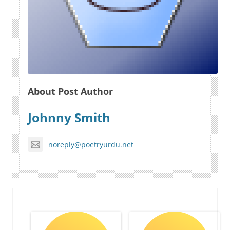
About Post Author
Johnny Smith
noreply@poetryurdu.net