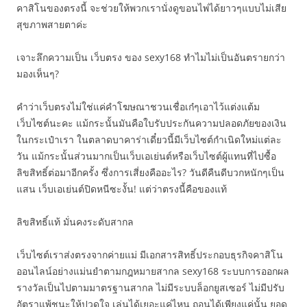
คาสิโนของตรงนี้ จะช่วยให้พวกเรานั่งดูขอนไพ่ได้ยาวๆแบบไม่เสีย
สุขภาพสายตาค่ะ
เจาะลึกความเป็น เว็บตรง ของ sexy168 ทำไมไม่เป็นอันตรายกว่า
มองเห็นๆ?
คำว่าเว็บตรงไม่ใช่แค่คำโฆษณาชวนเชื่อเก๋ๆเอาไว้แต่งแต้ม
เว็บไซต์นะคะ แม้กระนั้นมันคือใบรับประกันความปลอดภัยของเงิน
ในกระเป๋าเรา ในตลาดบาคาร่าเดี๋ยวนี้มีเว็บไซต์กำเนิดใหม่แต่ละ
วัน แม้กระนั้นส่วนมากเป็นเว็บเอเย่นต์หรือเว็บไซต์ผู้แทนที่ไปซื้อ
ลิขสิทธิ์ต่อมาอีกครั้ง ซึ่งการเสี่ยงคืออะไร? วันดีคืนดีบวกหนักๆเป็น
แสน เว็บเอเย่นต์ปิดหนีซะงั้น! แต่ว่าตรงนี้คือของแท้
ลิขสิทธิ์แท้ มั่นคงระดับสากล
เว็บไซต์เราส่งตรงจากค่ายแม่ มีเอกสารสิทธิ์ประกอบธุรกิจคาสิโน
ออนไลน์อย่างแม่นยำตามกฎหมายสากล sexy168 ระบบการออกผล
รางวัลเป็นไปตามมาตรฐานสากล ไม่มีระบบล็อกยูสเซอร์ ไม่มีปรับ
อัตราแพ้ชนะให้ปวดใจ เล่นได้เยอะแค่ไหน ถอนได้เพียงแค่นั้น ยอด