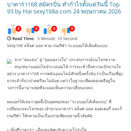
บาคาร่า168 สมัครปั่น ทำกำไรตั้งแต่วันนี้ Top
93 by Hai sexy168a.com 24 พฤษภาคม 2026
0
0
0
0
Read Time:
5 Minute, 10 Second
Sexy168 สล็อต บอล หวย เกมกีฬา ระบบออโต้เต็มต้นแบบ
จาก “คนเล่น” สู่ “มุมมองวงใน” ประสบการณ์บนโลกความ
สนุกสนานออนไลน์ระบบออโต้ การจะเข้าถึงความเบิกบานใจ
อย่าง บาคาร่า168 การพนันออนไลน์สักหนึ่งครั้งนับว่าเป็นเรื่องที่ยุ่ง
ยากแล้วก็น่าปวดศรีษะไม่น้อย แต่ว่าในฐานะที่ผมคลุกคลีอยู่ใน
วงการนี้มานานพอที่จะมองเห็นความเปลี่ยนแปลง
ผมบอกได้เลยว่ายุคนี้เป็นยุคทองของ “ระบบออโต้เต็มแบบ” ที่
เปลี่ยนแปลงโลกของ เย้ายวนบาคาร่า สล็อต บอล ลอตเตอรี่ และก็
เกมกีฬา ให้กลายเป็นเรื่องง่ายเพียงปลายนิ้วสัมผัส
• เซ็กซี่บาคาร่า: เมื่อเสน่ห์พบกับความโปร่งใส