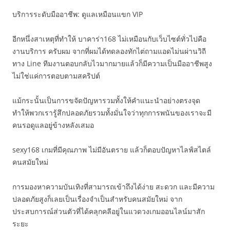
บริการระดับมืออาชีพ: ดูแลเหมือนแขก VIP
อีกหนึ่งสาเหตุที่ทำให้ บาคาร่า168 ไม่เหมือนกับเว็บไซต์ทั่วไปคือ
งานบริการ ครับผม จากที่ผมได้ทดลองทักไต่ถามแอดไม่นผ่านวิถี
ทาง Line ทีมงานตอบกลับไวมากมายแล้วก็มีความเป็นมืออาชีพสูง
ไม่ใช่แค่การตอบตามสคริปต์
แม้กระนั้นเป็นการขจัดปัญหารวมทั้งให้คำแนะนำอย่างตรงจุด
ทำให้พวกเรารู้สึกปลอดภัยรวมทั้งมั่นใจว่าทุกการพนันของเราจะมี
คนรอดูแลอยู่ข้างหลังเสมอ
sexy168 เกมที่มีคุณภาพ ไม่มีอันตราย แล้วก็ตอบปัญหาไลฟ์สไตล์
คนสมัยใหม่
การมองหาความบันเทิงที่สามารถเข้าถึงได้ง่าย สะดวก และมีความ
ปลอดภัยสูงก็เลยเป็นเรื่องจำเป็นสำหรับคนสมัยใหม่ จาก
ประสบการณ์ส่วนตัวที่ได้คลุกคลีอยู่ในแวดวงเกมออนไลน์มาสัก
ระยะ