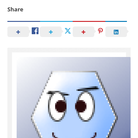
Share