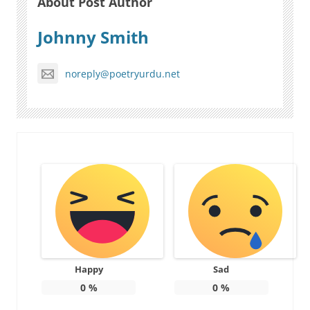
About Post Author
Johnny Smith
noreply@poetryurdu.net
Happy
Sad
0
%
0
%