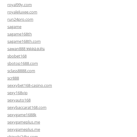
royal99y.com
royaleluxee.com
run24pro.com
sagame
sagame168th
sagame168th.com
sawan888 ทดลองเล่น
sbobet168
sbotop1688.com
sclass8888.com
scr888
sexxybet168-casino.com
sexy168vip
sexyauto168
sexybaccarat168.com
sexygame1688k
sexygameplus.me
sexygameplus.me
shinobi24hr.com