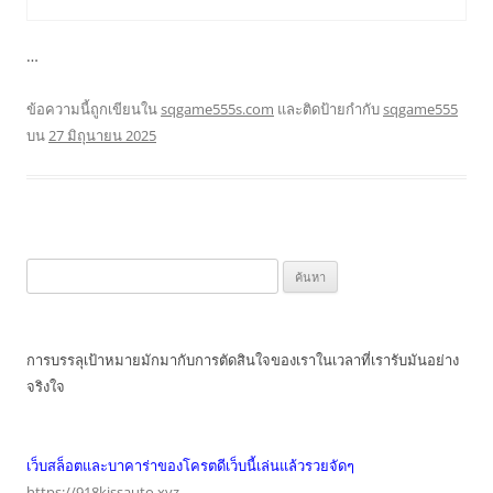
…
ข้อความนี้ถูกเขียนใน
sqgame555s.com
และติดป้ายกำกับ
sqgame555
บน
27 มิถุนายน 2025
ค้นหา
สำหรับ:
การบรรลุเป้าหมายมักมากับการตัดสินใจของเราในเวลาที่เรารับมันอย่าง
จริงใจ
เว็บสล็อตและบาคาร่าของโครตดีเว็บนี้เล่นแล้วรวยจัดๆ
https://918kissauto.xyz