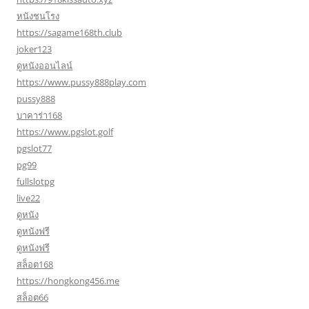
หนังชนโรง
https://sagame168th.club
joker123
ดูหนังออนไลน์
https://www.pussy888play.com
pussy888
บาคาร่า168
https://www.pgslot.golf
pgslot77
pg99
fullslotpg
live22
ดูหนัง
ดูหนังฟรี
ดูหนังฟรี
สล็อต168
https://hongkong456.me
สล็อต66