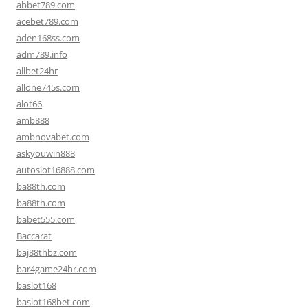
abbet789.com
acebet789.com
aden168ss.com
adm789.info
allbet24hr
allone745s.com
alot66
amb888
ambnovabet.com
askyouwin888
autoslot16888.com
ba88th.com
ba88th.com
babet555.com
Baccarat
baj88thbz.com
bar4game24hr.com
baslot168
baslot168bet.com