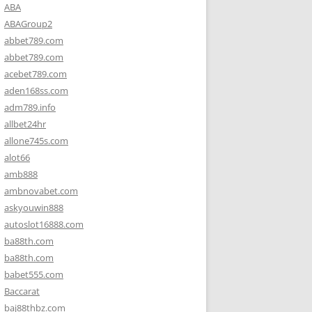
ABA
ABAGroup2
abbet789.com
abbet789.com
acebet789.com
aden168ss.com
adm789.info
allbet24hr
allone745s.com
alot66
amb888
ambnovabet.com
askyouwin888
autoslot16888.com
ba88th.com
ba88th.com
babet555.com
Baccarat
baj88thbz.com