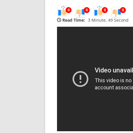
0
0
0
0
Read Time:
3 Minute, 49 Second