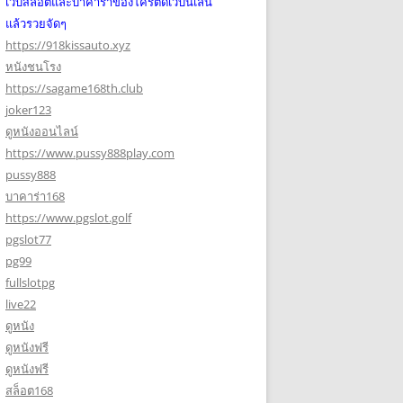
เว็บสล็อตและบาคาร่าของโครตดีเว็บนี้เล่น
แล้วรวยจัดๆ
https://918kissauto.xyz
หนังชนโรง
https://sagame168th.club
joker123
ดูหนังออนไลน์
https://www.pussy888play.com
pussy888
บาคาร่า168
https://www.pgslot.golf
pgslot77
pg99
fullslotpg
live22
ดูหนัง
ดูหนังฟรี
ดูหนังฟรี
สล็อต168