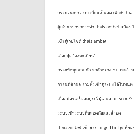
กระบวนการลงทะเบียนเป็นสมาชิกกับ tha
ผู้เล่นสามารถกระทำ thaisiambet สมัคร ได้
เข้าสู่เว็บไซต์ thaisiambet
เลือกปุ่ม “ลงทะเบียน”
กรอกข้อมูลส่วนตัว ยกตัวอย่างเช่น เบอร์โท
การันตีข้อมูล รวมทั้งเข้าสู่ระบบได้ในทันที
เมื่อสมัครเสร็จสมบูรณ์ ผู้เล่นสามารถกดรับ 
ระบบเข้าระบบที่ปลอดภัยและล้ำยุค
thaisiambet เข้าสู่ระบบ ถูกปรับปรุงเพื่