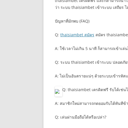
thaisiambet เครดิตฟรี และก็สามารถนำไป
ว่า ระบบ thaisiambet เข้าระบบ เสถียร ไม
ปัญหาที่มักพบ (FAQ)
Q:
thaisiambet สมัคร
สมัคร thaisiambe
A: ใช้เวลาไม่เกิน 5 นาที ก็สามารถเข้าเล่น
Q: ระบบ thaisiambet เข้าระบบ ปลอดภัยห
A: ไม่เป็นอันตรายแน่ๆ ด้วยระบบเข้ารหัส
Q: thaisiambet เครดิตฟรี รับได้เช่น
A: สมาชิกใหม่สามารถกดยอมรับได้ทันทีข้
Q: เล่นผ่านมือถือได้หรือเปล่า?