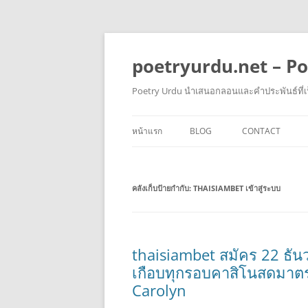
poetryurdu.net – Po
Poetry Urdu นำเสนอกลอนและคำประพันธ์ที่เ
หน้าแรก
BLOG
CONTACT
คลังเก็บป้ายกำกับ:
THAISIAMBET เข้าสู่ระบบ
thaisiambet สมัคร 22 ธัน
เกือบทุกรอบคาสิโนสดมาตรฐ
Carolyn