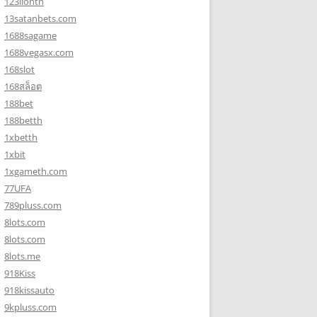
123lionth
13satanbets.com
1688sagame
1688vegasx.com
168slot
168สล็อต
188bet
188betth
1xbetth
1xbit
1xgameth.com
77UFA
789pluss.com
8lots.com
8lots.com
8lots.me
918Kiss
918kissauto
9kpluss.com