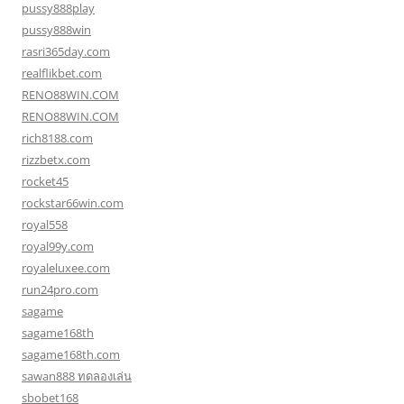
pussy888play
pussy888win
rasri365day.com
realflikbet.com
RENO88WIN.COM
RENO88WIN.COM
rich8188.com
rizzbetx.com
rocket45
rockstar66win.com
royal558
royal99y.com
royaleluxee.com
run24pro.com
sagame
sagame168th
sagame168th.com
sawan888 ทดลองเล่น
sbobet168