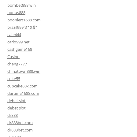
bombet888.win
bonus888
boonlert1688.com
brazil999 ทางเข้า
cafe444
carlo999.net
cashgame168
Casino
chang7777
chinatown888.win
coke55
cupcake88x.com
daruma1688.com
debet slot
debet slot
dr888
dr888bet.com
dr888bet.com