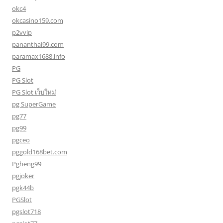
okc4
okcasino159.com
p2vvip
pananthai99.com
paramax1688.info
PG
PG Slot
PG Slot เว็บใหม่
pg SuperGame
pg77
pg99
pgceo
pggold168bet.com
Pgheng99
pgjoker
pgk44b
PGSlot
pgslot718