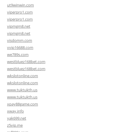
ut9winwin.com
viperpro1.com
viperpro1.com
vipmgm8.net
vipmgm8.net
visdomm.com
vvip16688.com
we789s.com
westbluez168bet.com
westbluez168bet.com
wkslotonline.com
wkslotonline.com
www.tuktukth.us
www.tuktukth.us
xpay88game.com
xway.info
yak699.net
z5vip.me