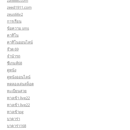
zaf888s.com
zeed1911.com
zeus66v2
การเรียน
ข้อความ sms
คาสิโน
คาสิโนออนไลน์
จ๊วด 69
จำนำรถ
ซีเกมส์68
ดูหนัง
ดูหนังออนไลน์
ทดลองเล่นสล็อต
ทะเบียนสวย
ทางเข้า live22
ทางเข้า live22
ทางเข้าpg
บาคาร่า
บาคาร่า168