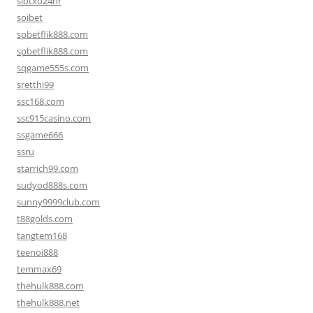
slotxo24hr
soibet
spbetflik888.com
spbetflik888.com
sqgame555s.com
sretthi99
ssc168.com
ssc915casino.com
ssgame666
ssru
starrich99.com
sudyod888s.com
sunny9999club.com
t88golds.com
tangtem168
teenoi888
temmax69
thehulk888.com
thehulk888.net