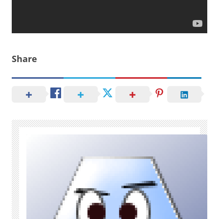
Share