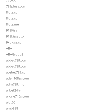
77UFA
789pluss.com
8lots.com
8lots.com
8lots.me
918Kiss
918kissauto
9kpluss.com
ABA
ABAGroup2
abbet789.com
abbet789.com
acebet789.com
aden168ss.com
adm789.info
allbet24hr
allone745s.com
alot66
amb888