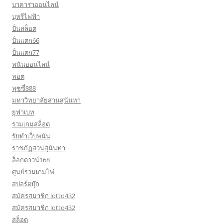
บาคาร่าออนไลน์
บุหรีไฟฟ้า
ปั่นสล็อต
ปั่นแตก66
ปั่นแตก77
พนันออนไลน์
พอต
พุซซี่888
มหาวิทยาลัยสวนสุนันทา
ยูฟ่าเบท
รวมเกมสล็อต
รับทำเว็บพนัน
ราชภัฏสวนสุนันทา
ล็อกดาวน์168
ศูนย์รวมเกมไพ่
สปอร์ตบุ๊ก
สมัครสมาชิก lotto432
สมัครสมาชิก lotto432
สล็อต