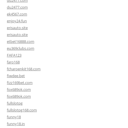
du2477.com
du2477.com
ek4567.com
enjoy24.fun
erisauto.site
erisauto.site
etbet16888.com
eu369clubs.com
FAFA123
faro168
fcharoenkit168.com
fiwdee.bet
fizz169bet.com
fox689ok.com
fox689ok.com
fullslotpg
fullslotpg168.com
funny18
funny18.in