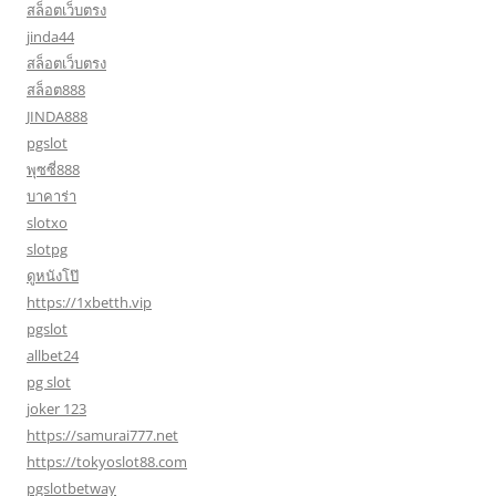
สล็อตเว็บตรง
jinda44
สล็อตเว็บตรง
สล็อต888
JINDA888
pgslot
พุซซี่888
บาคาร่า
slotxo
slotpg
ดูหนังโป๊
https://1xbetth.vip
pgslot
allbet24
pg slot
joker 123
https://samurai777.net
https://tokyoslot88.com
pgslotbetway