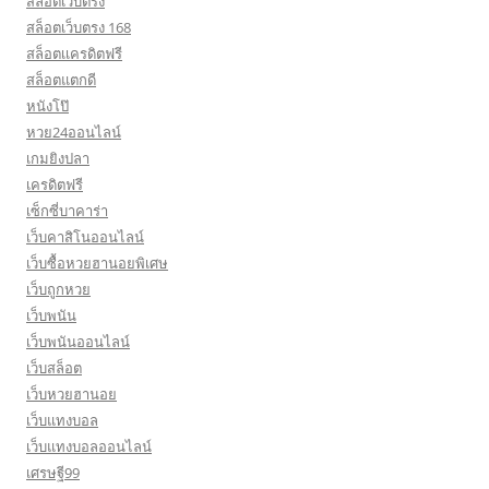
สล็อตเว็บตรง
สล็อตเว็บตรง 168
สล็อตเเครดิตฟรี
สล็อตแตกดี
หนังโป๊
หวย24ออนไลน์
เกมยิงปลา
เครดิตฟรี
เซ็กซี่บาคาร่า
เว็บคาสิโนออนไลน์
เว็บซื้อหวยฮานอยพิเศษ
เว็บถูกหวย
เว็บพนัน
เว็บพนันออนไลน์
เว็บสล็อต
เว็บหวยฮานอย
เว็บแทงบอล
เว็บแทงบอลออนไลน์
เศรษฐี99