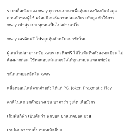
ระบบล็อกอินของ xway ถูกวางแบบมาเพื่อคุ้มครองป้องกันข้อมูล
ส่วนตัวของผู้ใช้ พร้อมฟีเจอร์ความปลอดภัยระดับสูง ทำให้การ
xway เข้าสู่ระบบ ทุกหนเป็นไปอย่างแน่ใจ
xway เครดิตฟรี โปรสุดคุ้มสำหรับสมาชิกใหม่
ผู้เล่นใหม่สามารถรับ xway เครดิตฟรี ได้ในทันทีหลังลงทะเบียน ไม่
ต้องฝากก่อน ใช้ทดสอบเล่นเกมจริงได้ทุกเกมบนแพลตฟอร์ม
ชนิดเกมยอดฮิตใน xway
สล็อตออนไลน์จากค่ายดัง ได้แก่ PG, Joker, Pragmatic Play
คาสิโนสด ยกตัวอย่างเช่น บาคาร่า รูเล็ต เสือมังกร
เดิมพันกีฬา เป็นต้นว่า ฟุตบอล บาสเกตบอล มวย
เกมยิงปลารวมทั้งเกมเทเบิลอื่นๆ