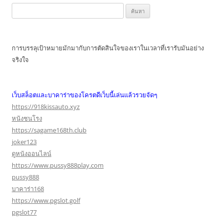
ค้นหา
สำหรับ:
การบรรลุเป้าหมายมักมากับการตัดสินใจของเราในเวลาที่เรารับมันอย่าง
จริงใจ
เว็บสล็อตและบาคาร่าของโครตดีเว็บนี้เล่นแล้วรวยจัดๆ
https://918kissauto.xyz
หนังชนโรง
https://sagame168th.club
joker123
ดูหนังออนไลน์
https://www.pussy888play.com
pussy888
บาคาร่า168
https://www.pgslot.golf
pgslot77