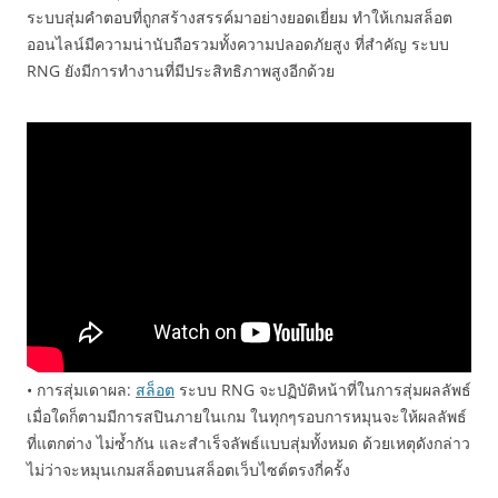
ระบบสุ่มคำตอบที่ถูกสร้างสรรค์มาอย่างยอดเยี่ยม ทำให้เกมสล็อต
ออนไลน์มีความน่านับถือรวมทั้งความปลอดภัยสูง ที่สำคัญ ระบบ
RNG ยังมีการทำงานที่มีประสิทธิภาพสูงอีกด้วย
• การสุ่มเดาผล:
สล็อต
ระบบ RNG จะปฏิบัติหน้าที่ในการสุ่มผลลัพธ์
เมื่อใดก็ตามมีการสปินภายในเกม ในทุกๆรอบการหมุนจะให้ผลลัพธ์
ที่แตกต่าง ไม่ซ้ำกัน และสำเร็จลัพธ์แบบสุ่มทั้งหมด ด้วยเหตุดังกล่าว
ไม่ว่าจะหมุนเกมสล็อตบนสล็อตเว็บไซต์ตรงกี่ครั้ง