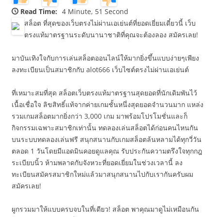
Read Time:
4 Minute, 51 Second
สล็อต ที่สุดของเว็บตรงไม่ผ่านเอเย่นต์ที่ยอดเยี่ยมเดี๋ยวนี้ เว็บ
ตรงแท้มาตรฐานระดับนานาชาติที่คุณจะต้องลอง สมัครเลย!
มาบันเทิงใจกับการเล่นสล็อตออนไลน์ให้มากยิ่งขึ้นแบบง่ายๆเพียง
ลงทะเบียนเป็นสมาชิกกับ alot666 เว็บไซต์ตรงไม่ผ่านเอเย่นต์
ที่เหมาะสมที่สุด สล็อตเว็บตรงแท้มาตรฐานสุดยอดที่นักเดิมพันไว้
เนื้อเชื่อใจ ลิขสิทธิ์แท้จากค่ายเกมชั้นหนึ่งสุดยอดจำนวนมาก แหล่ง
รวมเกมสล็อตมากยิ่งกว่า 3,000 เกม มาพร้อมโปรโมชั่นและก็
กิจกรรมเฉพาะสมาชิกเท่านั้น ทดลองเล่นสล็อตได้ก่อนคนไหนกัน
บนระบบทดลองเล่นฟรี สนุกสนานกับเกมสล็อตล้นหลามได้ทุกวี่วัน
ตลอด 1 วันโดยมีแอดมินคอยดูแลคุณ รับประกันความตรึงใจทุกกฎ
ระเบียบนิ้ว ห้ามพลาดกับจังหวะที่ยอดเยี่ยมในช่วงเวลานี้ ลง
ทะเบียนสมัครสมาชิกใหม่แล้วมาสนุกสนานไปกับเรากันครับผม
สมัครเลย!
ผูกรวมมาให้แบบครบจบในที่เดียว! สล็อต พาคุณมาดูไม่เหมือนกัน