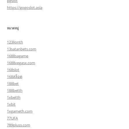
pgslot
https://gogoslot.asia
หมวดหมู่
123lionth
13satanbets.com
1688sagame
1688vegasx.com
168slot
168สล็อต
188bet
188betth
1xbetth
1xbit
1xgameth.com
77UFA
789pluss.com