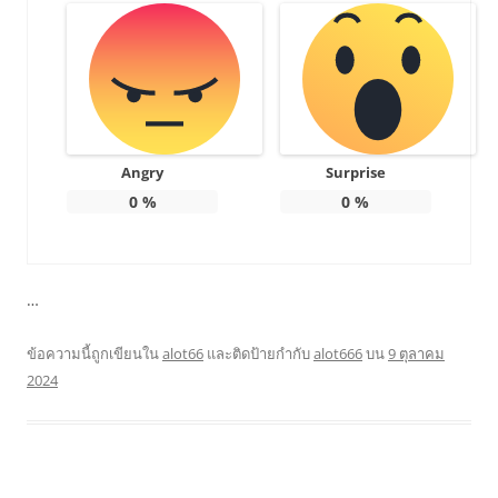
Angry
Surprise
0
%
0
%
…
ข้อความนี้ถูกเขียนใน
alot66
และติดป้ายกำกับ
alot666
บน
9 ตุลาคม
2024