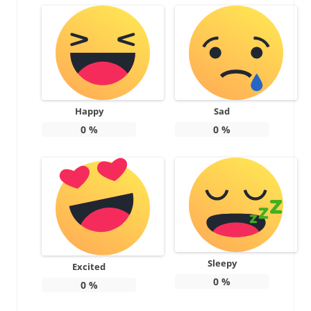
Happy
Sad
0
%
0
%
Sleepy
Excited
0
%
0
%