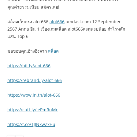
คุณค่าธรรมเนียม สมัครเลย!
สล็อตเว็บตรง alot666
alot666
.amdast.com 12 September
2567 Anna ยืน 1 เรื่องเกมสล็อต alot666ลงทุนงบน้อย กำไรหลัก
แสน Top 6
ขอขอบคุณอ้างอิงจาก
สล็อต
https://bit.ly/alot-666
https://rebrand.ly/alot-666
https://wow.in.th/alot-666
https://cutt.ly/lePmRuMr
https://t.co/TJJNkwZxHu