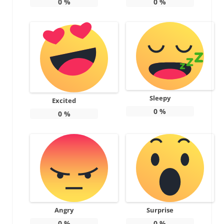
0
%
0
%
Sleepy
Excited
0
%
0
%
Angry
Surprise
0
%
0
%