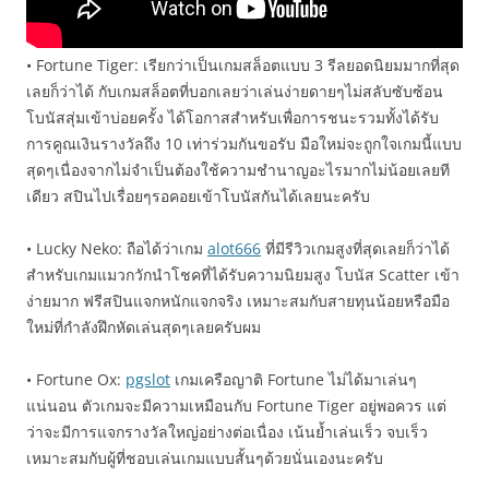
• Fortune Tiger: เรียกว่าเป็นเกมสล็อตแบบ 3 รีลยอดนิยมมากที่สุด
เลยก็ว่าได้ กับเกมสล็อตที่บอกเลยว่าเล่นง่ายดายๆไม่สลับซับซ้อน
โบนัสสุ่มเข้าบ่อยครั้ง ได้โอกาสสำหรับเพื่อการชนะรวมทั้งได้รับ
การคูณเงินรางวัลถึง 10 เท่าร่วมกันขอรับ มือใหม่จะถูกใจเกมนี้แบบ
สุดๆเนื่องจากไม่จำเป็นต้องใช้ความชำนาญอะไรมากไม่น้อยเลยที
เดียว สปินไปเรื่อยๆรอคอยเข้าโบนัสกันได้เลยนะครับ
• Lucky Neko: ถือได้ว่าเกม
alot666
ที่มีรีวิวเกมสูงที่สุดเลยก็ว่าได้
สำหรับเกมแมวกวักนำโชคที่ได้รับความนิยมสูง โบนัส Scatter เข้า
ง่ายมาก ฟรีสปินแจกหนักแจกจริง เหมาะสมกับสายทุนน้อยหรือมือ
ใหม่ที่กำลังฝึกหัดเล่นสุดๆเลยครับผม
• Fortune Ox:
pgslot
เกมเครือญาติ Fortune ไม่ได้มาเล่นๆ
แน่นอน ตัวเกมจะมีความเหมือนกับ Fortune Tiger อยู่พอควร แต่
ว่าจะมีการแจกรางวัลใหญ่อย่างต่อเนื่อง เน้นย้ำเล่นเร็ว จบเร็ว
เหมาะสมกับผู้ที่ชอบเล่นเกมแบบสั้นๆด้วยนั่นเองนะครับ