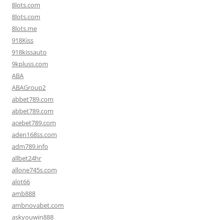
8lots.com
8lots.com
8lots.me
918Kiss
918kissauto
9kpluss.com
ABA
ABAGroup2
abbet789.com
abbet789.com
acebet789.com
aden168ss.com
adm789.info
allbet24hr
allone745s.com
alot66
amb888
ambnovabet.com
askyouwin888