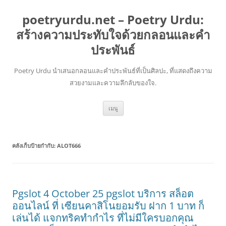
poetryurdu.net – Poetry Urdu:
สร้างความประทับใจด้วยกลอนและคำ
ประพันธ์
Poetry Urdu นำเสนอกลอนและคำประพันธ์ที่เป็นศิลปะ, ที่แสดงถึงความ
สวยงามและความลึกลับของใจ.
ข้าม
เมนู
ไป
ยัง
เนื้อหา
คลังเก็บป้ายกำกับ:
ALOT666
Pgslot 4 October 25 pgslot บริการ สล็อต
ออนไลน์ ที่ เซียนคาสิโนยอมรับ ฝาก 1 บาท ก็
เล่นได้ แจกทริคทำกำไร ที่ไม่มีใครบอกคุณ