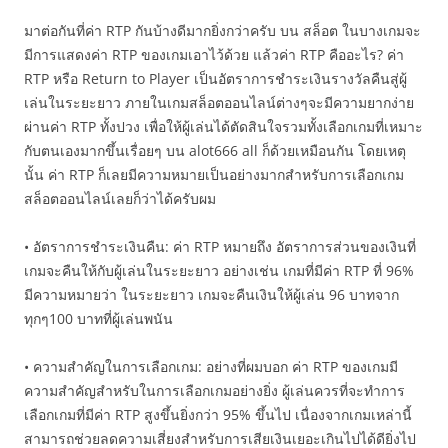
มาต่อกันที่ค่า RTP กันบ้างดีมากยิ่งกว่าครับ บน สล็อต ในบางเกมจะ
มีการแสดงค่า RTP ของเกมเอาไว้ด้วย แล้วค่า RTP คืออะไร? ค่า
RTP หรือ Return to Player เป็นอัตราการชำระเงินรางวัลคืนสู่ผู้
เล่นในระยะยาว ภายในเกมสล็อตออนไลน์ต่างๆจะมีความยากง่าย
ผ่านค่า RTP ทั้งปวง เพื่อให้ผู้เล่นได้ตัดสินใจรวมทั้งเลือกเกมที่เหมาะ
กับตนเองมากขึ้นเรื่อยๆ บน alot666 all ก็ด้วยเหมือนกัน โดยเหตุ
นั้น ค่า RTP ก็เลยมีความหมายเป็นอย่างมากสำหรับการเลือกเกม
สล็อตออนไลน์เลยก็ว่าได้ครับผม
• อัตราการชำระเงินคืน: ค่า RTP หมายถึง อัตราการส่วนของเงินที่
เกมจะคืนให้กับผู้เล่นในระยะยาว อย่างเช่น เกมที่มีค่า RTP ที่ 96%
มีความหมายว่า ในระยะยาว เกมจะคืนเงินให้ผู้เล่น 96 บาทจาก
ทุกๆ100 บาทที่ผู้เล่นพนัน
• ความสำคัญในการเลือกเกม: อย่างที่ผมบอก ค่า RTP ของเกมมี
ความสำคัญสำหรับในการเลือกเกมอย่างยิ่ง ผู้เล่นควรที่จะทำการ
เลือกเกมที่มีค่า RTP สูงขึ้นยิ่งกว่า 95% ขึ้นไป เนื่องจากเกมเหล่านี้
สามารถช่วยลดความเสี่ยงสำหรับการเสียเงินเยอะเกินไปได้ดียิ่งไป