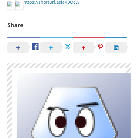
https://shorturl.asia/i3OcW
Share