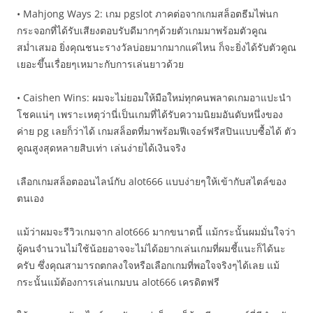
• Mahjong Ways 2: เกม pgslot ภาคต่อจากเกมสล็อตธีมไพ่นก
กระจอกที่ได้รับเสียงตอบรับดีมากๆด้วยตัวเกมมาพร้อมตัวคูณ
สม่ำเสมอ ยิ่งคุณชนะรางวัลบ่อยมากมากแค่ไหน ก็จะยิ่งได้รับตัวคูณ
เยอะขึ้นเรื่อยๆเหมาะกับการเล่นยาวด้วย
• Caishen Wins: ผมจะไม่ยอมให้มือใหม่ทุกคนพลาดเกมอาแปะนำ
โชคแน่ๆ เพราะเหตุว่านี่เป็นเกมที่ได้รับความนิยมอันดับหนึ่งของ
ค่าย pg เลยก็ว่าได้ เกมสล็อตที่มาพร้อมฟีเจอร์ฟรีสปินแบบซื้อได้ ตัว
คูณสูงสุดหลายสิบเท่า เล่นง่ายได้เงินจริง
เลือกเกมสล็อตออนไลน์กับ alot666 แบบง่ายๆให้เข้ากับสไตล์ของ
ตนเอง
แม้ว่าผมจะรีวิวเกมจาก alot666 มากขนาดนี้ แม้กระนั้นผมมั่นใจว่า
ผู้คนจำนวนไม่ใช้น้อยอาจจะไม่ได้อยากเล่นเกมที่ผมชี้แนะก็ได้นะ
ครับ ซึ่งคุณสามารถตกลงใจหรือเลือกเกมที่พอใจจริงๆได้เลย แม้
กระนั้นแม้ต้องการเล่นเกมบน alot666 เครดิตฟรี