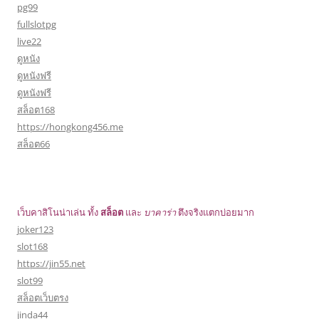
pg99
fullslotpg
live22
ดูหนัง
ดูหนังฟรี
ดูหนังฟรี
สล็อต168
https://hongkong456.me
สล็อต66
เว็บคาสิโนน่าเล่น ทั้ง
สล็อต
และ
บาคาร่า
ตึงจริงแตกบ่อยมาก
joker123
slot168
https://jin55.net
slot99
สล็อตเว็บตรง
jinda44