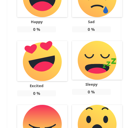
Happy
Sad
0
%
0
%
Sleepy
Excited
0
%
0
%