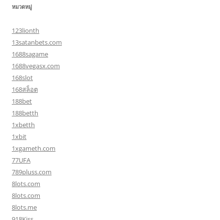
หมวดหมู่
123lionth
13satanbets.com
1688sagame
1688vegasx.com
168slot
168สล็อต
188bet
188betth
1xbetth
1xbit
1xgameth.com
77UFA
789pluss.com
8lots.com
8lots.com
8lots.me
918Kiss