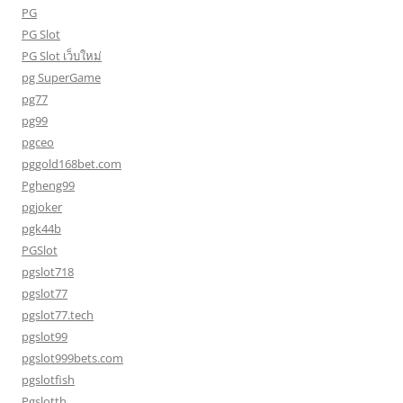
PG
PG Slot
PG Slot เว็บใหม่
pg SuperGame
pg77
pg99
pgceo
pggold168bet.com
Pgheng99
pgjoker
pgk44b
PGSlot
pgslot718
pgslot77
pgslot77.tech
pgslot99
pgslot999bets.com
pgslotfish
Pgslotth