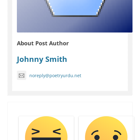
About Post Author
Johnny Smith
noreply@poetryurdu.net