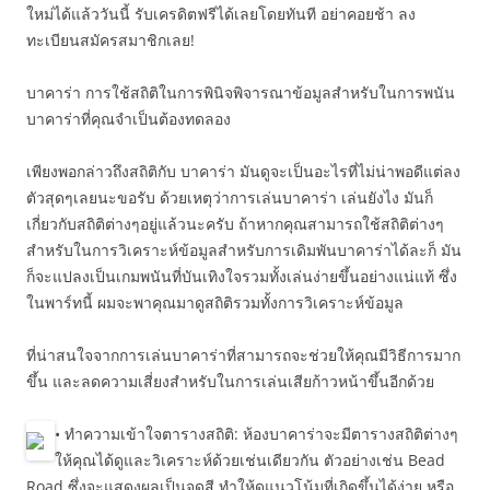
ใหม่ได้แล้ววันนี้ รับเครดิตฟรีได้เลยโดยทันที อย่าคอยช้า ลง
ทะเบียนสมัครสมาชิกเลย!
บาคาร่า การใช้สถิติในการพินิจพิจารณาข้อมูลสำหรับในการพนัน
บาคาร่าที่คุณจำเป็นต้องทดลอง
เพียงพอกล่าวถึงสถิติกับ บาคาร่า มันดูจะเป็นอะไรที่ไม่น่าพอดีแต่ลง
ตัวสุดๆเลยนะขอรับ ด้วยเหตุว่าการเล่นบาคาร่า เล่นยังไง มันก็
เกี่ยวกับสถิติต่างๆอยู่แล้วนะครับ ถ้าหากคุณสามารถใช้สถิติต่างๆ
สำหรับในการวิเคราะห์ข้อมูลสำหรับการเดิมพันบาคาร่าได้ละก็ มัน
ก็จะแปลงเป็นเกมพนันที่บันเทิงใจรวมทั้งเล่นง่ายขึ้นอย่างแน่แท้ ซึ่ง
ในพาร์ทนี้ ผมจะพาคุณมาดูสถิติรวมทั้งการวิเคราะห์ข้อมูล
ที่น่าสนใจจากการเล่นบาคาร่าที่สามารถจะช่วยให้คุณมีวิธีการมาก
ขึ้น และลดความเสี่ยงสำหรับในการเล่นเสียก้าวหน้าขึ้นอีกด้วย
• ทำความเข้าใจตารางสถิติ: ห้องบาคาร่าจะมีตารางสถิติต่างๆ
ให้คุณได้ดูและวิเคราะห์ด้วยเช่นเดียวกัน ตัวอย่างเช่น Bead
Road ซึ่งจะแสดงผลเป็นจุดสี ทำให้ดูแนวโน้มที่เกิดขึ้นได้ง่าย หรือ