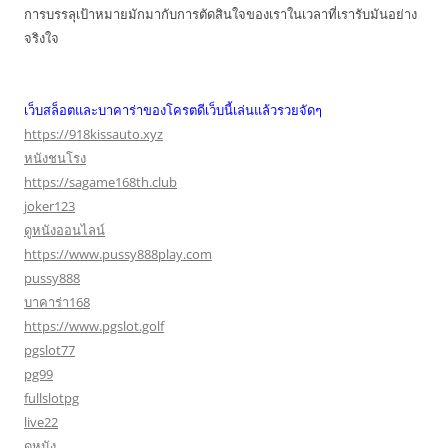
การบรรลุเป้าหมายมักมากับการตัดสินใจของเราในเวลาที่เรารับมันอย่าง
จริงใจ
เว็บสล็อตและบาคาร่าของโครตดีเว็บนี้เล่นแล้วรวยจัดๆ
https://918kissauto.xyz
หนังชนโรง
https://sagame168th.club
joker123
ดูหนังออนไลน์
https://www.pussy888play.com
pussy888
บาคาร่า168
https://www.pgslot.golf
pgslot77
pg99
fullslotpg
live22
ดูหนัง